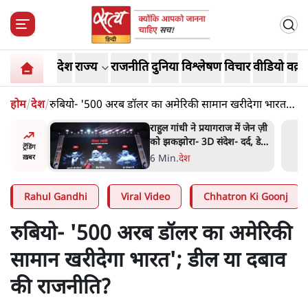
देश
राज्य
राजनीति
दुनिया
विश्लेषण
विचार
वीडियो
वक़्त
होम
/
देश
/
रुबियो- '500 अरब डॉलर का अमेरिकी सामान खरीदेगा भारत';
डील या दबाव की राजनीति?
 मोदी
राहुल गांधी ने प्रयागराज में जेन ज़ी
हले बीजेपी-
को झकझोरा- 3D संदेश- दर्द, डेटा,
ट्रेंडिंग
 अटकलें
दौलत
6 Min
.
देश
ख़बर
Rahul Gandhi
Viral Video
Chhatron Ki Goonj
रुबियो- '500 अरब डॉलर का अमेरिकी
सामान खरीदेगा भारत'; डील या दबाव
की राजनीति?