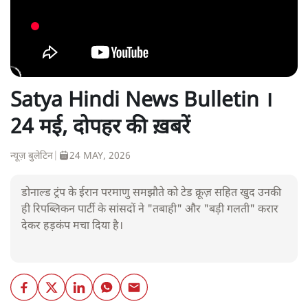
Satya Hindi News Bulletin ।
24 मई, दोपहर की ख़बरें
न्यूज़ बुलेटिन
|
24 MAY, 2026
डोनाल्ड ट्रंप के ईरान परमाणु समझौते को टेड क्रूज़ सहित खुद उनकी
ही रिपब्लिकन पार्टी के सांसदों ने "तबाही" और "बड़ी गलती" करार
देकर हड़कंप मचा दिया है।