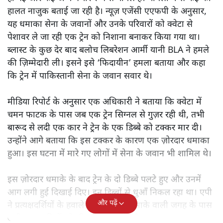
हालत नाजुक बताई जा रही है। न्यूज़ एजेंसी एएफपी के अनुसार,
यह धमाका सेना के जवानों और उनके परिवारों को क्वेटा से
पेशावर ले जा रही एक ट्रेन को निशाना बनाकर किया गया था।
ब्लास्ट के कुछ देर बाद बलोच लिबरेशन आर्मी यानी BLA ने हमले
की ज़िम्मेदारी ली। इसने इसे ‘फिदायीन’ हमला बताया और कहा
कि ट्रेन में पाकिस्तानी सेना के जवान सवार थे।
मीडिया रिपोर्ट के अनुसार एक अधिकारी ने बताया कि क्वेटा में
चमन फाटक के पास जब एक ट्रेन सिग्नल से गुज़र रही थी, तभी
बारूद से लदी एक कार ने ट्रेन के एक डिब्बे को टक्कर मार दी।
उन्होंने आगे बताया कि इस टक्कर के कारण एक ज़ोरदार धमाका
हुआ। इस घटना में मारे गए लोगों में सेना के जवान भी शामिल थे।
इस ज़ोरदार धमाके के बाद ट्रेन के दो डिब्बे पलटे हुए और उनमें
आग लगी हुई दिखाई दिए। इन डिब्बों से धुआँ निकल रहा था। एपी
और पढ़ें
ने प्रत्यक्षदर्शियों के हवाले से बताया कि धमाके वाली जगह के पास
खड़ी कुछ गाड़ियों को भी नुकसान पहुँचा है।