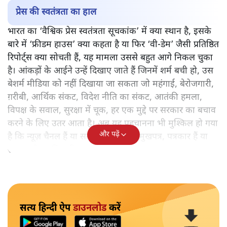
प्रेस की स्वतंत्रता का हाल
भारत का ‘वैश्विक प्रेस स्वतंत्रता सूचकांक’ में क्या स्थान है, इसके
बारे में ‘फ्रीडम हाउस’ क्या कहता है या फिर ‘वी-डेम’ जैसी प्रतिष्ठित
रिपोर्ट्स क्या सोचती हैं, यह मामला उससे बहुत आगे निकल चुका
है। आंकड़ों के आईने उन्हें दिखाए जाते हैं जिनमें शर्म बची हो, उस
बेशर्म मीडिया को नहीं दिखाया जा सकता जो महंगाई, बेरोजगारी,
ग़रीबी, आर्थिक संकट, विदेश नीति का संकट, आतंकी हमला,
विपक्ष के सवाल, सुरक्षा में चूक, हर एक मुद्दे पर सरकार का बचाव
करने के लिए उतर आता है। अब यह पहचानना भी मुश्किल हो गया
और पढ़ें
है कि न्यूज़ चैनल हैं या सरकार का अपना मुखपत्र, पत्रकार हैं या
सरकार के आधिकारिक प्रवक्ता!
सत्य हिन्दी ऐप
डाउनलोड
करें