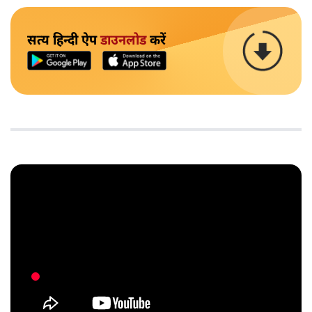
सत्य हिन्दी ऐप
डाउनलोड
करें