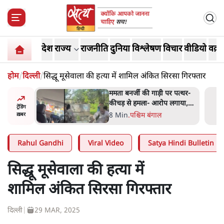
देश
राज्य
राजनीति
दुनिया
विश्लेषण
विचार
वीडियो
वक़्त
होम
/
दिल्ली
/
सिद्धू मूसेवाला की हत्या में शामिल अंकित सिरसा गिरफ्तार
 बताएं
ममता बनर्जी की गाड़ी पर पत्थर-
देश किसका
कीचड़ से हमला- आरोप लगाया,
ट्रेंडिंग
JP
'मेरी जान भी जा सकती थी'
8 Min
.
पश्चिम बंगाल
ख़बर
Rahul Gandhi
Viral Video
Satya Hindi Bulletin
सिद्धू मूसेवाला की हत्या में
शामिल अंकित सिरसा गिरफ्तार
दिल्ली
|
29 MAR, 2025