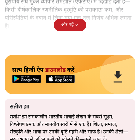
यूरोपीय संघ मुक्त व्यापार समझौते (एफ़टीए) में दिखाई देता है—
किसी दीर्घकालिक रणनीतिक दूरदृष्टि की पराकाष्ठा कम, और
परिस्थितियों के दबाव में लिया गया एक तेज़ निर्णय अधिक लगता
और पढ़ें
है।
सत्य हिन्दी ऐप
डाउनलोड
करें
सतीश झा
सतीश झा समकालीन भारतीय भाषाई लेखन के सबसे सूक्ष्म,
विश्लेषणात्मक और मानवीय स्वरों में से एक हैं। शिक्षा, समाज,
संस्कृति और भाषा पर उनकी दृष्टि गहरी और साफ़ है। उनकी शैली—
सरल भाषा में जटिल प्रश्नों को खोलने की—उन्हें आज के