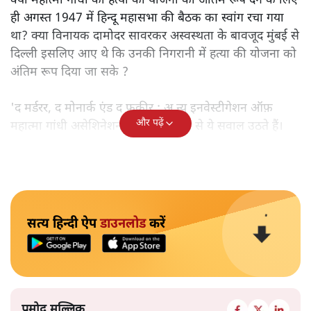
क्या महात्मा गांधी की हत्या की योजना को अंतिम रूप देने के लिए
ही अगस्त 1947 में हिन्दू महासभा की बैठक का स्वांग रचा गया
था? क्या विनायक दामोदर सावरकर अस्वस्थता के बावजूद मुंबई से
दिल्ली इसलिए आए थे कि उनकी निगरानी में हत्या की योजना को
अंतिम रूप दिया जा सके ?
'द मर्डरर, द मोनार्क एंड द फ़कीर : अ न्यू इनवेस्टीगेशन ऑफ़
और पढ़ें
महात्मा गांधी असेशिनेशन' नामक किताब से ये सवाल उठते हैं।
सत्य हिन्दी ऐप
डाउनलोड
करें
प्रमोद मल्लिक