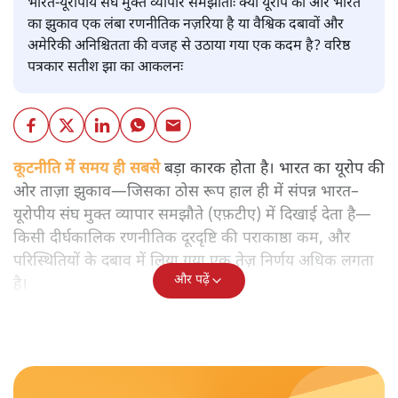
भारत-यूरोपीय संघ मुक्त व्यापार समझौताः क्या यूरोप की ओर भारत
का झुकाव एक लंबा रणनीतिक नज़रिया है या वैश्विक दबावों और
अमेरिकी अनिश्चितता की वजह से उठाया गया एक कदम है? वरिष्ठ
पत्रकार सतीश झा का आकलनः
कूटनीति में समय ही सबसे
बड़ा कारक होता है। भारत का यूरोप की
ओर ताज़ा झुकाव—जिसका ठोस रूप हाल ही में संपन्न भारत–
यूरोपीय संघ मुक्त व्यापार समझौते (एफ़टीए) में दिखाई देता है—
किसी दीर्घकालिक रणनीतिक दूरदृष्टि की पराकाष्ठा कम, और
परिस्थितियों के दबाव में लिया गया एक तेज़ निर्णय अधिक लगता
और पढ़ें
है।