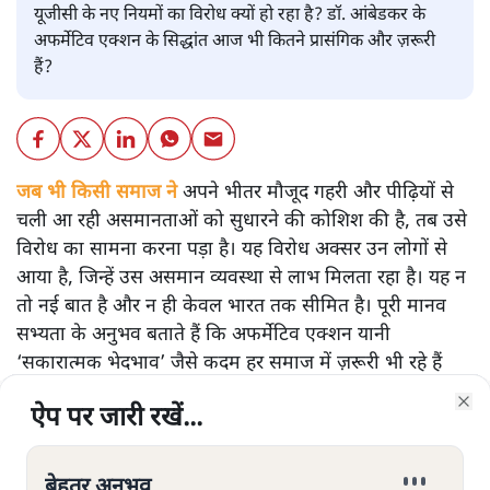
यूजीसी के नए नियमों का विरोध क्यों हो रहा है? डॉ. आंबेडकर के
अफर्मेटिव एक्शन के सिद्धांत आज भी कितने प्रासंगिक और ज़रूरी
हैं?
जब भी किसी समाज ने
अपने भीतर मौजूद गहरी और पीढ़ियों से
चली आ रही असमानताओं को सुधारने की कोशिश की है, तब उसे
विरोध का सामना करना पड़ा है। यह विरोध अक्सर उन लोगों से
आया है, जिन्हें उस असमान व्यवस्था से लाभ मिलता रहा है। यह न
तो नई बात है और न ही केवल भारत तक सीमित है। पूरी मानव
सभ्यता के अनुभव बताते हैं कि अफर्मेटिव एक्शन यानी
‘सकारात्मक भेदभाव’ जैसे कदम हर समाज में ज़रूरी भी रहे हैं
और विवादास्पद भी।
ऐप पर जारी रखें...
ऐप पर जारी रखें...
ऐप पर जारी रखें...
ऐप पर जारी रखें...
ऐप पर जारी रखें...
ऐप पर जारी रखें...
ऐप पर जारी रखें...
Clo
Clo
Clo
Clo
Clo
Clo
Clo
अफर्मेटिव एक्शन किसी सरकार की उदारता या राजनीतिक
बेहतर अनुभव
बेहतर अनुभव
बेहतर अनुभव
बेहतर अनुभव
बेहतर अनुभव
बेहतर अनुभव
बेहतर अनुभव