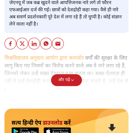
जेएनयू में जब कब्र खुदने वाले आपत्तिजनक नारे लगे तो फौरन
एफआईआर दर्ज की गई। छात्रों को देशद्रोही कहा गया। वैसे ही नारे
अब सवर्ण प्रदर्शनकारी पूरे देश में लगा रहे हैं तो चुप्पी है। कोई संज्ञान
लेने वाला नहीं है।
विश्वविद्यालय अनुदान आयोग द्वारा कमज़ोर
वर्गों की सुरक्षा के लिए
लागू किए गए नियमों का विरोध करने वाले अब वे नारे लगा रहे हैं,
जिनको लेकर उन्हें सख़्त ऐतराज़ हुआ करता था। सख़्त ऐतराज़ ही
और पढ़ें
नहीं वे उन्हें देशद्रोही करार देकर जेल भेज देना चाहते थे, उन्हें देश से
बाहर चले जाने को कह रहे थे।
सत्य हिन्दी ऐप
डाउनलोड
करें