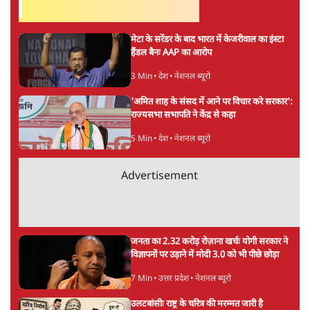
को बरबाद कर रहा है इथेनॉल': राहुल
5 Min
•
देश
Advertisement
UPI पर प्रस्तावित शुल्क के पीछे ट्रंप का दबाव?
वीजा-मास्टरकार्ड को फायदा पहुँचाने की चर्चा
6 Min
•
विश्लेषण
मार्क ज़करबर्ग का माफीनामाः ये बहुत अंदर की बात
है
9 Min
•
विश्लेषण
BJP और मोदी ‘गॉडफादर’ भागवत की Gen Z पर
सलाह मानेंः अभिजीत दिपके
5 Min
•
देश