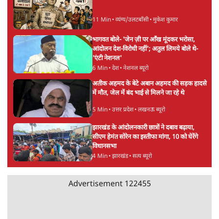
Advertisement
महुआ मोइत्रा से SC ने कहा- ' अंडों से क्यों डरती हैं?
स्वतंत्रता सेनानी सीने पर गोली खाते थे'
4 Min
•
देश
राहुल गांधी के जेन ज़ी इवेंट 'छात्रों की गूंज' को शर्तों
के साथ मंज़ूरी देना पड़ा
5 Min
•
देश
ताजा वीडियो