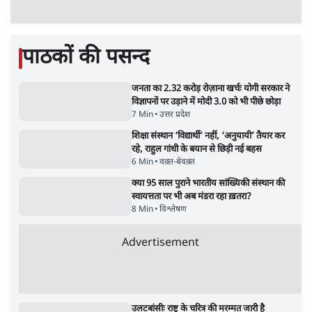
Modi Govt Reaching Out to Rahul
Shravan Ga
Gandhi? भारतीय राजनीति में आ रहा बड़ा बदलाव?
गए हैं Modi
| Ashutosh Ki Baat
Daily Sho
सर्वाधिक पढ़ी गयी खबरें
मेटा के सरेंडर के बाद भारत में केजरीवाल का इंस्टा
हैंडल बैनः AAP का आरोप
3 Min
•
देश
•
नेशनल ब्यूरो
'अमित शाह के संसद में आने पर विचार करे सरकार':
राज्यसभा सभापति ने केंद्र से कहा