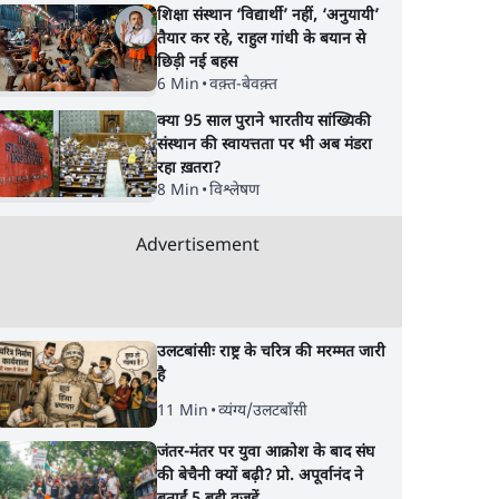
शिक्षा संस्थान ‘विद्यार्थी’ नहीं, ‘अनुयायी’
च आया
तैयार कर रहे, राहुल गांधी के बयान से
छिड़ी नई बहस
6 Min
•
वक़्त-बेवक़्त
क्या 95 साल पुराने भारतीय सांख्यिकी
संस्थान की स्वायत्तता पर भी अब मंडरा
रहा ख़तरा?
8 Min
•
विश्लेषण
Advertisement
उलटबांसीः राष्ट्र के चरित्र की मरम्मत जारी
है
11 Min
•
व्यंग्य/उलटबाँसी
जंतर-मंतर पर युवा आक्रोश के बाद संघ
की बेचैनी क्यों बढ़ी? प्रो. अपूर्वानंद ने