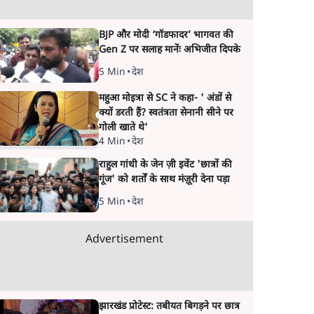
BJP और मोदी ‘गॉडफादर’ भागवत की
Gen Z पर सलाह मानेंः अभिजीत दिपके
5 Min
•
देश
महुआ मोइत्रा से SC ने कहा- ' अंडों से
क्यों डरती हैं? स्वतंत्रता सेनानी सीने पर
गोली खाते थे'
4 Min
•
देश
राहुल गांधी के जेन ज़ी इवेंट 'छात्रों की
गूंज' को शर्तों के साथ मंज़ूरी देना पड़ा
5 Min
•
देश
Advertisement
झारखंड प्रोटेस्ट: तबीयत बिगड़ने पर छात्र