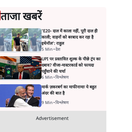
ताजा खबरें
'E20- दाल में काला नहीं, पूरी दाल ही
काली; वाहनों को बरबाद कर रहा है
इथेनॉल': राहुल
5 Min
•
देश
UPI पर प्रस्तावित शुल्क के पीछे ट्रंप का
दबाव? वीजा-मास्टरकार्ड को फायदा
पहुँचाने की चर्चा
6 Min
•
विश्लेषण
मार्क ज़करबर्ग का माफीनामाः ये बहुत
अंदर की बात है
9 Min
•
विश्लेषण
Advertisement