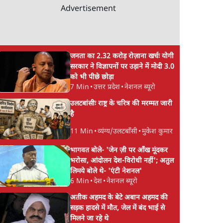
Advertisement
जनता का 2.32 करोड़ रोज़ाना खर्चः योगी
सरकार ने विज्ञापनों पर उड़ाने में मोदी 3.0
को भी पीछे छोड़ा
7 Min
•
उत्तर प्रदेश
•
नेशनल ब्यूरो
उलटबांसीः राष्ट्र के चरित्र की मरम्मत जारी
है
11 Min
•
व्यंग्य/उलटबाँसी
•
मुकेश कुमार
भागवत बोले- 'जेन ज़ी पर आँख मूंदकर
भरोसा, आंदोलन देश-विरोधी नहीं'; अतुल
लिमये बोले थे- 'एंटी नेशनल'
6 Min
•
देश
•
नेशनल ब्यूरो
अतीक अहमद के बेटे अबान अहमद की
सड़क हादसे में मौत, जेल में बंद भाई से
मिलने जा रहे थे