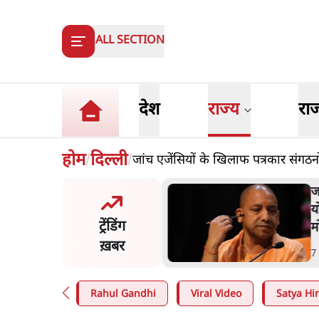
ALL SECTION
देश
राज्य
रा
होम
दिल्ली
जांच एजेंसियों के खिलाफ पत्रकार संगठ
/
/
त शाह के संसद में आने पर
ज
र करे सरकार': राज्यसभा
य
ट्रेंडिंग
ि ने केंद्र से कहा
म
ख़बर
n
.
देश
7
Rahul Gandhi
Viral Video
Satya Hin