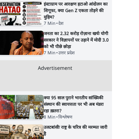
इंस्टाग्राम पर आरक्षण हटाओ आंदोलन का
शिगूफा, क्या Gen Z एकता तोड़ने की
मुहिम?
7 Min
•
देश
जनता का 2.32 करोड़ रोज़ाना खर्चः योगी
सरकार ने विज्ञापनों पर उड़ाने में मोदी 3.0
को भी पीछे छोड़ा
7 Min
•
उत्तर प्रदेश
Advertisement
क्या 95 साल पुराने भारतीय सांख्यिकी
संस्थान की स्वायत्तता पर भी अब मंडरा
रहा ख़तरा?
8 Min
•
विश्लेषण
 |
दिल्ली दंगा मामला: अंकित
Narrative Building
उलटबांसीः राष्ट्र के चरित्र की मरम्मत जारी
रू हुई
शर्मा हत्याकांड में पूर्व AAP
फेल होगी? Ashutosh
है
day
पार्षद ताहिर हुसैन को उम्रकैद
बड़ा दावा- Amit Shah