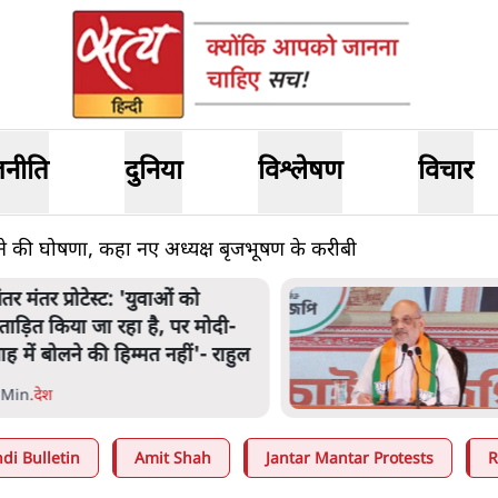
जनीति
दुनिया
विश्लेषण
विचार
़ने की घोषणा, कहा नए अध्यक्ष बृजभूषण के करीबी
अमित शाह के संसद में आने पर
िचार करे सरकार': राज्यसभा
भापति ने केंद्र से कहा
 Min
.
देश
di Bulletin
Amit Shah
Jantar Mantar Protests
R