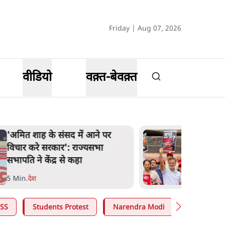
Friday | Aug 07, 2026
वीडियो
वक़्त-बेवक़्त
शाह के ख़िलाफ़ संसद में विपक्ष का
मार्च, 'गृह मंत्री मुंह छुपा रहे हैं क्योंकि
वो छात्रों के गुनहगार हैं'
5 Min
.
देश
SS
Students Protest
Narendra Modi
Ashutosh 