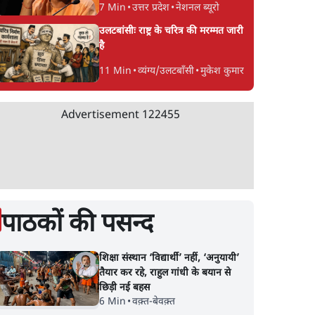
7 Min
•
उत्तर प्रदेश
•
नेशनल ब्यूरो
उलटबांसीः राष्ट्र के चरित्र की मरम्मत जारी
है
11 Min
•
व्यंग्य/उलटबाँसी
•
मुकेश कुमार
Advertisement
122455
पाठकों की पसन्द
शिक्षा संस्थान ‘विद्यार्थी’ नहीं, ‘अनुयायी’
तैयार कर रहे, राहुल गांधी के बयान से
छिड़ी नई बहस
6 Min
•
वक़्त-बेवक़्त