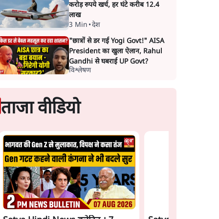
करोड़ रुपये खर्च, हर घंटे करीब 12.4
लाख
3 Min
•
देश
"छात्रों से डर गई Yogi Govt!" AISA
President का खुला ऐलान, Rahul
Gandhi से घबराई UP Govt?
विश्लेषण
ताजा वीडियो