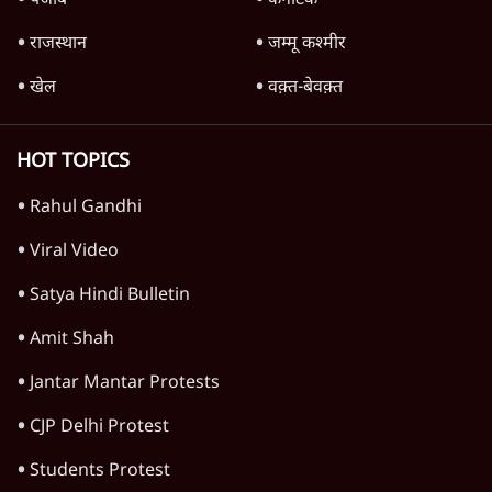
'महाराष्ट्र में गैर बीजेपी वोटरों के नामों को काटने की
बड़ी साज़िश'- रोहित पवार का आरोप
4 Min
•
महाराष्ट्र
राहुल गांधी ने कहा- अमित शाह ने ही छात्रों पर पैलेट
गन चलवाई, सरकार का आरोपों से इंकार
11 Min
•
देश
Advertisement
1224333
झारखंड
झारखंड प्रोटेस्ट: तबीयत बिगड़ने पर छात्र अस्पताल में
भर्ती; AISA भी हुई प्रोटेस्ट में शामिल