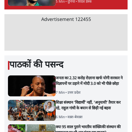
सलाह मानेंः अभिजीत दिपके
5 Min
•
देश
महुआ मोइत्रा से SC ने कहा- ' अंडों से क्यों डरती हैं?
स्वतंत्रता सेनानी सीने पर गोली खाते थे'
4 Min
•
देश
राहुल गांधी के जेन ज़ी इवेंट 'छात्रों की गूंज' को शर्तों
के साथ मंज़ूरी देना पड़ा
5 Min
•
देश
Advertisement
झारखंड प्रोटेस्ट: तबीयत बिगड़ने पर छात्र अस्पताल में
भर्ती; AISA भी हुई प्रोटेस्ट में शामिल
6 Min
•
झारखंड
SC-ST आरक्षण में क्रीमी लेयर क्यों नहीं? केंद्र ने