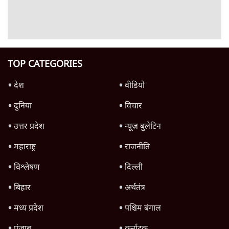
Advertisement
उलटबांसीः राष्ट्र के चरित्र की मरम्मत जारी है
11 Min
•
व्यंग्य/उलटबाँसी
जंतर-मंतर पर युवा आक्रोश के बाद संघ की बेचैनी
क्यों बढ़ी? प्रो. अपूर्वानंद ने बताईं 5 बड़ी वजहें
7 Min
•
विश्लेषण
मैं अपने सारे सर्टिफिकेट दिखाने को तैयार, मोदी जी
भी अपनी डिग्री दिखाएंः दिपके
4 Min
•
देश
Advertisement