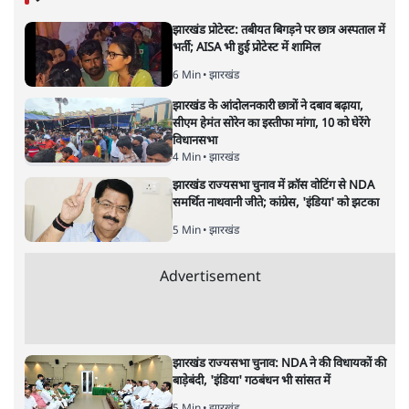
7 Min
•
उत्तर प्रदेश
•
नेशनल ब्यूरो
उलटबांसीः राष्ट्र के चरित्र की मरम्मत जारी है
11 Min
•
व्यंग्य/उलटबाँसी
•
मुकेश कुमार
भागवत बोले- 'जेन ज़ी पर आँख मूंदकर भरोसा,
आंदोलन देश-विरोधी नहीं'; अतुल लिमये बोले थे-
'एंटी नेशनल'
6 Min
•
देश
•
नेशनल ब्यूरो
अतीक अहमद के बेटे अबान अहमद की सड़क हादसे
में मौत, जेल में बंद भाई से मिलने जा रहे थे
5 Min
•
उत्तर प्रदेश
•
लखनऊ ब्यूरो
शेख हसीना की प्रेस कॉन्फ्रेंस में शामिल हुए क्रिकेटर
शाकिब अल हसन के घर पर पेट्रोल बम से हमला
5 Min
•
दुनिया
•
विदेश डेस्क
Advertisement
122455