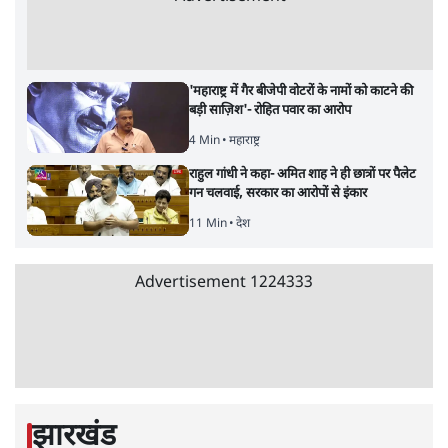
सर्वाधिक पढ़ी गयी खबरें
मेटा के सरेंडर के बाद भारत में केजरीवाल का इंस्टा
हैंडल बैनः AAP का आरोप
3 Min
•
देश
•
नेशनल ब्यूरो
'अमित शाह के संसद में आने पर विचार करे सरकार':
राज्यसभा सभापति ने केंद्र से कहा
5 Min
•
देश
•
नेशनल ब्यूरो
Advertisement
जनता का 2.32 करोड़ रोज़ाना खर्चः योगी सरकार ने
विज्ञापनों पर उड़ाने में मोदी 3.0 को भी पीछे छोड़ा