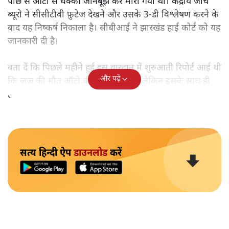
पीछे से ऑटो से धक्का जानबूझ कर मारा गया था। केंद्रीय जाँच
ब्यूरो ने सीसीटीवी फ़ुटेज देखने और उसके 3-डी विश्लेषण करने के
बाद यह निष्कर्ष निकाला है। सीबीआई ने झारखंड हाई कोर्ट को यह
जानकारी दी है।
बता दें कि पिछले महीने हुई इस वारदात में शुरुआती रिपोर्ट आई थी
और पढ़ें
कि जज की मौत ऑटो की टक्कर से हुई। लेकिन इसके साथ ही
हत्या की आशंका जताई जा रही थी।
सत्य हिन्दी ऐप
डाउनलोड
करें