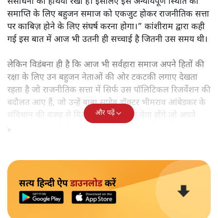
संसाधनों को हथिया रखा है। इसलिए इस अन्यायपूर्ण स्थिति की
समाप्ति के लिए बहुजन समाज को एकजुट होकर राजनीतिक सत्ता
पर काबिज़ होने के लिए संघर्ष करना होगा।” कांशीराम द्वारा कही
गई इस बात में आज भी उतनी ही सच्चाई है जितनी उस समय थी।
लेकिन विडंबना ही है कि आज भी सर्वहारा समाज अपने हितों की
रक्षा के लिए उन बहुजन नेताओं की ओर टकटकी लगाए देखता
रहता है जो राजनीतिक सत्ता में सिर्फ उस पॉलिटिकल रिजर्वेशन की
बदौलत आए हैं, जो उन्हें बाबा साहेब डॉक्टर भीमराव आंबेडकर के
और पढ़ें
संविधान की वजह से मिला। ऐसे बहुत कम नेता होंगे जो अपने
समाज के मुद्दों को विधानसभाओं में और संसद में उठाते हैं।
सत्य हिन्दी ऐप
डाउनलोड
करें