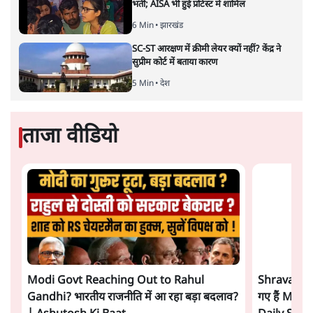
यह एक अलग तरह का युद्ध है जिसकी तैयारी शायद अलग-अलग
प्रयोगशालाओं में सालों से की जाती होगी! ऐसा युद्ध जिसमें
हथियारों का इस्तेमाल कम से कम दिखता है पर लड़ाई निरंतर
चलती रहती है। उस समय भी जारी रहती है जब लगने लगता है कि
अब सबकुछ सामान्य हो गया या हो रहा है। इस तरह के युद्ध में
प्रतिद्वंद्वी का शरीर नहीं बल्कि उसका अपने होने या बने रहने की
ज़रूरत में यक़ीन ख़त्म कर दिया जाता है। युद्ध की खूबी यह होती है
कि इसे ‘प्रेम और सौहार्द’ की थीम पर लड़ा जाता है पर अंतिम
नतीजे के रूप में नफ़रत को हासिल किया जाता है।
नवम्बर 1989 में बर्लिन की दीवार के ध्वस्त होने के साथ मान लिया
गया था कि भौगोलिक विभाजन और ज़मीनी साम्राज्यवाद के
ज़माने अब ख़त्म होते जाएँगे। मोदी जी ने इस संदर्भ में एक टिप्पणी
सिख धर्मावलम्बियों के पाकिस्तान में करतारपुर स्थित गुरुद्वारा
दरबार साहिब में जाने के लिए पंजाब सीमा पर कॉरिडोर के निर्माण
के सिलसिले में की थी। नवम्बर 2018 में गुरु पर्व के अवसर पर