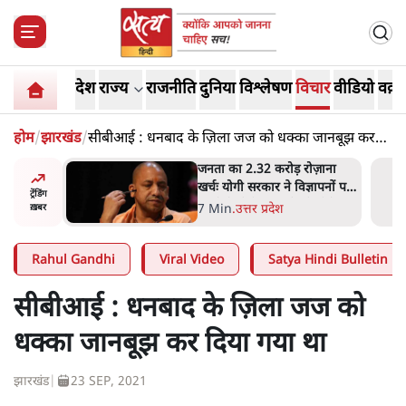
देश
राज्य
राजनीति
दुनिया
विश्लेषण
विचार
वीडियो
वक़्त
होम
/
झारखंड
/
सीबीआई : धनबाद के ज़िला जज को धक्का जानबूझ कर
दिया गया था
ोज़ाना
उलटबांसीः राष्ट्र के चरित्र की मरम्मत
्ञापनों पर
जारी है
ट्रेंडिंग
भी पीछे
11 Min
.
व्यंग्य/उलटबाँसी
ख़बर
Rahul Gandhi
Viral Video
Satya Hindi Bulletin
सीबीआई : धनबाद के ज़िला जज को
धक्का जानबूझ कर दिया गया था
झारखंड
|
23 SEP, 2021