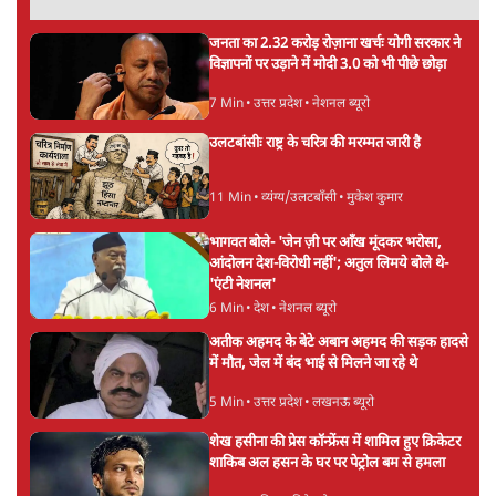
ताजा खबरें
'E20- दाल में काला नहीं, पूरी दाल ही काली; वाहनों
को बरबाद कर रहा है इथेनॉल': राहुल
5 Min
•
देश
UPI पर प्रस्तावित शुल्क के पीछे ट्रंप का दबाव?
वीजा-मास्टरकार्ड को फायदा पहुँचाने की चर्चा
6 Min
•
विश्लेषण
मार्क ज़करबर्ग का माफीनामाः ये बहुत अंदर की बात
है
9 Min
•
विश्लेषण
Advertisement
BJP और मोदी ‘गॉडफादर’ भागवत की Gen Z पर