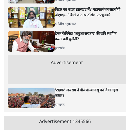
पाठकों की पसन्द
जनता का 2.32 करोड़ रोज़ाना खर्चः योगी सरकार ने
विज्ञापनों पर उड़ाने में मोदी 3.0 को भी पीछे छोड़ा
7 Min
•
उत्तर प्रदेश
शिक्षा संस्थान ‘विद्यार्थी’ नहीं, ‘अनुयायी’ तैयार कर
रहे, राहुल गांधी के बयान से छिड़ी नई बहस
6 Min
•
वक़्त-बेवक़्त
क्या 95 साल पुराने भारतीय सांख्यिकी संस्थान की
स्वायत्तता पर भी अब मंडरा रहा ख़तरा?
8 Min
•
विश्लेषण