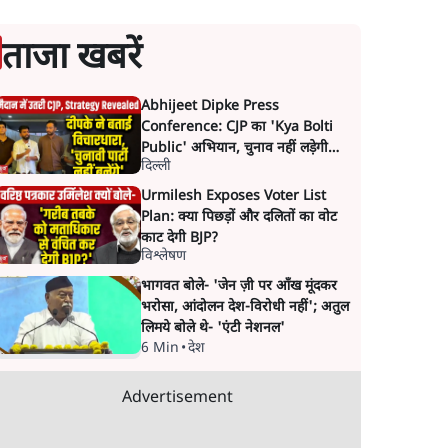
ताजा खबरें
Abhijeet Dipke Press
Conference: CJP का 'Kya Bolti
Public' अभियान, चुनाव नहीं लड़ेगी
दिल्ली
CJP!
Urmilesh Exposes Voter List
Plan: क्या पिछड़ों और दलितों का वोट
काट देगी BJP?
विश्लेषण
भागवत बोले- 'जेन ज़ी पर आँख मूंदकर
भरोसा, आंदोलन देश-विरोधी नहीं'; अतुल
लिमये बोले थे- 'एंटी नेशनल'
6 Min
•
देश
Advertisement