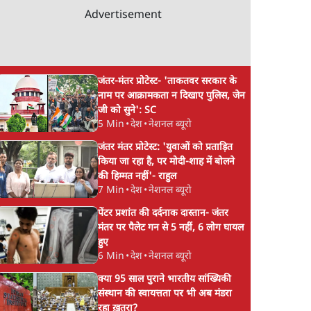
Advertisement
जंतर-मंतर प्रोटेस्ट- 'ताकतवर सरकार के
नाम पर आक्रामकता न दिखाए पुलिस, जेन
जी को सुने': SC
5 Min
•
देश
•
नेशनल ब्यूरो
जंतर मंतर प्रोटेस्ट: 'युवाओं को प्रताड़ित
किया जा रहा है, पर मोदी-शाह में बोलने
की हिम्मत नहीं'- राहुल
7 Min
•
देश
•
नेशनल ब्यूरो
पेंटर प्रशांत की दर्दनाक दास्तान- जंतर
मंतर पर पैलेट गन से 5 नहीं, 6 लोग घायल
हुए
6 Min
•
देश
•
नेशनल ब्यूरो
क्या 95 साल पुराने भारतीय सांख्यिकी
संस्थान की स्वायत्तता पर भी अब मंडरा
रहा ख़तरा?