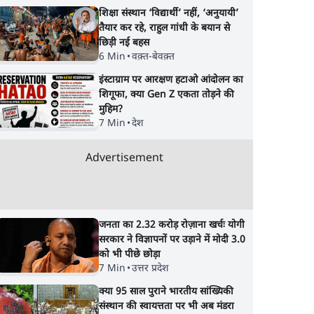
शिक्षा संस्थान ‘विद्यार्थी’ नहीं, ‘अनुयायी’
तैयार कर रहे, राहुल गांधी के बयान से
छिड़ी नई बहस
6 Min
•
वक़्त-बेवक़्त
इंस्टाग्राम पर आरक्षण हटाओ आंदोलन का
शिगूफा, क्या Gen Z एकता तोड़ने की
मुहिम?
7 Min
•
देश
Advertisement
जनता का 2.32 करोड़ रोज़ाना खर्चः योगी
सरकार ने विज्ञापनों पर उड़ाने में मोदी 3.0
को भी पीछे छोड़ा
7 Min
•
उत्तर प्रदेश
क्या 95 साल पुराने भारतीय सांख्यिकी
संस्थान की स्वायत्तता पर भी अब मंडरा