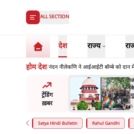
ALL SECTION
देश
राज्य
रा
होम
देश
नंदन नीलेकणि ने आईआईटी बॉम्बे को दान मे
/
/
य समिति-मेटा की बैठकः मार्क
ज
र्ग ने भारत सरकार से माफी
क
ट्रेंडिंग
प
ख़बर
n
.
देश
5
Satya Hindi Bulletin
Rahul Gandhi