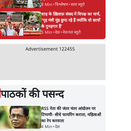
8 Min
•
विश्लेषण
•
सत्य ब्यूरो
शाह के ख़िलाफ़ संसद में विपक्ष का मार्च,
'गृह मंत्री मुंह छुपा रहे हैं क्योंकि वो छात्रों
के गुनहगार हैं'
5 Min
•
देश
•
नेशनल ब्यूरो
Advertisement
122455
पाठकों की पसन्द
RSS नेता की जंतर मंतर आंदोलन पर
टिप्पणी- सीधे फायरिंग कराता, महिलाओं
का रेप करवाता
4 Min
•
देश