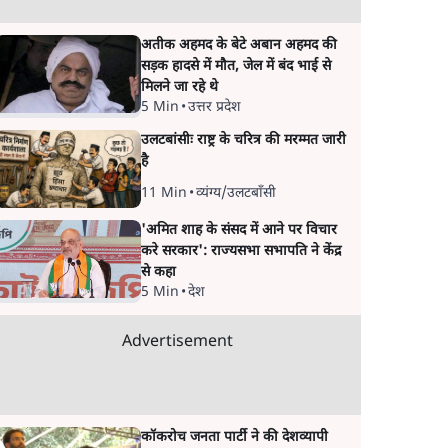
अतीक अहमद के बेटे अबान अहमद की
सड़क हादसे में मौत, जेल में बंद भाई से
मिलने जा रहे थे
5 Min
•
उत्तर प्रदेश
उलटबांसीः राष्ट्र के चरित्र की मरम्मत जारी
है
11 Min
•
व्यंग्य/उलटबाँसी
'अमित शाह के संसद में आने पर विचार
करे सरकार': राज्यसभा सभापति ने केंद्र
से कहा
5 Min
•
देश
Advertisement
कॉकरोच जनता पार्टी ने की देशव्यापी