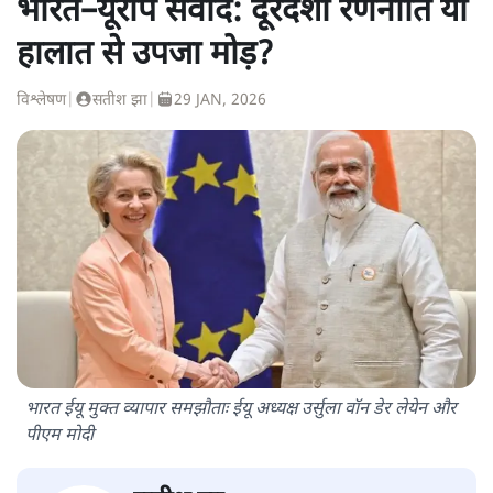
भारत–यूरोप संवाद: दूरदर्शी रणनीति या
हालात से उपजा मोड़?
विश्लेषण
|
सतीश झा
|
29 JAN, 2026
भारत ईयू मुक्त व्यापार समझौताः ईयू अध्यक्ष उर्सुला वॉन डेर लेयेन और
पीएम मोदी