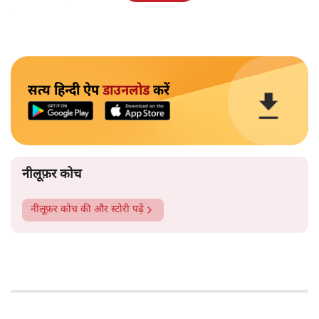
पहचान रहा है?
सत्य हिन्दी ऐप
डाउनलोड
करें
नीलूफ़र कोच
नीलूफ़र कोच
की और स्टोरी पढ़ें