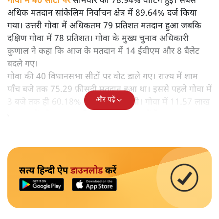
गोवा में 40 सीटों पर
सोमवार को 78.94% वोटिंग हुई। सबसे
अधिक मतदान सांकेलिम निर्वाचन क्षेत्र में 89.64% दर्ज किया
गया। उत्तरी गोवा में अधिकतम 79 प्रतिशत मतदान हुआ जबकि
दक्षिण गोवा में 78 प्रतिशत। गोवा के मुख्य चुनाव अधिकारी
कुणाल ने कहा कि आज के मतदान में 14 ईवीएम और 8 बैलेट
बदले गए।
गोवा की 40 विधानसभा सीटों पर वोट डाले गए। राज्य में शाम
पाँच बजे तक 75.29 फ़ीसदी मतदान हुआ था। इससे पहले गोवा में
और पढ़ें
3 बजे तक ही 60.18% वोटिंग हो चुकी थी। गोवा में 11.57 लाख
मतदाता हैं और 301 उम्मीदवार चुनाव मैदान में हैं।
सत्य हिन्दी ऐप
डाउनलोड
करें