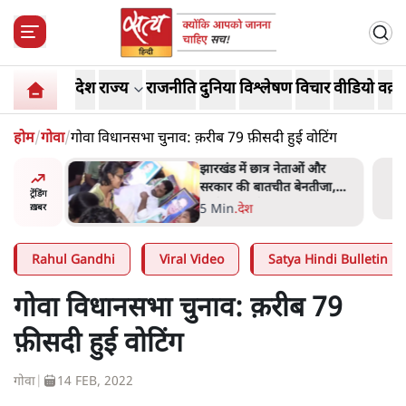
देश
राज्य
राजनीति
दुनिया
विश्लेषण
विचार
वीडियो
वक़्त
होम
/
गोवा
/
गोवा विधानसभा चुनाव: क़रीब 79 फ़ीसदी हुई वोटिंग
ess
झारखंड में छात्र नेताओं और
ा 'Kya
सरकार की बातचीत बेनतीजा,
ट्रेंडिंग
न, चुनाव
आंदोलन जारी
5 Min
.
देश
ख़बर
Rahul Gandhi
Viral Video
Satya Hindi Bulletin
गोवा विधानसभा चुनाव: क़रीब 79
फ़ीसदी हुई वोटिंग
गोवा
|
14 FEB, 2022