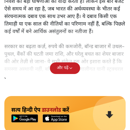
निवेश की बड़ी घोषणाओं का वादा करती है। लेकिन इस बार बजट
ऐसे समय में आ रहा है, जब भारत की अर्थव्यवस्था के भीतर कई
संरचनात्मक दबाव एक साथ उभर आए हैं। ये दबाव किसी एक
तिमाही या एक साल की नीतियों का परिणाम नहीं हैं, बल्कि पिछले
कई वर्षों में बने आर्थिक असंतुलनों का नतीजा हैं।
सरकार का बढ़ता कर्ज़, रुपये की कमजोरी, बॉन्ड बाजार में उथल–
पुथल, बैंकों की घटती जमा राशि, और घरेलू बचत का शेयर बाजार
की ओर तेज़ी से जाना- ये सभी संकेत इस ओर इशारा करते हैं कि
और पढ़ें
समस्या अस्थायी नहीं, बल्कि गहरी और प्रणालीगत यानी स्ट्रक्चरल
है।
सत्य हिन्दी ऐप
डाउनलोड
करें