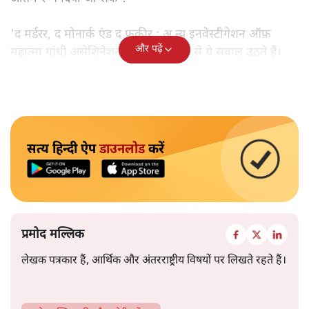
'द मर्डरर, द मोनार्क एंड द फ़कीर : अ न्यू इनवेस्टीगेशन ऑफ़
और पढ़ें
महात्मा गांधी असेशिनेशन' नामक किताब से ये सवाल उठते हैं।
सत्य हिन्दी ऐप
डाउनलोड
करें
प्रमोद मल्लिक
लेखक पत्रकार हैं, आर्थिक और अंतरराष्ट्रीय विषयों पर लिखते रहते हैं।