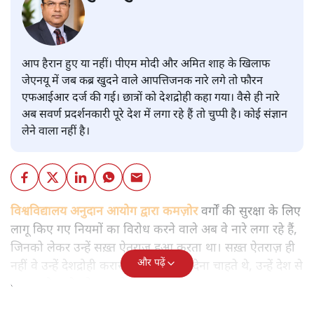
आप हैरान हुए या नहीं। पीएम मोदी और अमित शाह के खिलाफ
जेएनयू में जब कब्र खुदने वाले आपत्तिजनक नारे लगे तो फौरन
एफआईआर दर्ज की गई। छात्रों को देशद्रोही कहा गया। वैसे ही नारे
अब सवर्ण प्रदर्शनकारी पूरे देश में लगा रहे हैं तो चुप्पी है। कोई संज्ञान
लेने वाला नहीं है।
विश्वविद्यालय अनुदान आयोग द्वारा कमज़ोर
वर्गों की सुरक्षा के लिए
लागू किए गए नियमों का विरोध करने वाले अब वे नारे लगा रहे हैं,
जिनको लेकर उन्हें सख़्त ऐतराज़ हुआ करता था। सख़्त ऐतराज़ ही
और पढ़ें
नहीं वे उन्हें देशद्रोही करार देकर जेल भेज देना चाहते थे, उन्हें देश से
बाहर चले जाने को कह रहे थे।