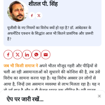
शीतल पी. सिंह
यूजीसी के नए नियमों का विरोध क्यों हो रहा है? डॉ. आंबेडकर के
अफर्मेटिव एक्शन के सिद्धांत आज भी कितने प्रासंगिक और ज़रूरी
हैं?
जब भी किसी समाज ने
अपने भीतर मौजूद गहरी और पीढ़ियों से
चली आ रही असमानताओं को सुधारने की कोशिश की है, तब उसे
विरोध का सामना करना पड़ा है। यह विरोध अक्सर उन लोगों से
आया है, जिन्हें उस असमान व्यवस्था से लाभ मिलता रहा है। यह न
तो नई बात है और न ही केवल भारत तक सीमित है। पूरी मानव
सभ्यता के अनुभव बताते हैं कि अफर्मेटिव एक्शन यानी
ऐप पर जारी रखें...
ऐप पर जारी रखें...
ऐप पर जारी रखें...
ऐप पर जारी रखें...
ऐप पर जारी रखें...
ऐप पर जारी रखें...
ऐप पर जारी रखें...
Clo
Clo
Clo
Clo
Clo
Clo
Clo
‘सकारात्मक भेदभाव’ जैसे कदम हर समाज में ज़रूरी भी रहे हैं