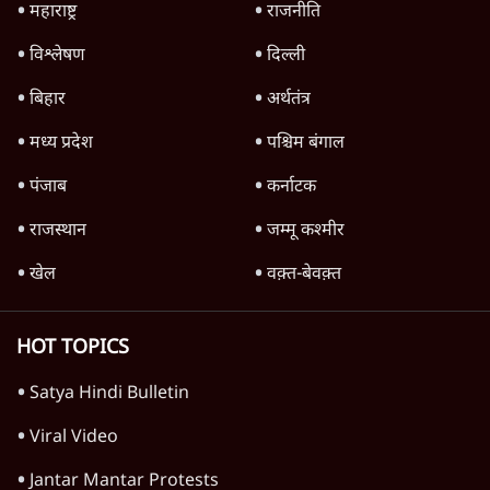
गुजरात कैबिनेट में अचानक बदलाव क्यों, मंत्री ठीक
से काम नहीं कर रहे थे या चुनावी मजबूरी है?
6 Min
•
गुजरात
Advertisement
1345566
TOP CATEGORIES
देश
वीडियो
दुनिया
विचार
उत्तर प्रदेश
न्यूज़ बुलेटिन