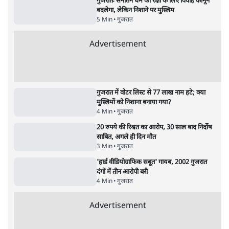
6 Min
•
वक़्त-बेवक़्त
राहुल गांधी ने कहा- अमित शाह ने ही छात्रों पर पैलेट
गन चलवाई, सरकार का आरोपों से इंकार
11 Min
•
देश
Advertisement
1224333
गुजरात
सूरत रेलवे स्टेशन पर संडे को क्या हुआ? क्यों नहीं
रुक रहा प्रवासी मज़दूरों का पलायन?
4 Min
•
गुजरात
गुजरात SIR: मतदाता सूची से 92.4 लाख वोटर
उड़ाए, न कोई सवाल, न जवाबदेही
4 Min
•
गुजरात