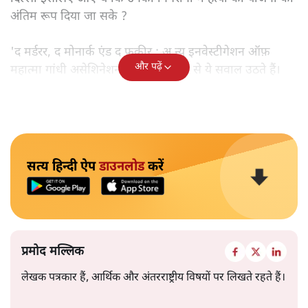
अंतिम रूप दिया जा सके ?
'द मर्डरर, द मोनार्क एंड द फ़कीर : अ न्यू इनवेस्टीगेशन ऑफ़
और पढ़ें
महात्मा गांधी असेशिनेशन' नामक किताब से ये सवाल उठते हैं।
सत्य हिन्दी ऐप
डाउनलोड
करें
प्रमोद मल्लिक
लेखक पत्रकार हैं, आर्थिक और अंतरराष्ट्रीय विषयों पर लिखते रहते हैं।