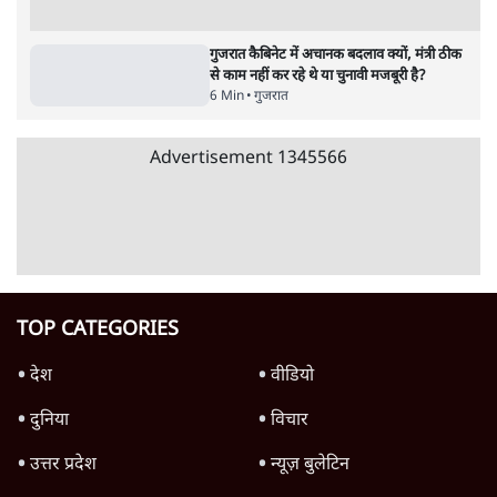
गुजरातः सनातन धर्म की रक्षा के लिए विवाह कानून
बदलेगा, लेकिन निशाने पर मुस्लिम
5 Min
•
गुजरात
Advertisement
गुजरात में वोटर लिस्ट से 77 लाख नाम हटे; क्या
मुस्लिमों को निशाना बनाया गया?
4 Min
•
गुजरात
20 रुपये की रिश्वत का आरोप, 30 साल बाद निर्दोष
साबित, अगले ही दिन मौत
3 Min
•
गुजरात
'हार्ड वीडियोग्राफिक सबूत' गायब, 2002 गुजरात
दंगों में तीन आरोपी बरी
4 Min
•
गुजरात
Advertisement