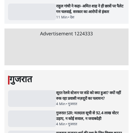
Advertisement
क्या 95 साल पुराने भारतीय सांख्यिकी संस्थान की
स्वायत्तता पर भी अब मंडरा रहा ख़तरा?
8 Min
•
विश्लेषण
जंतर-मंतर पर युवा आक्रोश के बाद संघ की बेचैनी
क्यों बढ़ी? प्रो. अपूर्वानंद ने बताईं 5 बड़ी वजहें
7 Min
•
विश्लेषण
'महाराष्ट्र में गैर बीजेपी वोटरों के नामों को काटने की
बड़ी साज़िश'- रोहित पवार का आरोप
4 Min
•
महाराष्ट्र
Advertisement
धर्मेन्द्र प्रधान का इस्तीफ़ा: उड़ गए मोदी की छवि के
परखचे।