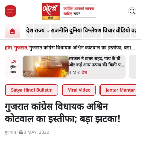
देश
राज्य
राजनीति
दुनिया
विश्लेषण
विचार
वीडियो
वक़्त
होम
/
गुजरात
/
गुजरात कांग्रेस विधायक अश्विन कोटवाल का इस्तीफा; बड़ा
झटका!
ाय के घी
'महाराष्ट्र में गैर बीजेपी वोटरों के
बिक्री पर
नामों को काटने की बड़ी साज़िश'-
ट्रेंडिंग
रोहित पवार का आरोप
4 Min
.
महाराष्ट्र
ख़बर
Satya Hindi Bulletin
Viral Video
Jantar Mantar Pr
गुजरात कांग्रेस विधायक अश्विन
कोटवाल का इस्तीफा; बड़ा झटका!
गुजरात
|
3 MAY, 2022