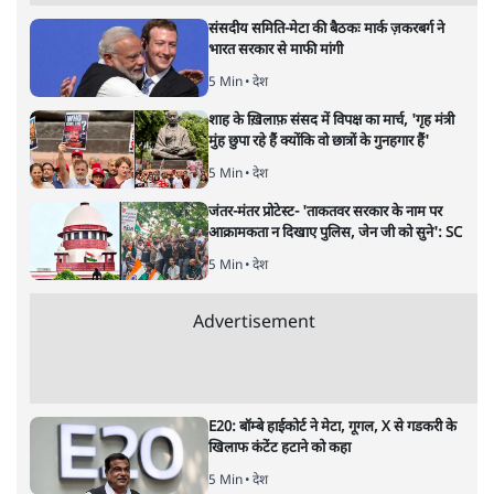
ताजा खबरें
PM Modi & Amit Shah Missing from
Parliament: क्या विपक्ष से डरी सरकार?
दिल्ली
शेख हसीना: '2024 में छात्र आंदोलन नहीं,
सुनियोजित तख्तापलट था; मैं अपने लोगों के पास
जरूर लौटूंगी'
5 Min
•
दुनिया
जंतर मंतर प्रोटेस्ट: 'युवाओं को प्रताड़ित किया जा रहा
है, पर मोदी-शाह में बोलने की हिम्मत नहीं'- राहुल
7 Min
•
देश
Advertisement