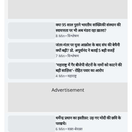
Advertisement
122455
पाठकों की पसन्द
RSS नेता की जंतर मंतर आंदोलन पर टिप्पणी- सीधे
फायरिंग कराता, महिलाओं का रेप करवाता
4 Min
•
देश
शिक्षा संस्थान ‘विद्यार्थी’ नहीं, ‘अनुयायी’ तैयार कर
रहे, राहुल गांधी के बयान से छिड़ी नई बहस
6 Min
•
वक़्त-बेवक़्त
इंस्टाग्राम पर आरक्षण हटाओ आंदोलन का शिगूफा,
क्या Gen Z एकता तोड़ने की मुहिम?
7 Min
•
देश