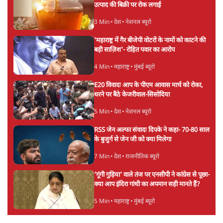
सर्वाधिक पढ़ी गयी खबरें
‘राष्ट्रविरोधी’ नैरेटिव का सच: कॉकरोचों ने बदल दी
सत्ता और संघ की रणनीति
9 Min
•
विश्लेषण
•
आशुतोष
पुलिस पूछताछ के बाद उदयनिधि स्टालिन रिहा; बोले-
'सरकार ने आतंकी जैसा बर्ताव किया'
7 Min
•
तमिलनाडु
•
सत्य ब्यूरो
Advertisement