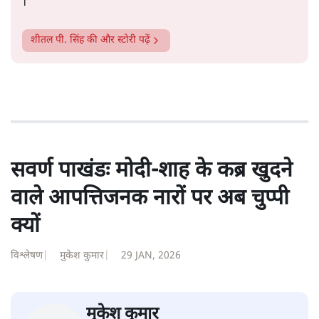
शीतल पी. सिंह
1984 से अमर उजाला, चौथी दुनिया, इंडिया टुडे, समय सूत्रधार,
स्वतंत्र भारत, दैनिक जागरण आदि में 1993 तक लगातार रिपोर्टिंग
की। इसके बाद पारिवारिक व्यवसाय में क़रीब दो दशक गुज़ारने के
बाद पत्रकारिता में पुनर्वापसी को प्रयासरत। बीच में 2010-11 में
'समकाल' पाक्षिक समाचार पत्रिका का क़रीब एक वर्ष प्रकाशन किया
।
शीतल पी. सिंह
की और स्टोरी पढ़ें