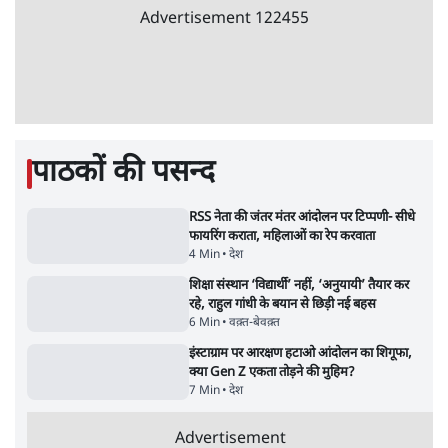
सरकार ने डाबर शहद, गाय के घी और कई अन्य
उत्पाद की बिक्री पर रोक लगाई
3 Min
•
देश
•
नेशनल ब्यूरो
'महाराष्ट्र में गैर बीजेपी वोटरों के नामों को काटने की
बड़ी साज़िश'- रोहित पवार का आरोप
4 Min
•
महाराष्ट्र
•
मुंबई ब्यूरो
E20 विवादः आप के पीएम आवास मार्च को रोका,
धरने पर बैठे केजरीवाल-सिसोदिया
5 Min
•
देश
•
नेशनल ब्यूरो
RSS जेन अल्फा संवादः दिपके ने कहा- 70-80 साल
के बुजुर्ग से जेन जी को क्या मिलेगा
7 Min
•
देश
•
राजनीतिक ब्यूरो
'गूंगी गुड़िया' वाले तंज पर एनसीपी ने कांग्रेस से पूछा-
क्या आप इंदिरा गांधी का अपमान सही मानते हैं?
5 Min
•
महाराष्ट्र
•
मुंबई ब्यूरो