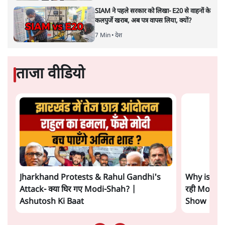
संसदीय समिति-मेटा की बैठकः मार्क ज़करबर्ग ने
भारत सरकार से माफी मांगी
5 Min
•
देश
शाह के ख़िलाफ़ संसद में विपक्ष का मार्च, 'गृह मंत्री
मुंह छुपा रहे हैं क्योंकि वो छात्रों के गुनहगार हैं'
5 Min
•
देश
जंतर-मंतर प्रोटेस्ट- 'ताकतवर सरकार के नाम पर
आक्रामकता न दिखाए पुलिस, जेन जी को सुने': SC
5 Min
•
देश
Advertisement
E20: बॉम्बे हाईकोर्ट ने मेटा, गूगल, X से गडकरी के
खिलाफ कंटेंट हटाने को कहा