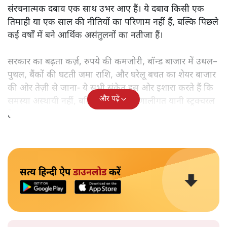
संरचनात्मक दबाव एक साथ उभर आए हैं। ये दबाव किसी एक
तिमाही या एक साल की नीतियों का परिणाम नहीं हैं, बल्कि पिछले
कई वर्षों में बने आर्थिक असंतुलनों का नतीजा हैं।
सरकार का बढ़ता कर्ज़, रुपये की कमजोरी, बॉन्ड बाजार में उथल–
पुथल, बैंकों की घटती जमा राशि, और घरेलू बचत का शेयर बाजार
की ओर तेज़ी से जाना- ये सभी संकेत इस ओर इशारा करते हैं कि
और पढ़ें
समस्या अस्थायी नहीं, बल्कि गहरी और प्रणालीगत यानी स्ट्रक्चरल
है।
सत्य हिन्दी ऐप
डाउनलोड
करें