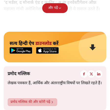
'द मर्डरर, द मोनार्क एंड द फ़कीर : अ न्यू इनवेस्टीगेशन ऑफ़
और पढ़ें
महात्मा गांधी असेशिनेशन' नामक किताब से ये सवाल उठते हैं।
सत्य हिन्दी ऐप
डाउनलोड
करें
प्रमोद मल्लिक
लेखक पत्रकार हैं, आर्थिक और अंतरराष्ट्रीय विषयों पर लिखते रहते हैं।
प्रमोद मल्लिक
की और स्टोरी पढ़ें