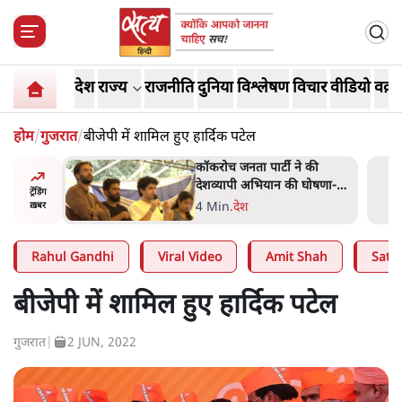
देश
राज्य
राजनीति
दुनिया
विश्लेषण
विचार
वीडियो
वक़्त
होम
/
गुजरात
/
बीजेपी में शामिल हुए हार्दिक पटेल
ात्रों ने
कॉकरोच जनता पार्टी ने की
त सोरेन का
देशव्यापी अभियान की घोषणा-
ट्रेंडिंग
ंगे
'क्या बोलती पब्लिक'
4 Min
.
देश
ख़बर
Rahul Gandhi
Viral Video
Amit Shah
Satya
बीजेपी में शामिल हुए हार्दिक पटेल
गुजरात
|
2 JUN, 2022