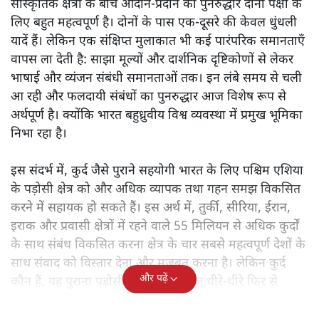
सांस्कृतिक क्षेत्रों के बीच आदान-प्रदान का पुनरुद्धार दोनों पक्षों के
लिए बहुत महत्वपूर्ण है। दोनों के पास एक-दूसरे की केवल धुंधली
यादें हैं। लेकिन एक संक्षिप्त मुलाकात भी कई पारंपरिक समानताएँ
वापस ला देती है: साझा मूल्यों और दार्शनिक दृष्टिकोणों से लेकर
भाषाई और व्यंजन संबंधी समानताओं तक। इन लंबे समय से चली
आ रही और फलदायी संबंधों का पुनरुद्धार आज विशेष रूप से
अर्थपूर्ण है। क्योंकि भारत बहुध्रुवीय विश्व व्यवस्था में प्रमुख भूमिका
निभा रहा है।
इस संदर्भ में, कुर्द जैसे पुराने सहयोगी भारत के लिए पश्चिम एशिया
के पड़ोसी क्षेत्र को और अधिक व्यापक तथा गहन समझ विकसित
करने में सहायक हो सकते हैं। इस अर्थ में, तुर्की, सीरिया, ईरान,
इराक और प्रवासी क्षेत्रों में रहने वाले 55 मिलियन से अधिक कुर्दों
के साथ संबंध विकसित करना क्षेत्र के चार सबसे महत्वपूर्ण देशों के
साथ संवाद को विस्तार देना और मजबूत करना है। लेकिन कुर्द
और पढ़ें
कौन हैं, यह पुराना पड़ोसी जिसे भारत आज धीरे-धीरे फिर से
पहचान रहा है?