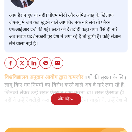
आप हैरान हुए या नहीं। पीएम मोदी और अमित शाह के खिलाफ
जेएनयू में जब कब्र खुदने वाले आपत्तिजनक नारे लगे तो फौरन
एफआईआर दर्ज की गई। छात्रों को देशद्रोही कहा गया। वैसे ही नारे
अब सवर्ण प्रदर्शनकारी पूरे देश में लगा रहे हैं तो चुप्पी है। कोई संज्ञान
लेने वाला नहीं है।
विश्वविद्यालय अनुदान आयोग द्वारा कमज़ोर
वर्गों की सुरक्षा के लिए
लागू किए गए नियमों का विरोध करने वाले अब वे नारे लगा रहे हैं,
जिनको लेकर उन्हें सख़्त ऐतराज़ हुआ करता था। सख़्त ऐतराज़ ही
और पढ़ें
नहीं वे उन्हें देशद्रोही करार देकर जेल भेज देना चाहते थे, उन्हें देश से
बाहर चले जाने को कह रहे थे।