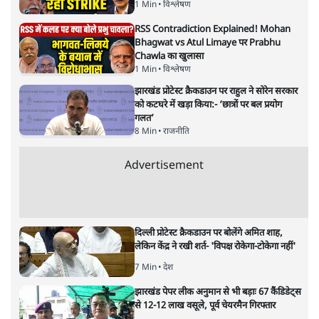
अगली खबर लोड हो रही है...
ताजा खबरें
Jantar Mantar to Bypolls: RSS ने बदली
रणनीति! Mohan Bhagwat का Masterplan
1 Min
•
विश्लेषण
RSS Contradiction Explained! Mohan
Bhagwat vs Atul Limaye पर Prabhu
Chawla का खुलासा
1 Min
•
विश्लेषण
झारखंड प्रोटेस्ट क्रैकडाउन पर राहुल ने सोरेन सरकार
को कटघरे में खड़ा किया:- ‘छात्रों पर बल प्रयोग
गलत’