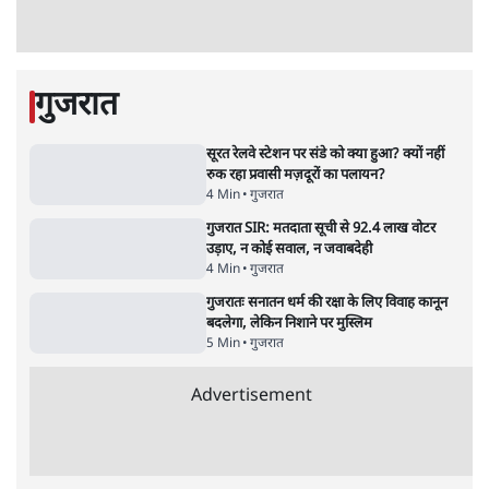
'महाराष्ट्र में गैर बीजेपी वोटरों के नामों को काटने की
बड़ी साज़िश'- रोहित पवार का आरोप
4 Min
•
महाराष्ट्र
जंतर-मंतर प्रदर्शन को RSS ने बताया 'राष्ट्रविरोधी',
अतुल लिमये बोले- इसकी 'केस स्टडी' हो
5 Min
•
देश
Advertisement
1224333
गुजरात
सूरत रेलवे स्टेशन पर संडे को क्या हुआ? क्यों नहीं
रुक रहा प्रवासी मज़दूरों का पलायन?