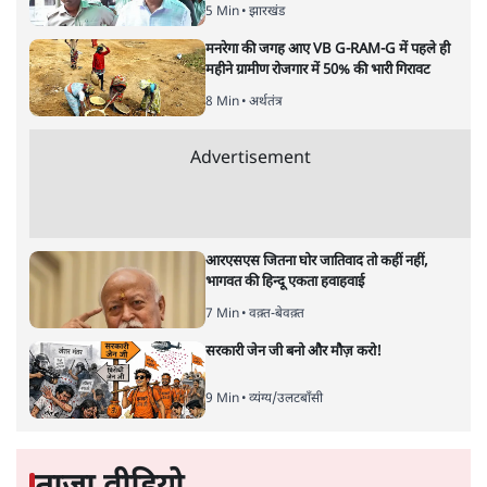
8 Min
•
राजनीति
Advertisement
दिल्ली प्रोटेस्ट क्रैकडाउन पर बोलेंगे अमित शाह,
लेकिन केंद्र ने रखी शर्त- 'विपक्ष रोकेगा-टोकेगा नहीं'
7 Min
•
देश
झारखंड पेपर लीक अनुमान से भी बड़ाः 67 कैंडिडेट्स
से 12-12 लाख वसूले, पूर्व चेयरमैन गिरफ्तार
5 Min
•
झारखंड
मनरेगा की जगह आए VB G-RAM-G में पहले ही
महीने ग्रामीण रोजगार में 50% की भारी गिरावट
8 Min
•
अर्थतंत्र
Advertisement