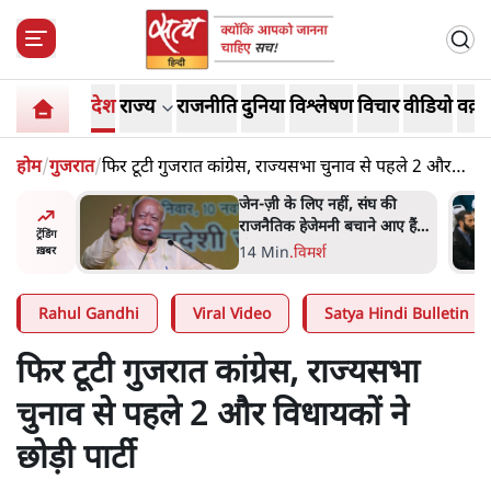
देश
राज्य
राजनीति
दुनिया
विश्लेषण
विचार
वीडियो
वक़्त
होम
/
गुजरात
/
फिर टूटी गुजरात कांग्रेस, राज्यसभा चुनाव से पहले 2 और
विधायकों ने छोड़ी पार्टी
ंघ की
ईरान ने जारी किया मुजतबा
े आए हैं
खामेनेई का वीडियो; स्वास्थ्य पर
ट्रेंडिंग
इसराइली मीडिया में चल रही थीं
7 Min
.
दुनिया
ख़बर
अफवाहें
Rahul Gandhi
Viral Video
Satya Hindi Bulletin
फिर टूटी गुजरात कांग्रेस, राज्यसभा
चुनाव से पहले 2 और विधायकों ने
छोड़ी पार्टी