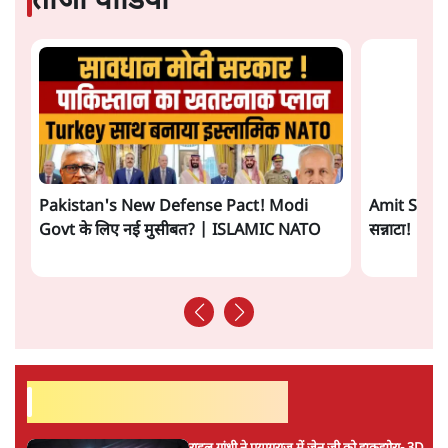
आरएसएस जितना घोर जातिवाद तो कहीं नहीं,
भागवत की हिन्दू एकता हवाहवाई
7 Min
•
वक़्त-बेवक़्त
सरकारी जेन जी बनो और मौज़ करो!
9 Min
•
व्यंग्य/उलटबाँसी
ताजा वीडियो