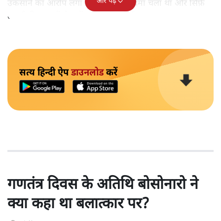
और पढ़ें
उकसाने का आरोप लगा था, उन पर मुक़दमा चला था और सिर्फ़
तकनीकी कारणों से उन्हें सज़ा नहीं हुई थी।
सत्य हिन्दी ऐप
डाउनलोड
करें
गणतंत्र दिवस के अतिथि बोसोनारो ने
क्या कहा था बलात्कार पर?