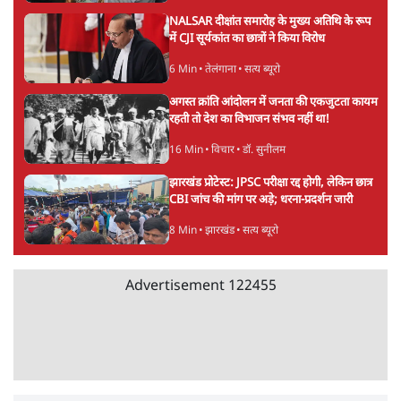
Advertisement
जेन-ज़ी के लिए नहीं, संघ की राजनैतिक हेजेमनी
बचाने आए हैं मोहन भागवत!
14 Min
•
विमर्श
•
वंदिता मिश्रा
ईरान ने जारी किया मुजतबा खामेनेई का वीडियो;
स्वास्थ्य पर इसराइली मीडिया में चल रही थीं अफवाहें
7 Min
•
दुनिया
•
विदेश डेस्क
NALSAR दीक्षांत समारोह के मुख्य अतिथि के रूप
में CJI सूर्यकांत का छात्रों ने किया विरोध
6 Min
•
तेलंगाना
•
सत्य ब्यूरो
अगस्त क्रांति आंदोलन में जनता की एकजुटता कायम
रहती तो देश का विभाजन संभव नहीं था!
16 Min
•
विचार
•
डॉ. सुनीलम