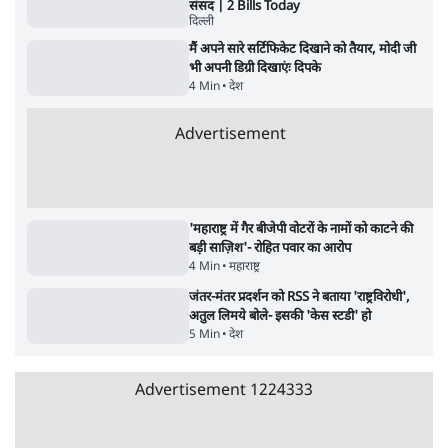
6 Min
•
वक़्त-बेवक़्त
क्या 95 साल पुराने भारतीय सांख्यिकी संस्थान की
स्वायत्तता पर भी अब मंडरा रहा ख़तरा?
8 Min
•
विश्लेषण
Advertisement
उलटबांसीः राष्ट्र के चरित्र की मरम्मत जारी है
11 Min
•
व्यंग्य/उलटबाँसी
Parliament LIVE | हंगामे के बीच फिर शुरू हुई
संसद | 2 Bills Today
दिल्ली
मैं अपने सारे सर्टिफिकेट दिखाने को तैयार, मोदी जी
भी अपनी डिग्री दिखाएंः दिपके
4 Min
•
देश
Advertisement