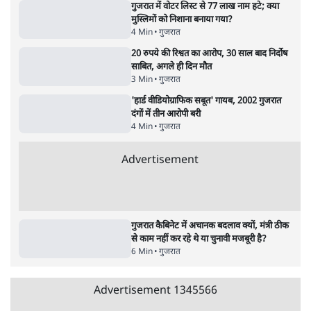
4 Min
•
गुजरात
गुजरात SIR: मतदाता सूची से 92.4 लाख वोटर
उड़ाए, न कोई सवाल, न जवाबदेही
4 Min
•
गुजरात
गुजरातः सनातन धर्म की रक्षा के लिए विवाह कानून
बदलेगा, लेकिन निशाने पर मुस्लिम
5 Min
•
गुजरात
Advertisement
गुजरात में वोटर लिस्ट से 77 लाख नाम हटे; क्या
मुस्लिमों को निशाना बनाया गया?
4 Min
•
गुजरात
20 रुपये की रिश्वत का आरोप, 30 साल बाद निर्दोष
साबित, अगले ही दिन मौत
3 Min
•
गुजरात
'हार्ड वीडियोग्राफिक सबूत' गायब, 2002 गुजरात
दंगों में तीन आरोपी बरी