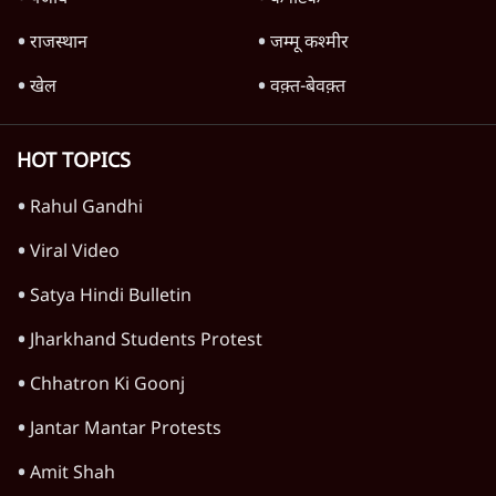
दुनिया
विचार
उत्तर प्रदेश
न्यूज़ बुलेटिन
राजनीति
महाराष्ट्र
विश्लेषण
दिल्ली
बिहार
अर्थतंत्र
मध्य प्रदेश
पश्चिम बंगाल
पंजाब
कर्नाटक
राजस्थान
जम्मू कश्मीर
खेल
वक़्त-बेवक़्त
HOT TOPICS