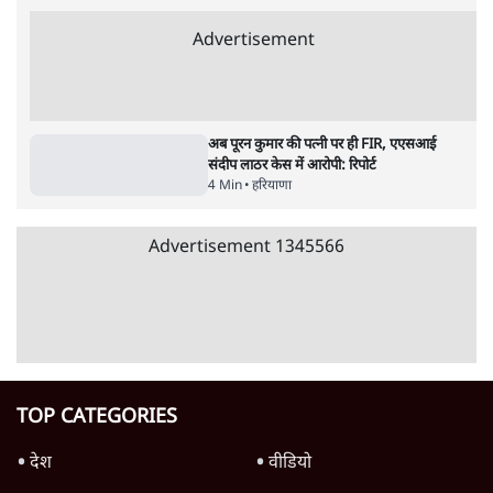
पाठकों की पसन्द
RSS नेता की जंतर मंतर आंदोलन पर टिप्पणी- सीधे
फायरिंग कराता, महिलाओं का रेप करवाता
4 Min
•
देश
शिक्षा संस्थान ‘विद्यार्थी’ नहीं, ‘अनुयायी’ तैयार कर
रहे, राहुल गांधी के बयान से छिड़ी नई बहस
6 Min
•
वक़्त-बेवक़्त
इंस्टाग्राम पर आरक्षण हटाओ आंदोलन का शिगूफा,
क्या Gen Z एकता तोड़ने की मुहिम?
7 Min
•
देश
Advertisement
क्या 95 साल पुराने भारतीय सांख्यिकी संस्थान की