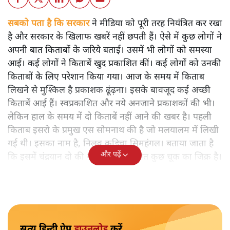
सबको पता है कि सरकार
ने मीडिया को पूरी तरह नियंत्रित कर रखा
है और सरकार के खिलाफ खबरें नहीं छपती हैं। ऐसे में कुछ लोगों ने
अपनी बात किताबों के जरिये बताई। उसमें भी लोगों को समस्या
आई। कई लोगों ने किताबें खुद प्रकाशित कीं। कई लोगों को उनकी
किताबों के लिए परेशान किया गया। आज के समय में किताब
लिखने से मुश्किल है प्रकाशक ढूंढ़ना। इसके बावजूद कई अच्छी
किताबें आई हैं। स्वप्रकाशित और नये अनजाने प्रकाशकों की भी।
लेकिन हाल के समय में दो किताबें नहीं आने की खबर है। पहली
किताब इसरो के प्रमुख एस सोमनाथ की है जो मलयालम में लिखी
गई थी। इसका नाम है, निलवु कुडिचा सिमहंगल। बताया जाता है
और पढ़ें
कि इसमें चंद्रयान दो की नाकामी से संबंधित कुछ चूक का जिक्र है।
सत्य हिन्दी ऐप
डाउनलोड
करें