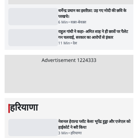
सर्वाधिक पढ़ी गयी खबरें
‘राष्ट्रविरोधी’ नैरेटिव का सच: कॉकरोचों ने बदल दी
सत्ता और संघ की रणनीति
9 Min
•
विश्लेषण
•
आशुतोष
पुलिस पूछताछ के बाद उदयनिधि स्टालिन रिहा; बोले-
'सरकार ने आतंकी जैसा बर्ताव किया'
7 Min
•
तमिलनाडु
•
सत्य ब्यूरो
Advertisement
सरकार ने डाबर शहद, गाय के घी और कई अन्य
उत्पाद की बिक्री पर रोक लगाई
3 Min
•
देश
•
नेशनल ब्यूरो
'महाराष्ट्र में गैर बीजेपी वोटरों के नामों को काटने की