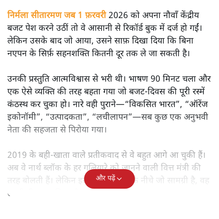
सतीश झा
मोदी सरकार का बजट 2026 बड़े बदलाव का वादा करता दिखता है,
लेकिन क्या वह देहलीज़ पार कर पाया? नीतिगत झिझक, अधूरे सुधार
और ठहरे फैसलों के बीच बजट की आलोचनात्मक समीक्षा पढ़िए।
निर्मला सीतारमण जब 1 फ़रवरी
2026 को अपना नौवाँ केंद्रीय
बजट पेश करने उठीं तो वे आसानी से रिकॉर्ड बुक में दर्ज हो गईं।
लेकिन उसके बाद जो आया, उसने साफ़ दिखा दिया कि बिना
नएपन के सिर्फ़ सहनशक्ति कितनी दूर तक ले जा सकती है।
उनकी प्रस्तुति आत्मविश्वास से भरी थी। भाषण 90 मिनट चला और
एक ऐसे व्यक्ति की तरह बहता गया जो बजट‑दिवस की पूरी रस्में