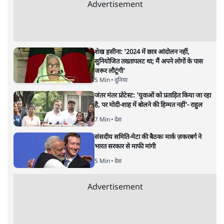
अनन्त मित्तल
यह बजट नीतिगत नतीजों से ज़्यादा घोषणाओं पर टिका क्यों दिखता
है? आंकड़ों, ज़मीनी हकीकत और वादों के बीच घोषणा-प्रधान बजट
की आलोचनात्मक पड़ताल।
केंद्रीय वित्तमंत्री निर्मला सीतारमण द्वारा
संसद में प्रस्तुत साल
2026—27 का केंद्रीय बजट बीजेपी और प्रधानमंत्री नरेंद्र मोदी
द्वारा साल 2014 में जारी घोषणा पत्र की तरह वायदों का पुलिंदा
है। बजट में अधिकांश योजनाओं का साल—दो साल में तो
अर्थव्यवस्था पर कोई असर दिखता प्रतीत नहीं होता। इसकी वजह
दुर्लभ खनिज गलियारे से लेकर नए जलमार्गों के विकास तक
लगभग सभी बड़ी परियोजनाओं के लागू होने की अवधि खासी लंबी