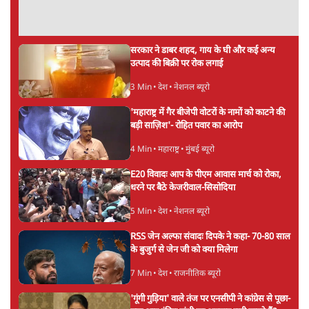
शेख हसीना की प्रेस कॉन्फ्रेंस में शामिल हुए क्रिकेटर
शाकिब अल हसन के घर पर पेट्रोल बम से हमला
5 Min
•
दुनिया
गैस भंडार बढ़ाने के लिए क्या उपभोक्ताओं पर सरकार
लगाएगी नई लेवी, रायटर्स की रिपोर्ट
5 Min
•
देश
PM Modi & Amit Shah Missing from
Parliament: क्या विपक्ष से डरी सरकार?
दिल्ली
Advertisement
शेख हसीना: '2024 में छात्र आंदोलन नहीं,
सुनियोजित तख्तापलट था; मैं अपने लोगों के पास
जरूर लौटूंगी'
5 Min
•
दुनिया