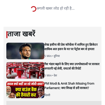
सतीश झा समकालीन भारतीय भाषाई लेखन के सबसे सूक्ष्म,
विश्लेषणात्मक और मानवीय स्वरों में से एक हैं। शिक्षा, समाज,
संस्कृति और भाषा पर उनकी दृष्टि गहरी और साफ़ है। उनकी शैली—
सरल भाषा में जटिल प्रश्नों को खोलने की—उन्हें आज के
हिंदी‑हिंदुस्तानी लेखन में एक विशिष्ट स्थान देती है।
सतीश झा
की और स्टोरी पढ़ें
नतीजों पर परदे डालता घोषणा प्रधान
बजट!
अर्थतंत्र
|
अनन्त मित्तल
|
1 FEB, 2026