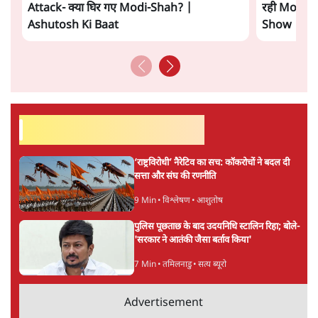
सत्य हिन्दी ऐप
डाउनलोड
करें
अनन्त मित्तल
लेखक वरिष्ठ पत्रकार हैं एवं 'अमेरिकी इतिहास की रूपरेखा' पुस्तक के
अनुवादक हैं।
अनन्त मित्तल
की और स्टोरी पढ़ें
अगली खबर लोड हो रही है...
ताजा खबरें