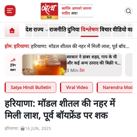
देश
राज्य
राजनीति
दुनिया
विश्लेषण
विचार
वीडियो
वक़्त
होम
/
हरियाणा
/
हरियाणा: मॉडल शीतल की नहर में मिली लाश, पूर्व बॉयफ्रेंड
पर शक
ाय के घी
'महाराष्ट्र में गैर बीजेपी वोटरों के
बिक्री पर
नामों को काटने की बड़ी साज़िश'-
ट्रेंडिंग
रोहित पवार का आरोप
4 Min
.
महाराष्ट्र
ख़बर
Satya Hindi Bulletin
Viral Video
Narendra Modi
हरियाणा: मॉडल शीतल की नहर में
मिली लाश, पूर्व बॉयफ्रेंड पर शक
हरियाणा
|
16 JUN, 2025