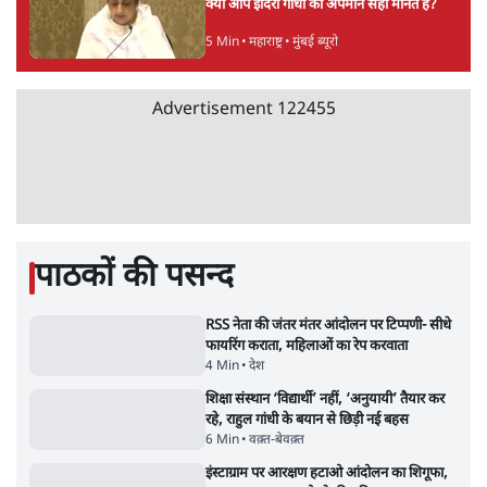
जंतर मंतर प्रोटेस्ट: 'युवाओं को प्रताड़ित किया जा रहा
है, पर मोदी-शाह में बोलने की हिम्मत नहीं'- राहुल
7 Min
•
देश
संसदीय समिति-मेटा की बैठकः मार्क ज़करबर्ग ने
भारत सरकार से माफी मांगी
5 Min
•
देश
Advertisement
शाह के ख़िलाफ़ संसद में विपक्ष का मार्च, 'गृह मंत्री
मुंह छुपा रहे हैं क्योंकि वो छात्रों के गुनहगार हैं'
5 Min
•
देश
जंतर-मंतर प्रोटेस्ट- 'ताकतवर सरकार के नाम पर
आक्रामकता न दिखाए पुलिस, जेन जी को सुने': SC
5 Min
•
देश