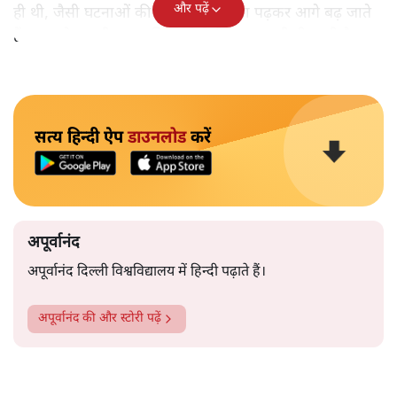
और पढ़ें
ही थी, जैसी घटनाओं की खबर हम रोज़ाना पढ़कर आगे बढ़ जाते
हैं।भारत के तक़रीबन हर हिस्से से ऐसी खबर आती ही रहती है।
सत्य हिन्दी ऐप
डाउनलोड
करें
अपूर्वानंद
अपूर्वानंद दिल्ली विश्वविद्यालय में हिन्दी पढ़ाते हैं।
अपूर्वानंद
की और स्टोरी पढ़ें