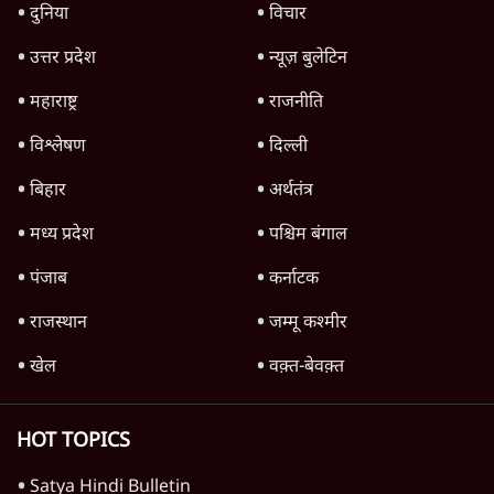
स्वायत्तता पर भी अब मंडरा रहा ख़तरा?
8 Min
•
विश्लेषण
जंतर-मंतर पर युवा आक्रोश के बाद संघ की बेचैनी
क्यों बढ़ी? प्रो. अपूर्वानंद ने बताईं 5 बड़ी वजहें
7 Min
•
विश्लेषण
'महाराष्ट्र में गैर बीजेपी वोटरों के नामों को काटने की
बड़ी साज़िश'- रोहित पवार का आरोप
4 Min
•
महाराष्ट्र
Advertisement
धर्मेन्द्र प्रधान का इस्तीफ़ा: उड़ गए मोदी की छवि के
परखचे।
6 Min
•
वक़्त-बेवक़्त
राहुल गांधी ने कहा- अमित शाह ने ही छात्रों पर पैलेट
गन चलवाई, सरकार का आरोपों से इंकार
11 Min
•
देश