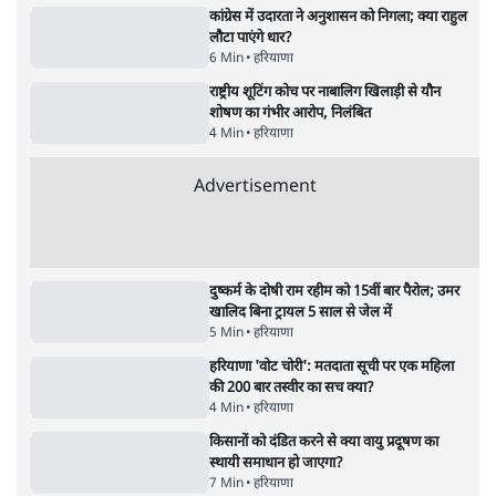
बड़ी साज़िश'- रोहित पवार का आरोप
4 Min
•
महाराष्ट्र
•
मुंबई ब्यूरो
E20 विवादः आप के पीएम आवास मार्च को रोका,
धरने पर बैठे केजरीवाल-सिसोदिया
5 Min
•
देश
•
नेशनल ब्यूरो
RSS जेन अल्फा संवादः दिपके ने कहा- 70-80 साल
के बुजुर्ग से जेन जी को क्या मिलेगा
7 Min
•
देश
•
राजनीतिक ब्यूरो
'गूंगी गुड़िया' वाले तंज पर एनसीपी ने कांग्रेस से पूछा-
क्या आप इंदिरा गांधी का अपमान सही मानते हैं?
5 Min
•
महाराष्ट्र
•
मुंबई ब्यूरो
Advertisement
122455