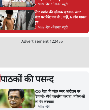
7 Min
•
देश
•
नेशनल ब्यूरो
पेंटर प्रशांत की दर्दनाक दास्तान- जंतर
मंतर पर पैलेट गन से 5 नहीं, 6 लोग घायल
हुए
6 Min
•
देश
•
नेशनल ब्यूरो
Advertisement
122455
पाठकों की पसन्द
RSS नेता की जंतर मंतर आंदोलन पर
टिप्पणी- सीधे फायरिंग कराता, महिलाओं
का रेप करवाता
4 Min
•
देश