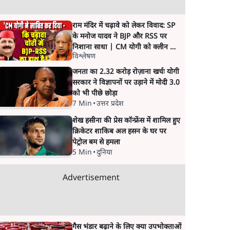
राम मंदिर में चढ़ावे को लेकर विवाद: SP
के मनोज यादव ने BJP और RSS पर
निशाना साधा | CM योगी को क्लीन चिट
विश्लेषण
मिली
जनता का 2.32 करोड़ रोज़ाना खर्चः योगी
सरकार ने विज्ञापनों पर उड़ाने में मोदी 3.0
को भी पीछे छोड़ा
7 Min
•
उत्तर प्रदेश
शेख हसीना की प्रेस कॉन्फ्रेंस में शामिल हुए
क्रिकेटर शाकिब अल हसन के घर पर
पेट्रोल बम से हमला
5 Min
•
दुनिया
Advertisement
गैस भंडार बढ़ाने के लिए क्या उपभोक्ताओं