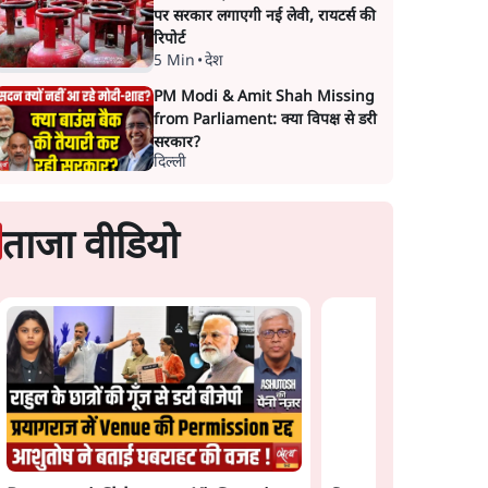
पर सरकार लगाएगी नई लेवी, रायटर्स की
रिपोर्ट
5 Min
•
देश
PM Modi & Amit Shah Missing
from Parliament: क्या विपक्ष से डरी
सरकार?
दिल्ली
ताजा वीडियो
s
मेटा के सरेंडर के बाद भारत
राम मंदिर में चढ़ावे को 
दोपहर 2
में केजरीवाल का इंस्टा हैंडल
विवाद: SP के मनोज या
बैनः AAP का आरोप
BJP और RSS पर निशा
साधा | CM योगी को क