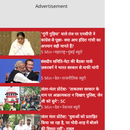
Advertisement
'गूंगी गुड़िया' वाले तंज पर एनसीपी ने
कांग्रेस से पूछा- क्या आप इंदिरा गांधी का
अपमान सही मानते हैं?
5 Min
•
महाराष्ट्र
•
मुंबई ब्यूरो
संसदीय समिति-मेटा की बैठकः मार्क
3 दवाएँ
देश में एमपॉक्स का पहला
पड़ोसी पाकिस्तान में पहु
ज़करबर्ग ने भारत सरकार से माफी मांगी
िंताएँ
केस आया; केंद्र बोला- लोगों
Mpox वायरस, जानें क
5 Min
•
देश
•
राजनीतिक ब्यूरो
को ख़तरा नहीं
घातक
जंतर-मंतर प्रोटेस्ट- 'ताकतवर सरकार के
नाम पर आक्रामकता न दिखाए पुलिस, जेन
जी को सुने': SC
5 Min
•
देश
•
नेशनल ब्यूरो
जंतर मंतर प्रोटेस्ट: 'युवाओं को प्रताड़ित
किया जा रहा है, पर मोदी-शाह में बोलने
की हिम्मत नहीं'- राहुल