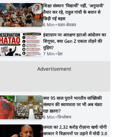
शिक्षा संस्थान ‘विद्यार्थी’ नहीं, ‘अनुयायी’
तैयार कर रहे, राहुल गांधी के बयान से
छिड़ी नई बहस
6 Min
•
वक़्त-बेवक़्त
इंस्टाग्राम पर आरक्षण हटाओ आंदोलन का
शिगूफा, क्या Gen Z एकता तोड़ने की
मुहिम?
7 Min
•
देश
Advertisement
क्या 95 साल पुराने भारतीय सांख्यिकी
संस्थान की स्वायत्तता पर भी अब मंडरा
रहा ख़तरा?
8 Min
•
विश्लेषण
जनता का 2.32 करोड़ रोज़ाना खर्चः योगी
सरकार ने विज्ञापनों पर उड़ाने में मोदी 3.0