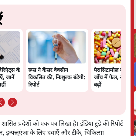
ं
ेरिएंट्स के
रूस ने कैंसर वैक्सीन
पैरासिटामोल सहित 5
ँ, जानें
विकसित की, निःशुल्क बंटेगी:
जाँच में फेल, सुरक्षा च
हीं
रिपोर्ट
बढ़ीं
र शासित प्रदेशों को एक पत्र लिखा है। इंडिया टुडे की रिपोर्ट
तर, इन्फ्लूएंजा के लिए दवाएँ और टीके, चिकित्सा