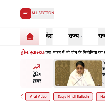
ALL SECTION
देश
राज्य
रा
होम
स्वास्थ्य
क्या भारत में भी चीन के निमोनिया का ख़
/
/
ेन अल्फा संवादः दिपके ने
'
70-80 साल के बुजुर्ग से जेन जी
क
ट्रेंडिंग
या मिलेगा
क
ख़बर
n
.
देश
5
Viral Video
Satya Hindi Bulletin
Na