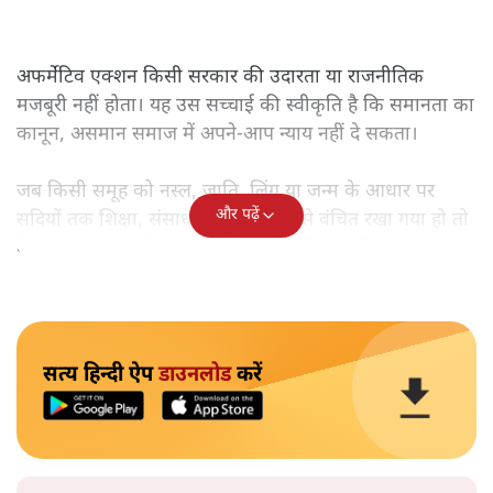
अफर्मेटिव एक्शन किसी सरकार की उदारता या राजनीतिक
मजबूरी नहीं होता। यह उस सच्चाई की स्वीकृति है कि समानता का
कानून, असमान समाज में अपने-आप न्याय नहीं दे सकता।
जब किसी समूह को नस्ल, जाति, लिंग या जन्म के आधार पर
और पढ़ें
सदियों तक शिक्षा, संसाधनों और सम्मान से वंचित रखा गया हो तो
केवल ‘सब बराबर हैं’ कह देने से स्थिति नहीं बदलती।
सत्य हिन्दी ऐप
डाउनलोड
करें