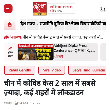
देश
राज्य
राजनीति
दुनिया
विश्लेषण
विचार
वीडियो
वक़्त
होम
/
स्वास्थ्य
/
चीन में कोविड केस 2 साल में सबसे ज़्यादा, कई शहरों में
लॉकडाउन
ess
झारखंड में छात्र नेताओं और
ा 'Kya
सरकार की बातचीत बेनतीजा,
ट्रेंडिंग
न, चुनाव
आंदोलन जारी
5 Min
.
देश
ख़बर
Rahul Gandhi
Viral Video
Satya Hindi Bulletin
चीन में कोविड केस 2 साल में सबसे
ज़्यादा, कई शहरों में लॉकडाउन
स्वास्थ्य
|
14 MAR, 2022