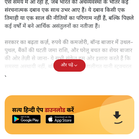
ऐसे समय में आ रहा है, जब भारत की अर्थव्यवस्था के भीतर कई
संरचनात्मक दबाव एक साथ उभर आए हैं। ये दबाव किसी एक
तिमाही या एक साल की नीतियों का परिणाम नहीं हैं, बल्कि पिछले
कई वर्षों में बने आर्थिक असंतुलनों का नतीजा हैं।
सरकार का बढ़ता कर्ज़, रुपये की कमजोरी, बॉन्ड बाजार में उथल–
पुथल, बैंकों की घटती जमा राशि, और घरेलू बचत का शेयर बाजार
की ओर तेज़ी से जाना- ये सभी संकेत इस ओर इशारा करते हैं कि
और पढ़ें
समस्या अस्थायी नहीं, बल्कि गहरी और प्रणालीगत यानी स्ट्रक्चरल
है।
सत्य हिन्दी ऐप
डाउनलोड
करें