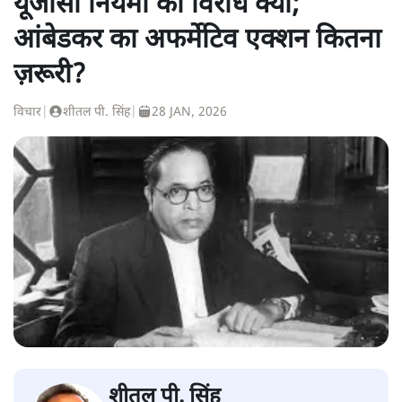
यूजीसी नियमों का विरोध क्यों;
आंबेडकर का अफर्मेटिव एक्शन कितना
ज़रूरी?
विचार
|
शीतल पी. सिंह
|
28 JAN, 2026
शीतल पी. सिंह