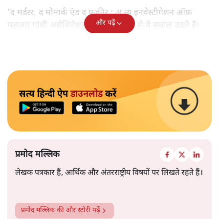
'द मर्डरर, द मोनार्क एंड द फ़कीर : अ न्यू इनवेस्टीगेशन ऑफ़
और पढ़ें
महात्मा गांधी असेशिनेशन' नामक किताब से ये सवाल उठते हैं।
सत्य हिन्दी ऐप
डाउनलोड
करें
प्रमोद मल्लिक
लेखक पत्रकार हैं, आर्थिक और अंतरराष्ट्रीय विषयों पर लिखते रहते हैं।
प्रमोद मल्लिक
की और स्टोरी पढ़ें