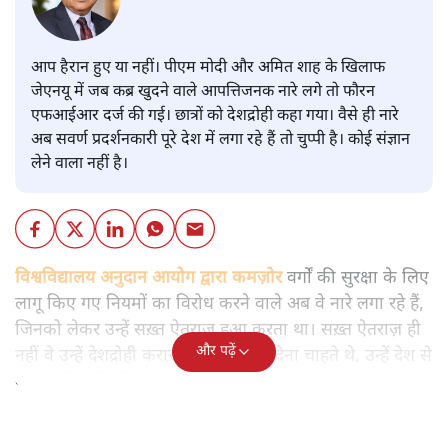
आप हैरान हुए या नहीं। पीएम मोदी और अमित शाह के खिलाफ
जेएनयू में जब कब्र खुदने वाले आपत्तिजनक नारे लगे तो फौरन
एफआईआर दर्ज की गई। छात्रों को देशद्रोही कहा गया। वैसे ही नारे
अब सवर्ण प्रदर्शनकारी पूरे देश में लगा रहे हैं तो चुप्पी है। कोई संज्ञान
लेने वाला नहीं है।
विश्वविद्यालय अनुदान आयोग द्वारा कमज़ोर
वर्गों की सुरक्षा के लिए
लागू किए गए नियमों का विरोध करने वाले अब वे नारे लगा रहे हैं,
जिनको लेकर उन्हें सख़्त ऐतराज़ हुआ करता था। सख़्त ऐतराज़ ही
और पढ़ें
नहीं वे उन्हें देशद्रोही करार देकर जेल भेज देना चाहते थे, उन्हें देश से
बाहर चले जाने को कह रहे थे।