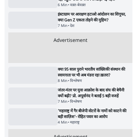
गैस भंडार बढ़ाने के लिए क्या उपभोक्ताओं पर सरकार
लगाएगी नई लेवी, रायटर्स की रिपोर्ट
5 Min
•
देश
Advertisement
PM Modi & Amit Shah Missing from
Parliament: क्या विपक्ष से डरी सरकार?
दिल्ली
शेख हसीना: '2024 में छात्र आंदोलन नहीं,
सुनियोजित तख्तापलट था; मैं अपने लोगों के पास
जरूर लौटूंगी'
5 Min
•
दुनिया
ताजा वीडियो