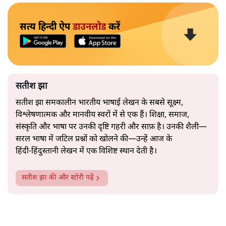
नेता की सहजता से पिरोया गया।
2019 के बही‑खाता वाले प्रतीकवाद से वे बहुत आगे आ चुकी हैं।
अब वे नार्थ ब्लॉक के हर गलियारे को जानने वाली वित्त मंत्री की
और पढ़ें
तरह बोलती हैं। लेकिन इस आत्मविश्वास के नीचे जो सामग्री है, वह
उतनी ही अनुमानित और दोहराव भरी।
सत्य हिन्दी ऐप
डाउनलोड
करें
सतीश झा
सतीश झा समकालीन भारतीय भाषाई लेखन के सबसे सूक्ष्म,
विश्लेषणात्मक और मानवीय स्वरों में से एक हैं। शिक्षा, समाज,