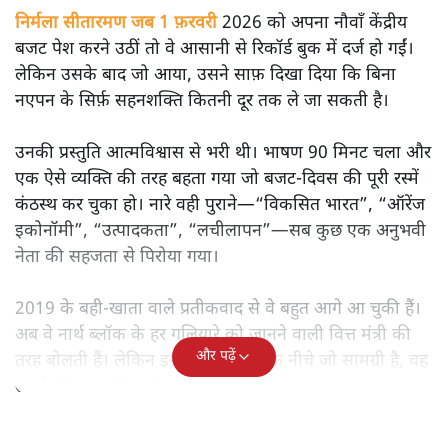
मोदी सरकार का बजट 2026 बड़े बदलाव का वादा करता दिखता है,
लेकिन क्या वह देहलीज़ पार कर पाया? नीतिगत झिझक, अधूरे सुधार
और ठहरे फैसलों के बीच बजट की आलोचनात्मक समीक्षा पढ़िए।
निर्मला सीतारमण जब 1 फ़रवरी
2026 को अपना नौवाँ केंद्रीय
बजट पेश करने उठीं तो वे आसानी से रिकॉर्ड बुक में दर्ज हो गईं।
लेकिन उसके बाद जो आया, उसने साफ़ दिखा दिया कि बिना
नएपन के सिर्फ़ सहनशक्ति कितनी दूर तक ले जा सकती है।
उनकी प्रस्तुति आत्मविश्वास से भरी थी। भाषण 90 मिनट चला और
एक ऐसे व्यक्ति की तरह बहता गया जो बजट‑दिवस की पूरी रस्में
कंठस्थ कर चुका हो। नारे वही पुराने—“विकसित भारत”, “ऑरेंज
इकोनॉमी”, “उत्पादकता”, “लचीलापन”—सब कुछ एक अनुभवी