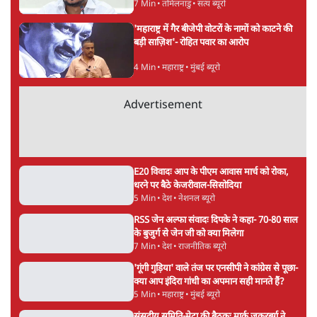
सत्य हिन्दी ऐप
डाउनलोड
करें
वंदिता मिश्रा
वंदिता मिश्रा
की और स्टोरी पढ़ें
अगली खबर लोड हो रही है...
ताजा खबरें
राहुल गांधी के 'छात्रों की गूंज' कार्यक्रम की मंज़ूरी
प्रयागराज में रद्द, कांग्रेस बोली- 'हर हाल में होगा'
2 Min
•
देश