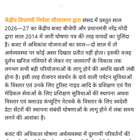
अनन्त मित्तल
यह बजट नीतिगत नतीजों से ज़्यादा घोषणाओं पर टिका क्यों दिखता
है? आंकड़ों, ज़मीनी हकीकत और वादों के बीच घोषणा-प्रधान बजट
की आलोचनात्मक पड़ताल।