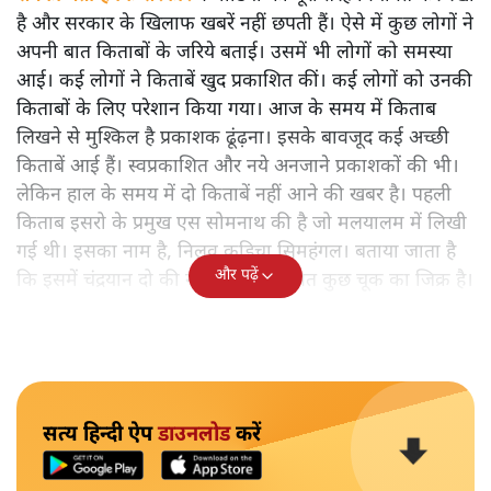
है और सरकार के खिलाफ खबरें नहीं छपती हैं। ऐसे में कुछ लोगों ने
अपनी बात किताबों के जरिये बताई। उसमें भी लोगों को समस्या
आई। कई लोगों ने किताबें खुद प्रकाशित कीं। कई लोगों को उनकी
किताबों के लिए परेशान किया गया। आज के समय में किताब
लिखने से मुश्किल है प्रकाशक ढूंढ़ना। इसके बावजूद कई अच्छी
किताबें आई हैं। स्वप्रकाशित और नये अनजाने प्रकाशकों की भी।
लेकिन हाल के समय में दो किताबें नहीं आने की खबर है। पहली
किताब इसरो के प्रमुख एस सोमनाथ की है जो मलयालम में लिखी
गई थी। इसका नाम है, निलवु कुडिचा सिमहंगल। बताया जाता है
और पढ़ें
कि इसमें चंद्रयान दो की नाकामी से संबंधित कुछ चूक का जिक्र है।
सत्य हिन्दी ऐप
डाउनलोड
करें