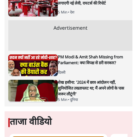
वंदिता मिश्रा
क्या असम का ‘मियां मॉडल’ नाज़ी जर्मनी की नीतियों की याद दिलाता
है? नागरिकता, पहचान और दमन की राजनीति के बीच न्यायपालिका
की चुप्पी क्यों खटकती है- एक जरूरी सवाल।
वर्तमान भारत नाज़ी जर्मनी की
ओर बढ़ता दिख रहा है, यदि किसी
को मेरी बात पर शक है तो उसे दोबारा सोचना चाहिए। असम के
मुख्यमंत्री हिमंता बिस्वा सरमा एक संवैधानिक पद पर होने के
बावजूद अल्पसंख्यक समुदाय के ख़िलाफ़ जिस तरह ज़हर उगल रहे
हैं वह अब ‘संवैधानिक सहिष्णुता’ के दायरे से बाहर हो चुका है।
डिगबोई में एक कार्यक्रम के दौरान उन्होंने कहा कि मुसलमानों को
परेशान करो जिससे वो भाग जाएँ। उन्होंने कहा कि "मियां
मुसलमानों को किसी भी तरीक़े से परेशान करो। अगर वे परेशानी
का सामना करेंगे, तो वे असम से चले जाएंगे। अगर मैं मियां को