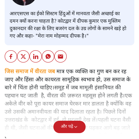
आरएसएस का ईको सिस्टम हिंदुओं में मानवता जैसी अच्छाई का
दमन क्यों करना चाहता है? कोटद्वार में दीपक कुमार एक मुस्लिम
दुकानदार की रक्षा के लिए बजरंग दल के उग्र लोगों के सामने खड़े हो
गए और कहा- "मेरा नाम मोहम्मद दीपक है।"
जिस समाज में वीरता जब
मात्र एक व्यक्ति का गुण बन कर रह
जाए और हिंसा और कायरता सामूहिक स्वभाव हो, उस समाज के
बारे में चिंता होनी चाहिए।समूह में जब मामूली इंसानियत की
पहचान घट जाती है, वीरता की ज़रूरत महसूस होने लगती है।एक
अकेले वीर को पूरा कायर समाज घेरकर मार डालता है क्योंकि वह
उसे उसकी अमानवीयता की याद दिलाता रहता है। पिछले दिनों
उत्तराखंड के कोटद्वार में हुई दो घटनाएँ देख लें।पहली घटना वैसी
और पढ़ें
ही थी, जैसी घटनाओं की खबर हम रोज़ाना पढ़कर आगे बढ़ जाते
हैं।भारत के तक़रीबन हर हिस्से से ऐसी खबर आती ही रहती है।