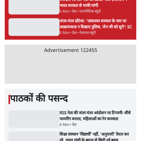
मेटा के सरेंडर के बाद भारत में केजरीवाल का इंस्टा
हैंडल बैनः AAP का आरोप
3 Min
•
देश
राम मंदिर में चढ़ावे को लेकर विवाद: SP के मनोज
यादव ने BJP और RSS पर निशाना साधा | CM
योगी को क्लीन चिट मिली
विश्लेषण
Advertisement
जनता का 2.32 करोड़ रोज़ाना खर्चः योगी सरकार ने
विज्ञापनों पर उड़ाने में मोदी 3.0 को भी पीछे छोड़ा
7 Min
•
उत्तर प्रदेश
शेख हसीना की प्रेस कॉन्फ्रेंस में शामिल हुए क्रिकेटर
शाकिब अल हसन के घर पर पेट्रोल बम से हमला
5 Min
•
दुनिया