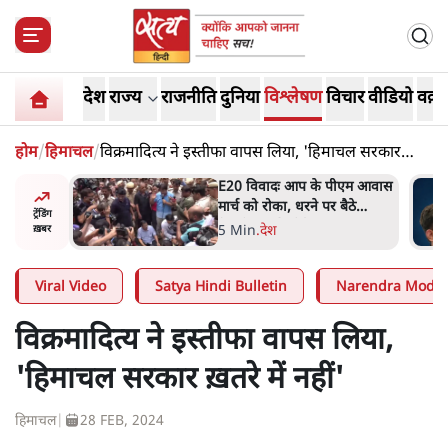
देश
राज्य
राजनीति
दुनिया
विश्लेषण
विचार
वीडियो
वक़्त
होम
/
हिमाचल
/
विक्रमादित्य ने इस्तीफा वापस लिया, 'हिमाचल सरकार
ख़तरे में नहीं'
वोटरों के
E20 विवादः आप के पीएम आवास
 साज़िश'-
मार्च को रोका, धरने पर बैठे
ट्रेंडिंग
केजरीवाल-सिसोदिया
5 Min
.
देश
ख़बर
Viral Video
Satya Hindi Bulletin
Narendra Modi
विक्रमादित्य ने इस्तीफा वापस लिया,
'हिमाचल सरकार ख़तरे में नहीं'
हिमाचल
|
28 FEB, 2024