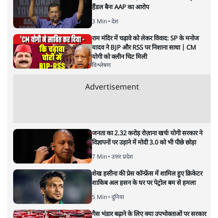
लेखक वरिष्ठ पत्रकार हैं एवं 'अमेरिकी इतिहास की रूपरेखा' पुस्तक के
अनुवादक हैं।
अनन्त मित्तल
की और स्टोरी पढ़ें
‘मियां मॉडल’ नाज़ी जर्मनी की नीतियों
की याद दिलाता है? न्यायपालिका चुप
क्यों
विमर्श
|
वंदिता मिश्रा
|
1 FEB, 2026