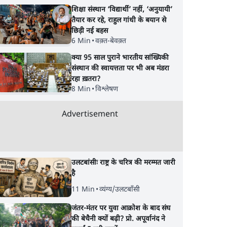
शिक्षा संस्थान ‘विद्यार्थी’ नहीं, ‘अनुयायी’
तैयार कर रहे, राहुल गांधी के बयान से
छिड़ी नई बहस
6 Min
•
वक़्त-बेवक़्त
क्या 95 साल पुराने भारतीय सांख्यिकी
संस्थान की स्वायत्तता पर भी अब मंडरा
रहा ख़तरा?
8 Min
•
विश्लेषण
Advertisement
उलटबांसीः राष्ट्र के चरित्र की मरम्मत जारी
है
11 Min
•
व्यंग्य/उलटबाँसी
जंतर-मंतर पर युवा आक्रोश के बाद संघ
की बेचैनी क्यों बढ़ी? प्रो. अपूर्वानंद ने