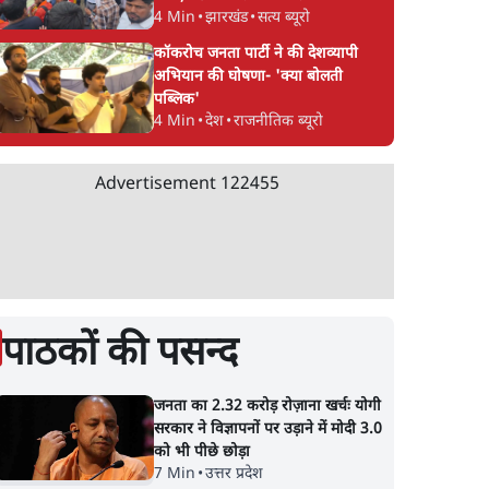
4 Min
•
झारखंड
•
सत्य ब्यूरो
कॉकरोच जनता पार्टी ने की देशव्यापी
अभियान की घोषणा- 'क्या बोलती
पब्लिक'
4 Min
•
देश
•
राजनीतिक ब्यूरो
Advertisement
122455
पाठकों की पसन्द
जनता का 2.32 करोड़ रोज़ाना खर्चः योगी
सरकार ने विज्ञापनों पर उड़ाने में मोदी 3.0
को भी पीछे छोड़ा
7 Min
•
उत्तर प्रदेश