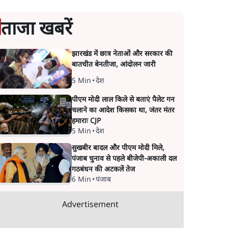
ताजा खबरें
झारखंड में छात्र नेताओं और सरकार की
बातचीत बेनतीजा, आंदोलन जारी
5 Min
•
देश
पीएम मोदी लाल किले से बताएं पैलेट गन
चलाने का आदेश किसका था, जंतर मंतर
हमाराः CJP
5 Min
•
देश
सुखबीर बादल और पीएम मोदी मिले,
पंजाब चुनाव से पहले बीजेपी-अकाली दल
गठबंधन की अटकलें तेज
6 Min
•
पंजाब
Advertisement