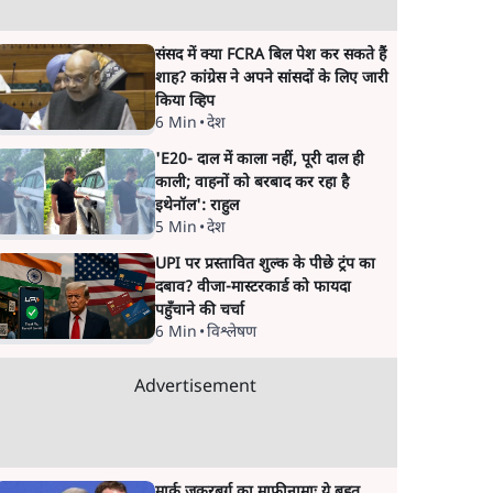
संसद में क्या FCRA बिल पेश कर सकते हैं
शाह? कांग्रेस ने अपने सांसदों के लिए जारी
किया व्हिप
6 Min
•
देश
'E20- दाल में काला नहीं, पूरी दाल ही
काली; वाहनों को बरबाद कर रहा है
इथेनॉल': राहुल
5 Min
•
देश
UPI पर प्रस्तावित शुल्क के पीछे ट्रंप का
दबाव? वीजा-मास्टरकार्ड को फायदा
पहुँचाने की चर्चा
6 Min
•
विश्लेषण
Advertisement
मार्क ज़करबर्ग का माफीनामाः ये बहुत