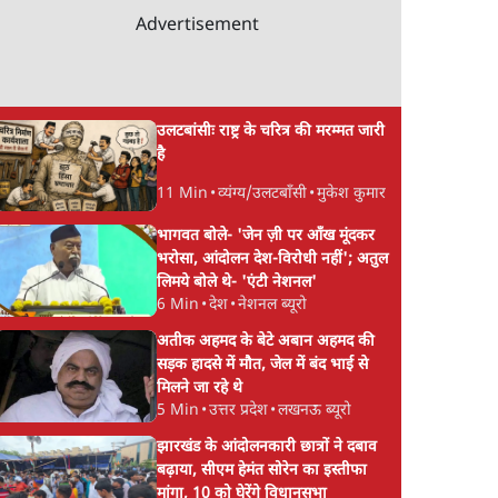
Advertisement
उलटबांसीः राष्ट्र के चरित्र की मरम्मत जारी
है
11 Min
•
व्यंग्य/उलटबाँसी
•
मुकेश कुमार
भागवत बोले- 'जेन ज़ी पर आँख मूंदकर
भरोसा, आंदोलन देश-विरोधी नहीं'; अतुल
लिमये बोले थे- 'एंटी नेशनल'
6 Min
•
देश
•
नेशनल ब्यूरो
अतीक अहमद के बेटे अबान अहमद की
सड़क हादसे में मौत, जेल में बंद भाई से
मिलने जा रहे थे
5 Min
•
उत्तर प्रदेश
•
लखनऊ ब्यूरो
झारखंड के आंदोलनकारी छात्रों ने दबाव
बढ़ाया, सीएम हेमंत सोरेन का इस्तीफा
मांगा, 10 को घेरेंगे विधानसभा