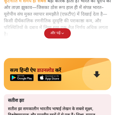
कूटनीति में समय ही सबसे
बड़ा कारक होता है। भारत का यूरोप की
ओर ताज़ा झुकाव—जिसका ठोस रूप हाल ही में संपन्न भारत–
यूरोपीय संघ मुक्त व्यापार समझौते (एफ़टीए) में दिखाई देता है—
किसी दीर्घकालिक रणनीतिक दूरदृष्टि की पराकाष्ठा कम, और
परिस्थितियों के दबाव में लिया गया एक तेज़ निर्णय अधिक लगता
और पढ़ें
है।
सत्य हिन्दी ऐप
डाउनलोड
करें
सतीश झा
सतीश झा समकालीन भारतीय भाषाई लेखन के सबसे सूक्ष्म,