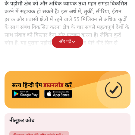
के पड़ोसी क्षेत्र को और अधिक व्यापक तथा गहन समझ विकसित
करने में सहायक हो सकते हैं। इस अर्थ में, तुर्की, सीरिया, ईरान,
इराक और प्रवासी क्षेत्रों में रहने वाले 55 मिलियन से अधिक कुर्दों
के साथ संबंध विकसित करना क्षेत्र के चार सबसे महत्वपूर्ण देशों के
साथ संवाद को विस्तार देना और मजबूत करना है। लेकिन कुर्द
और पढ़ें
कौन हैं, यह पुराना पड़ोसी जिसे भारत आज धीरे-धीरे फिर से
पहचान रहा है?
सत्य हिन्दी ऐप
डाउनलोड
करें
नीलूफ़र कोच