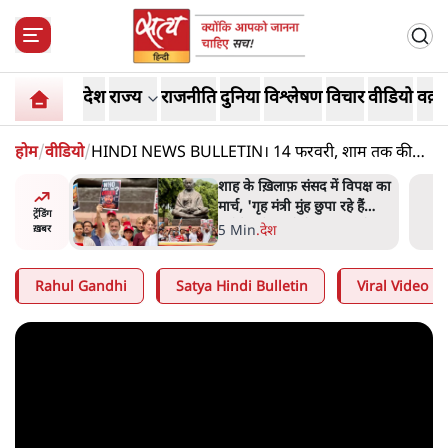
देश
राज्य
राजनीति
दुनिया
विश्लेषण
विचार
वीडियो
वक़्त
होम
/
वीडियो
/
HINDI NEWS BULLETIN। 14 फरवरी, शाम तक की
ख़बरें
 विपक्ष का
जनता का 2.32 करोड़ रोज़ाना
हे हैं
खर्चः योगी सरकार ने विज्ञापनों पर
ट्रेंडिंग
गार हैं'
उड़ाने में मोदी 3.0 को भी पीछे
7 Min
.
उत्तर प्रदेश
ख़बर
छोड़ा
Rahul Gandhi
Satya Hindi Bulletin
Viral Video