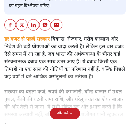
का गहन विश्लेषण पढ़िए।
हर बजट से पहले सरकार
विकास, रोजगार, गरीब कल्याण और
निवेश की बड़ी घोषणाओं का वादा करती है। लेकिन इस बार बजट
ऐसे समय में आ रहा है, जब भारत की अर्थव्यवस्था के भीतर कई
संरचनात्मक दबाव एक साथ उभर आए हैं। ये दबाव किसी एक
तिमाही या एक साल की नीतियों का परिणाम नहीं हैं, बल्कि पिछले
कई वर्षों में बने आर्थिक असंतुलनों का नतीजा हैं।
सरकार का बढ़ता कर्ज़, रुपये की कमजोरी, बॉन्ड बाजार में उथल–
पुथल, बैंकों की घटती जमा राशि, और घरेलू बचत का शेयर बाजार
की ओर तेज़ी से जाना- ये सभी संकेत इस ओर इशारा करते हैं कि
और पढ़ें
समस्या अस्थायी नहीं, बल्कि गहरी और प्रणालीगत यानी स्ट्रक्चरल
है।