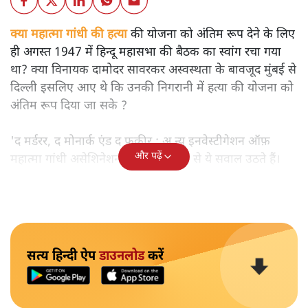
क्या महात्मा गांधी की हत्या
की योजना को अंतिम रूप देने के लिए
ही अगस्त 1947 में हिन्दू महासभा की बैठक का स्वांग रचा गया
था? क्या विनायक दामोदर सावरकर अस्वस्थता के बावजूद मुंबई से
दिल्ली इसलिए आए थे कि उनकी निगरानी में हत्या की योजना को
अंतिम रूप दिया जा सके ?
'द मर्डरर, द मोनार्क एंड द फ़कीर : अ न्यू इनवेस्टीगेशन ऑफ़
और पढ़ें
महात्मा गांधी असेशिनेशन' नामक किताब से ये सवाल उठते हैं।
सत्य हिन्दी ऐप
डाउनलोड
करें