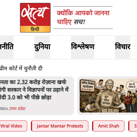
जनीति
दुनिया
विश्लेषण
विचार
ीम कोर्ट में चुनौती दी
लटबांसीः राष्ट्र के चरित्र की मरम्मत
ारी है
1 Min
.
व्यंग्य/उलटबाँसी
Viral Video
Jantar Mantar Protests
Amit Shah
S