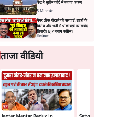
केंद्र ने सुप्रीम कोर्ट में बताया कारण
5 Min
•
देश
पेपर लीक घोटाले की सच्चाई: छात्रों के
विरोध और भर्ती में धोखाधड़ी पर राजेंद्र
तिवारी। BJP बनाम कांग्रेस।
विश्लेषण
ताजा वीडियो
Jantar Mantar Redux in
Satya Hindi News
s
BJP और मोदी ‘गॉडफादर’
महुआ मोइत्रा से SC ने 