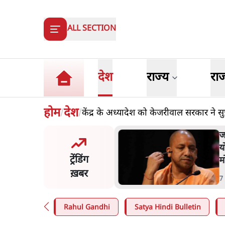
ALL SECTION
देश
राज्य
रा
होम
देश
केंद्र के अध्यादेश को केजरीवाल सरकार ने सुप्र
/
/
का 2.32 करोड़ रोज़ाना खर्चः
उ
सरकार ने विज्ञापनों पर उड़ाने में
ज
ट्रेंडिंग
3.0 को भी पीछे छोड़ा
ख़बर
n
.
उत्तर प्रदेश
1
Rahul Gandhi
Satya Hindi Bulletin