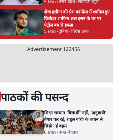
5 Min
•
उत्तर प्रदेश
•
लखनऊ ब्यूरो
शेख हसीना की प्रेस कॉन्फ्रेंस में शामिल हुए
क्रिकेटर शाकिब अल हसन के घर पर
पेट्रोल बम से हमला
5 Min
•
दुनिया
•
विदेश डेस्क
Advertisement
122455
पाठकों की पसन्द
शिक्षा संस्थान ‘विद्यार्थी’ नहीं, ‘अनुयायी’
तैयार कर रहे, राहुल गांधी के बयान से
छिड़ी नई बहस
6 Min
•
वक़्त-बेवक़्त