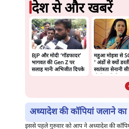
देश से और खबरें
BJP और मोदी ‘गॉडफादर’
महुआ मोइत्रा से S
भागवत की Gen Z पर
' अंडों से क्यों डरती
सलाह मानेंः अभिजीत दिपके
स्वतंत्रता सेनानी स
गोली खाते थे'
अध्यादेश की कॉपियां जलाने का का
इससे पहले गुरुवार को आप ने अध्यादेश की कॉ