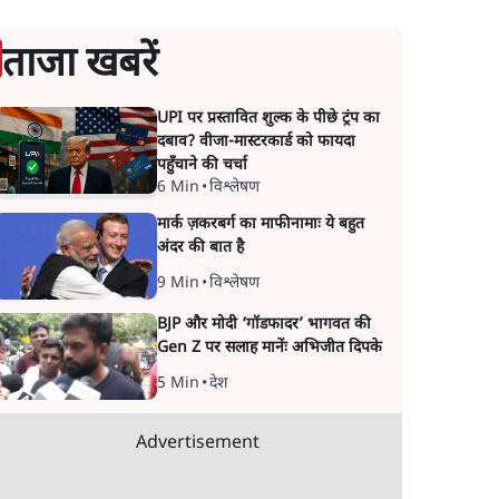
ताजा खबरें
UPI पर प्रस्तावित शुल्क के पीछे ट्रंप का
दबाव? वीजा-मास्टरकार्ड को फायदा
पहुँचाने की चर्चा
6 Min
•
विश्लेषण
मार्क ज़करबर्ग का माफीनामाः ये बहुत
अंदर की बात है
9 Min
•
विश्लेषण
BJP और मोदी ‘गॉडफादर’ भागवत की
Gen Z पर सलाह मानेंः अभिजीत दिपके
5 Min
•
देश
Advertisement