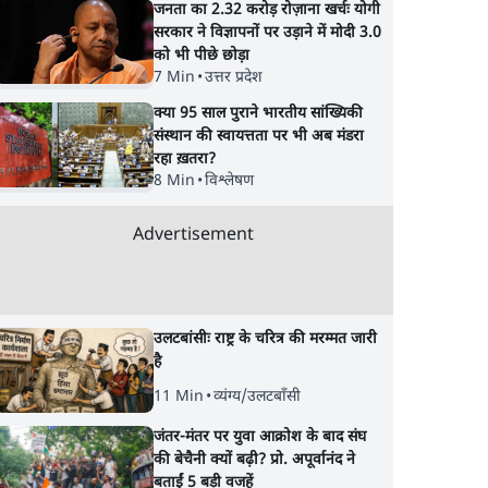
जनता का 2.32 करोड़ रोज़ाना खर्चः योगी
सरकार ने विज्ञापनों पर उड़ाने में मोदी 3.0
को भी पीछे छोड़ा
7 Min
•
उत्तर प्रदेश
क्या 95 साल पुराने भारतीय सांख्यिकी
संस्थान की स्वायत्तता पर भी अब मंडरा
रहा ख़तरा?
8 Min
•
विश्लेषण
Advertisement
उलटबांसीः राष्ट्र के चरित्र की मरम्मत जारी
है
11 Min
•
व्यंग्य/उलटबाँसी
जंतर-मंतर पर युवा आक्रोश के बाद संघ
की बेचैनी क्यों बढ़ी? प्रो. अपूर्वानंद ने
बताईं 5 बड़ी वजहें