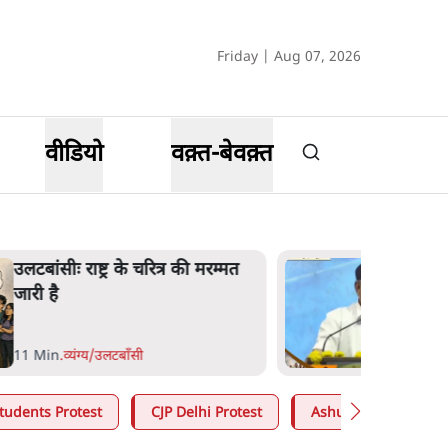
Friday | Aug 07, 2026
वीडियो
वक़्त-बेवक़्त
भागवत बोले- 'जेन ज़ी पर आँख
मूंदकर भरोसा, आंदोलन देश-विरोधी
नहीं'; अतुल लिमये बोले थे- 'एंटी
नेशनल'
6 Min
.
देश
tudents Protest
CJP Delhi Protest
Ashutosh Ki Baat