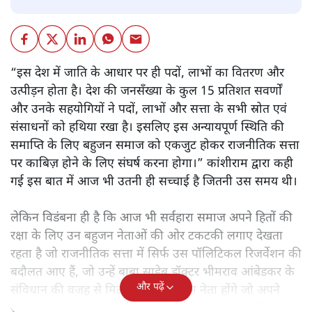
“इस देश में जाति के आधार पर ही पदों, लाभों का वितरण और
उत्पीड़न होता है। देश की जनसँख्या के कुल 15 प्रतिशत सवर्णों
और उनके सहयोगियों ने पदों, लाभों और सत्ता के सभी स्रोत एवं
संसाधनों को हथिया रखा है। इसलिए इस अन्यायपूर्ण स्थिति की
समाप्ति के लिए बहुजन समाज को एकजुट होकर राजनीतिक सत्ता
पर काबिज़ होने के लिए संघर्ष करना होगा।” कांशीराम द्वारा कही
गई इस बात में आज भी उतनी ही सच्चाई है जितनी उस समय थी।
लेकिन विडंबना ही है कि आज भी सर्वहारा समाज अपने हितों की
रक्षा के लिए उन बहुजन नेताओं की ओर टकटकी लगाए देखता
रहता है जो राजनीतिक सत्ता में सिर्फ उस पॉलिटिकल रिजर्वेशन की
बदौलत आए हैं, जो उन्हें बाबा साहेब डॉक्टर भीमराव आंबेडकर के
और पढ़ें
संविधान की वजह से मिला। ऐसे बहुत कम नेता होंगे जो अपने
समाज के मुद्दों को विधानसभाओं में और संसद में उठाते हैं।