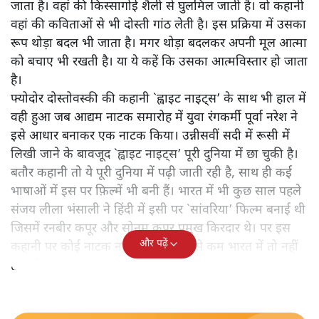
जाता है। वहां की किस्सागोई शैली से घुलमिल जाती है। वो कहानी
वहां की कविताओं से भी दोस्ती गांठ लेती है। इस प्रक्रिया में उसका
रूप थोड़ा बदल भी जाता है। मगर थोड़ा बदलकर अपनी मूल आत्मा
को बचाए भी रखती है। या ये कहें कि उसका आत्मविस्तार हो जाता
है।
फ्योदोर दोस्तोवस्की की कहानी `ह्वाइट नाइट्स’ के साथ भी हाल में
वही हुआ जब आद्यम नाटक समारोह में युवा रंगकर्मी पूर्वा नरेश ने
इसे आधार बनाकर एक नाटक किया। उन्नीसवीं सदी में रूसी में
लिखी जाने के बावजूद `ह्वाइट नाइट्स’ पूरी दुनिया में छा चुकी है।
बतौर कहानी तो ये पूरी दुनिया में पढ़ी जाती रही है, साथ ही कई
भाषाओं में इस पर फ़िल्में भी बनी हैं। भारत में भी कुछ साल पहले
संजय लीला भंसाली ने हिंदी में इसी पर `सांवरिया’ फिल्म बनाई थी
जिसमें रनबीर कपूर और सोनम कपूर प्रमुख किरदार थे। पर इस
और पढ़ें
कहानी पर कोई नाटक नहीं हुआ है। कम से कम भारत में तो नहीं
हुआ है।