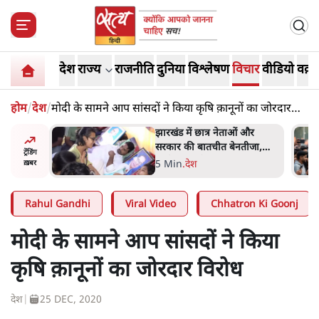
देश
राज्य
राजनीति
दुनिया
विश्लेषण
विचार
वीडियो
वक़्त
होम
/
देश
/
मोदी के सामने आप सांसदों ने किया कृषि क़ानूनों का जोरदार
विरोध
ं और
राहुल गांधी के जेन ज़ी इवेंट 'छात्रों
तीजा,
की गूंज' को शर्तों के साथ मंज़ूरी
ट्रेंडिंग
देना पड़ा
5 Min
.
देश
ख़बर
Rahul Gandhi
Viral Video
Chhatron Ki Goonj
मोदी के सामने आप सांसदों ने किया
कृषि क़ानूनों का जोरदार विरोध
देश
|
25 DEC, 2020