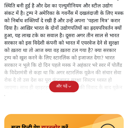
स्थिति बनी हुई है और देश का एल्युमीनियम और स्टील उद्योग
संकट में है। ट्रम्प ने अमेरिका के गवर्नेंस में दखलंदाजी के लिए मस्क
को निर्बाध शक्तियाँ दे रखी हैं और उन्हें अपना 'पहला मित्र' करार
दिया है। आख़िर भारत के दोनों उद्योगपतियों का ह्रदयपरिवर्तन क्यों
हुआ, यह लाख टके का सवाल है। दूसरा अगर तीन साल से भारत
सरकार को इस विदेशी कंपनी को भारत में एयरवेज देने से सुरक्षा
को ख़तरा था तो आज क्या वह ख़तरा टल गया है? क्या सरकार
ट्रम्प को खुश करने के लिए स्टारलिंक को इजाजत देगा? भारत
सरकार न भूले कि दो दिन पहले मस्क ने अहंकार भरे स्वर में पोलैंड
के विदेशमंत्री से कहा था कि अगर स्टारलिंक यूक्रेन की संचार सेवा
रोक दे तो उस देश का पूरा फ्रंटलाइन सुरक्षा सिस्टम ध्वस्त हो
और पढ़ें
जाएगा। साथ ही व्हाइटहाउस में ट्रम्प-जेलेंस्की विवाद के बाद यूक्रेन
की सभी इंटेलिजेंस शेयरिंग रोक दी गयी थी।