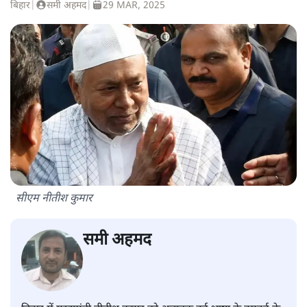
बिहार
|
समी अहमद
|
29 MAR, 2025
सीएम नीतीश कुमार
समी अहमद