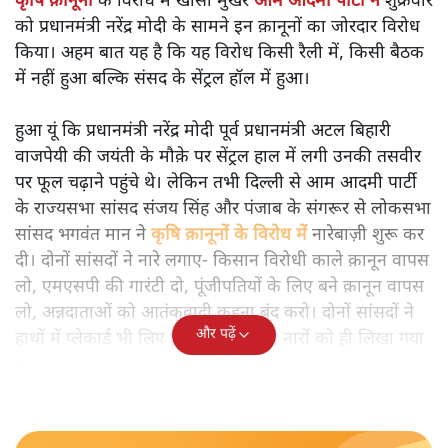
कृषि क़ानूनों
के विरोध में खासी मुखर
आम आदमी पार्टी ने
शुक्रवार
को प्रधानमंत्री नरेंद्र मोदी के सामने इन क़ानूनों का जोरदार विरोध
किया। अहम बात यह है कि यह विरोध किसी रैली में, किसी बैठक
में नहीं हुआ बल्कि संसद के सेंट्रल हॉल में हुआ।
हुआ यूं कि प्रधानमंत्री नरेंद्र मोदी पूर्व प्रधानमंत्री अटल बिहारी
वाजपेयी की जयंती के मौक़े पर सेंट्रल हाल में लगी उनकी तसवीर
पर फूल चढ़ाने पहुंचे थे। लेकिन तभी दिल्ली से आम आदमी पार्टी
के राज्यसभा सांसद संजय सिंह और पंजाब के संगरूर से लोकसभा
सांसद भगवंत मान ने
कृषि क़ानूनों के विरोध में
नारेबाज़ी शुरू कर
दी। दोनों सांसदों ने नारे लगाए- किसान विरोधी काले क़ानून वापस
लो, एमएसपी की गारंटी दो, पूंजीपतियों के लिए बने क़ानून वापस
लो, अन्नदाताओं को आतंकवादी कहना बंद करो। दोनों सांसदों ने
और पढ़ें
हाथों में प्लेकार्ड भी लिए हुए थे, जिनमें इन नारों को ही लिखा गया
था।