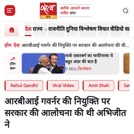
देश
राज्य
राजनीति
दुनिया
विश्लेषण
विचार
वीडियो
वक़्त
होम
/
देश
/
आरबीआई गवर्नर की नियुक्ति पर सरकार की आलोचना की थी
अभिजीत ने
र’ भागवत
मार्क ज़करबर्ग का माफीनामाः ये
ेंः
बहुत अंदर की बात है
ट्रेंडिंग
9 Min
.
विश्लेषण
ख़बर
Rahul Gandhi
Viral Video
Amit Shah
Satya
आरबीआई गवर्नर की नियुक्ति पर
सरकार की आलोचना की थी अभिजीत
ने