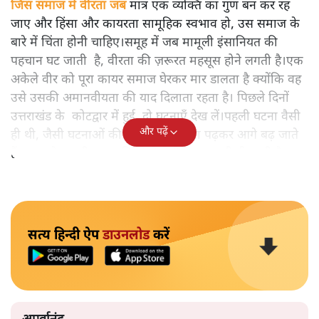
जिस समाज में वीरता जब
मात्र एक व्यक्ति का गुण बन कर रह
जाए और हिंसा और कायरता सामूहिक स्वभाव हो, उस समाज के
बारे में चिंता होनी चाहिए।समूह में जब मामूली इंसानियत की
पहचान घट जाती है, वीरता की ज़रूरत महसूस होने लगती है।एक
अकेले वीर को पूरा कायर समाज घेरकर मार डालता है क्योंकि वह
उसे उसकी अमानवीयता की याद दिलाता रहता है। पिछले दिनों
उत्तराखंड के कोटद्वार में हुई दो घटनाएँ देख लें।पहली घटना वैसी
और पढ़ें
ही थी, जैसी घटनाओं की खबर हम रोज़ाना पढ़कर आगे बढ़ जाते
हैं।भारत के तक़रीबन हर हिस्से से ऐसी खबर आती ही रहती है।
सत्य हिन्दी ऐप
डाउनलोड
करें