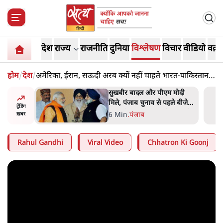
देश
राज्य
राजनीति
दुनिया
विश्लेषण
विचार
वीडियो
वक़्त
होम
/
देश
/
अमेरिका, ईरान, सऊदी अरब क्यों नहीं चाहते भारत-पाकिस्तान
युद्ध
 मोदी
राहुल गांधी ने प्रयागराज में जेन ज़ी
हले बीजेपी-
को झकझोरा- 3D संदेश- दर्द, डेटा,
ट्रेंडिंग
 अटकलें
दौलत
6 Min
.
देश
ख़बर
Rahul Gandhi
Viral Video
Chhatron Ki Goonj