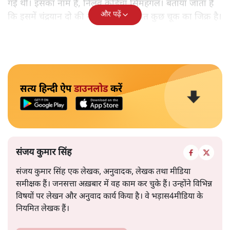
गई थी। इसका नाम है, निलवु कुडिचा सिमहंगल। बताया जाता है
और पढ़ें
कि इसमें चंद्रयान दो की नाकामी से संबंधित कुछ चूक का जिक्र है।
सत्य हिन्दी ऐप
डाउनलोड
करें
संजय कुमार सिंह
संजय कुमार सिंह एक लेखक, अनुवादक, लेखक तथा मीडिया
समीक्षक हैं। जनसत्ता अख़बार में वह काम कर चुके हैं। उन्होंने विभिन्न
विषयों पर लेखन और अनुवाद कार्य किया है। वे भड़ास4मीडिया के
नियमित लेखक हैं।