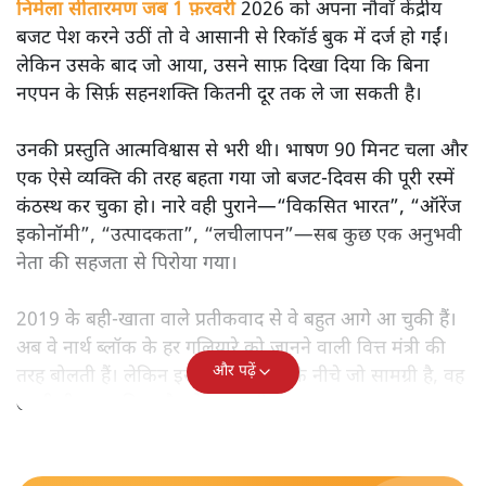
निर्मला सीतारमण जब 1 फ़रवरी
2026 को अपना नौवाँ केंद्रीय
बजट पेश करने उठीं तो वे आसानी से रिकॉर्ड बुक में दर्ज हो गईं।
लेकिन उसके बाद जो आया, उसने साफ़ दिखा दिया कि बिना
नएपन के सिर्फ़ सहनशक्ति कितनी दूर तक ले जा सकती है।
उनकी प्रस्तुति आत्मविश्वास से भरी थी। भाषण 90 मिनट चला और
एक ऐसे व्यक्ति की तरह बहता गया जो बजट‑दिवस की पूरी रस्में
कंठस्थ कर चुका हो। नारे वही पुराने—“विकसित भारत”, “ऑरेंज
इकोनॉमी”, “उत्पादकता”, “लचीलापन”—सब कुछ एक अनुभवी
नेता की सहजता से पिरोया गया।
2019 के बही‑खाता वाले प्रतीकवाद से वे बहुत आगे आ चुकी हैं।
अब वे नार्थ ब्लॉक के हर गलियारे को जानने वाली वित्त मंत्री की
और पढ़ें
तरह बोलती हैं। लेकिन इस आत्मविश्वास के नीचे जो सामग्री है, वह
उतनी ही अनुमानित और दोहराव भरी।