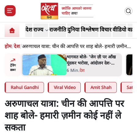
देश
राज्य
राजनीति
दुनिया
विश्लेषण
विचार
वीडियो
वक़्त
होम
/
देश
/
अरुणाचल यात्रा: चीन की आपत्ति पर शाह बोले- हमारी ज़मीन
कोई नहीं ले सकता
 पर आँख
अतीक अहमद के बेटे अबान अहमद
 देश-
की सड़क हादसे में मौत, जेल में बंद
ट्रेंडिंग
ये बोले थे-
भाई से मिलने जा रहे थे
5 Min
.
उत्तर प्रदेश
ख़बर
Rahul Gandhi
Viral Video
Amit Shah
Satya
अरुणाचल यात्रा: चीन की आपत्ति पर
शाह बोले- हमारी ज़मीन कोई नहीं ले
सकता