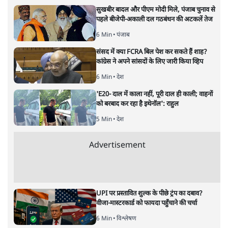
भारत–यूरोप संवाद: दूरदर्शी रणनीति या
हालात से उपजा मोड़?
विश्लेषण
|
सतीश झा
|
29 JAN, 2026
भारत ईयू मुक्त व्यापार समझौताः ईयू अध्यक्ष उर्सुला वॉन डेर लेयेन और
पीएम मोदी
सतीश झा
भारत-यूरोपीय संघ मुक्त व्यापार समझौताः क्या यूरोप की ओर भारत
का झुकाव एक लंबा रणनीतिक नज़रिया है या वैश्विक दबावों और
अमेरिकी अनिश्चितता की वजह से उठाया गया एक कदम है? वरिष्ठ