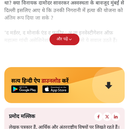
था? क्या विनायक दामोदर सावरकर अस्वस्थता के बावजूद मुंबई से
दिल्ली इसलिए आए थे कि उनकी निगरानी में हत्या की योजना को
अंतिम रूप दिया जा सके ?
'द मर्डरर, द मोनार्क एंड द फ़कीर : अ न्यू इनवेस्टीगेशन ऑफ़
और पढ़ें
महात्मा गांधी असेशिनेशन' नामक किताब से ये सवाल उठते हैं।
सत्य हिन्दी ऐप
डाउनलोड
करें
प्रमोद मल्लिक
लेखक पत्रकार हैं, आर्थिक और अंतरराष्ट्रीय विषयों पर लिखते रहते हैं।