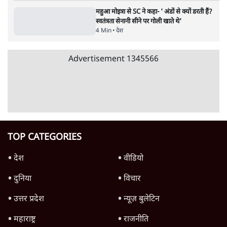
जनता का 2.32 करोड़ रोज़ाना खर्चः योगी सरकार ने
विज्ञापनों पर उड़ाने में मोदी 3.0 को भी पीछे छोड़ा
7 Min
•
उत्तर प्रदेश
शिक्षा संस्थान ‘विद्यार्थी’ नहीं, ‘अनुयायी’ तैयार कर
रहे, राहुल गांधी के बयान से छिड़ी नई बहस
6 Min
•
वक़्त-बेवक़्त
क्या 95 साल पुराने भारतीय सांख्यिकी संस्थान की
स्वायत्तता पर भी अब मंडरा रहा ख़तरा?
8 Min
•
विश्लेषण
Advertisement
उलटबांसीः राष्ट्र के चरित्र की मरम्मत जारी है
11 Min
•
व्यंग्य/उलटबाँसी
जंतर-मंतर पर युवा आक्रोश के बाद संघ की बेचैनी
क्यों बढ़ी? प्रो. अपूर्वानंद ने बताईं 5 बड़ी वजहें
7 Min
•
विश्लेषण