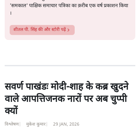
शीतल पी. सिंह
1984 से अमर उजाला, चौथी दुनिया, इंडिया टुडे, समय सूत्रधार,
स्वतंत्र भारत, दैनिक जागरण आदि में 1993 तक लगातार रिपोर्टिंग
की। इसके बाद पारिवारिक व्यवसाय में क़रीब दो दशक गुज़ारने के
बाद पत्रकारिता में पुनर्वापसी को प्रयासरत। बीच में 2010-11 में
'समकाल' पाक्षिक समाचार पत्रिका का क़रीब एक वर्ष प्रकाशन किया
।
शीतल पी. सिंह
की और स्टोरी पढ़ें