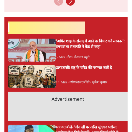
संस्कृति और भाषा पर उनकी दृष्टि गहरी और साफ़ है। उनकी शैली—
सरल भाषा में जटिल प्रश्नों को खोलने की—उन्हें आज के
हिंदी‑हिंदुस्तानी लेखन में एक विशिष्ट स्थान देती है।
सतीश झा
की और स्टोरी पढ़ें
अगली खबर लोड हो रही है...
ताजा खबरें
भारत में मेटा की 'अवैध सेंसरशिप' बढ़ी, एक्टिविस्ट
टेलीग्राम की तरफ मुड़े
8 Min
•
देश