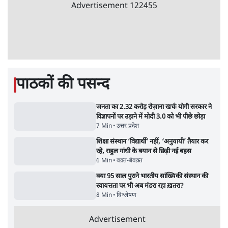
को बरबाद कर रहा है इथेनॉल': राहुल
5 Min
•
देश
Advertisement
UPI पर प्रस्तावित शुल्क के पीछे ट्रंप का दबाव?
वीजा-मास्टरकार्ड को फायदा पहुँचाने की चर्चा
6 Min
•
विश्लेषण
मार्क ज़करबर्ग का माफीनामाः ये बहुत अंदर की बात
है
9 Min
•
विश्लेषण
ताजा वीडियो