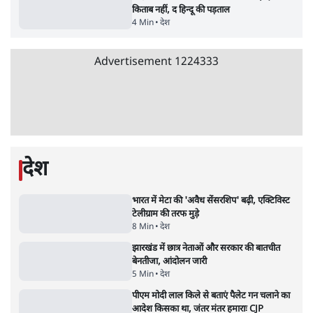
5 Min
•
देश
•
नेशनल ब्यूरो
उलटबांसीः राष्ट्र के चरित्र की मरम्मत जारी है
11 Min
•
व्यंग्य/उलटबाँसी
•
मुकेश कुमार
Advertisement
भागवत बोले- 'जेन ज़ी पर आँख मूंदकर भरोसा,
आंदोलन देश-विरोधी नहीं'; अतुल लिमये बोले थे-
'एंटी नेशनल'
6 Min
•
देश
•
नेशनल ब्यूरो
अतीक अहमद के बेटे अबान अहमद की सड़क हादसे
में मौत, जेल में बंद भाई से मिलने जा रहे थे
5 Min
•
उत्तर प्रदेश
•
लखनऊ ब्यूरो
झारखंड के आंदोलनकारी छात्रों ने दबाव बढ़ाया,
सीएम हेमंत सोरेन का इस्तीफा मांगा, 10 को घेरेंगे