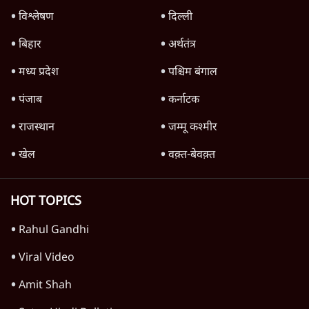
मैं अपने सारे सर्टिफिकेट दिखाने को तैयार, मोदी जी
भी अपनी डिग्री दिखाएंः दिपके
4 Min
•
देश
Advertisement
'महाराष्ट्र में गैर बीजेपी वोटरों के नामों को काटने की
बड़ी साज़िश'- रोहित पवार का आरोप
4 Min
•
महाराष्ट्र
पीएम केयर्स फंडः मार्च 2023 के बाद कोई हिसाब-
किताब नहीं, द हिन्दू की पड़ताल
4 Min
•
देश
Advertisement
1224333