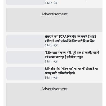
विधानसभा
4 Min
•
झारखंड
•
सत्य ब्यूरो
कॉकरोच जनता पार्टी ने की देशव्यापी अभियान की
घोषणा- 'क्या बोलती पब्लिक'
4 Min
•
देश
•
राजनीतिक ब्यूरो
UPI पर प्रस्तावित शुल्क के पीछे ट्रंप का दबाव?
वीजा-मास्टरकार्ड को फायदा पहुँचाने की चर्चा
6 Min
•
विश्लेषण
•
नेशनल ब्यूरो
Advertisement
122455
पाठकों की पसन्द