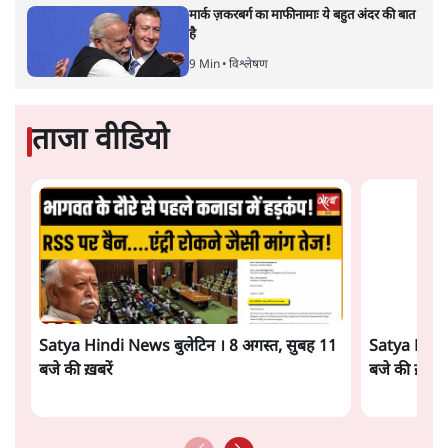
पत्रकार सतीश झा का आकलनः
कूटनीति में समय ही सबसे
बड़ा कारक होता है। भारत का यूरोप की
ओर ताज़ा झुकाव—जिसका ठोस रूप हाल ही में संपन्न भारत–
यूरोपीय संघ मुक्त व्यापार समझौते (एफ़टीए) में दिखाई देता है—
किसी दीर्घकालिक रणनीतिक दूरदृष्टि की पराकाष्ठा कम, और
परिस्थितियों के दबाव में लिया गया एक तेज़ निर्णय अधिक लगता
और पढ़ें
है।
सत्य हिन्दी ऐप
डाउनलोड
करें
सतीश झा
सतीश झा समकालीन भारतीय भाषाई लेखन के सबसे सूक्ष्म,
विश्लेषणात्मक और मानवीय स्वरों में से एक हैं। शिक्षा, समाज,