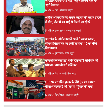
झारखंड में छात्र नेताओं और सरकार की बातचीत
बेनतीजा, आंदोलन जारी
5 Min
•
देश
पीएम मोदी लाल किले से बताएं पैलेट गन चलाने का
आदेश किसका था, जंतर मंतर हमाराः CJP
5 Min
•
देश
Advertisement
सुखबीर बादल और पीएम मोदी मिले, पंजाब चुनाव से
पहले बीजेपी-अकाली दल गठबंधन की अटकलें तेज
6 Min
•
पंजाब
संसद में क्या FCRA बिल पेश कर सकते हैं शाह?
कांग्रेस ने अपने सांसदों के लिए जारी किया व्हिप
6 Min
•
देश
'E20- दाल में काला नहीं, पूरी दाल ही काली; वाहनों