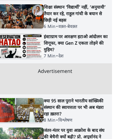
शिक्षा संस्थान ‘विद्यार्थी’ नहीं, ‘अनुयायी’
तैयार कर रहे, राहुल गांधी के बयान से
छिड़ी नई बहस
6 Min
•
वक़्त-बेवक़्त
इंस्टाग्राम पर आरक्षण हटाओ आंदोलन का
शिगूफा, क्या Gen Z एकता तोड़ने की
मुहिम?
7 Min
•
देश
Advertisement
क्या 95 साल पुराने भारतीय सांख्यिकी
संस्थान की स्वायत्तता पर भी अब मंडरा
रहा ख़तरा?
8 Min
•
विश्लेषण
जंतर-मंतर पर युवा आक्रोश के बाद संघ
की बेचैनी क्यों बढ़ी? प्रो. अपूर्वानंद ने