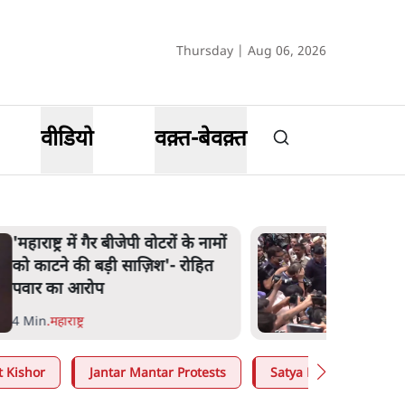
Thursday | Aug 06, 2026
वीडियो
वक़्त-बेवक़्त
E20 विवादः आप के पीएम आवास
मार्च को रोका, धरने पर बैठे
केजरीवाल-सिसोदिया
5 Min
.
देश
t Kishor
Jantar Mantar Protests
Satya Hindi
Mo