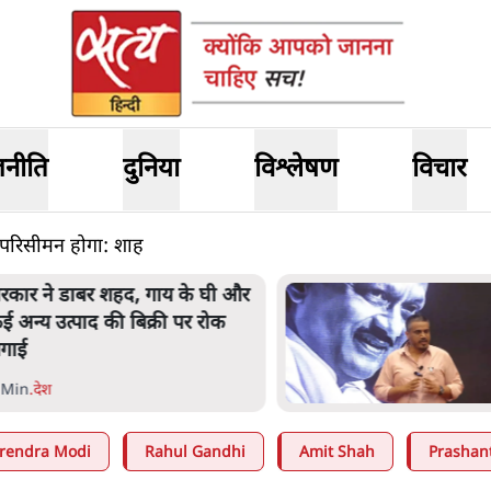
जनीति
दुनिया
विश्लेषण
विचार
 परिसीमन होगा: शाह
महाराष्ट्र में गैर बीजेपी वोटरों के नामों
ो काटने की बड़ी साज़िश'- रोहित
वार का आरोप
 Min
.
महाराष्ट्र
rendra Modi
Rahul Gandhi
Amit Shah
Prashan