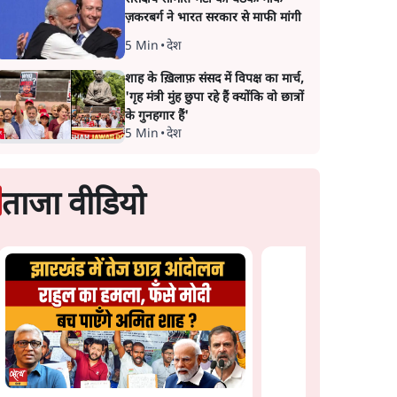
ज़करबर्ग ने भारत सरकार से माफी मांगी
5 Min
•
देश
शाह के ख़िलाफ़ संसद में विपक्ष का मार्च,
'गृह मंत्री मुंह छुपा रहे हैं क्योंकि वो छात्रों
के गुनहगार हैं'
5 Min
•
देश
ताजा वीडियो