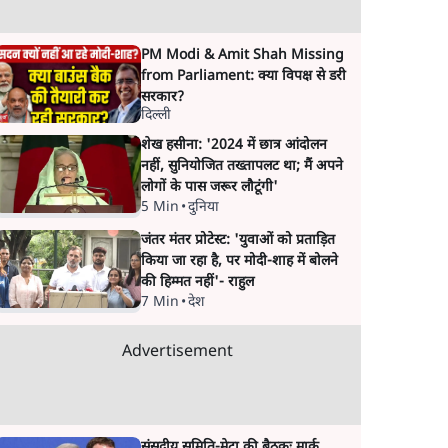
PM Modi & Amit Shah Missing
from Parliament: क्या विपक्ष से डरी
सरकार?
दिल्ली
शेख हसीना: '2024 में छात्र आंदोलन
नहीं, सुनियोजित तख्तापलट था; मैं अपने
लोगों के पास जरूर लौटूंगी'
5 Min
•
दुनिया
जंतर मंतर प्रोटेस्ट: 'युवाओं को प्रताड़ित
किया जा रहा है, पर मोदी-शाह में बोलने
की हिम्मत नहीं'- राहुल
7 Min
•
देश
Advertisement
संसदीय समिति-मेटा की बैठकः मार्क