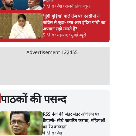
मिलेगा
7 Min
•
देश
•
राजनीतिक ब्यूरो
'गूंगी गुड़िया' वाले तंज पर एनसीपी ने
कांग्रेस से पूछा- क्या आप इंदिरा गांधी का
अपमान सही मानते हैं?
5 Min
•
महाराष्ट्र
•
मुंबई ब्यूरो
Advertisement
122455
पाठकों की पसन्द
RSS नेता की जंतर मंतर आंदोलन पर
टिप्पणी- सीधे फायरिंग कराता, महिलाओं
का रेप करवाता
4 Min
•
देश