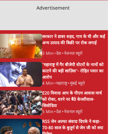
Advertisement
सरकार ने डाबर शहद, गाय के घी और कई
अन्य उत्पाद की बिक्री पर रोक लगाई
3 Min
•
देश
•
नेशनल ब्यूरो
'महाराष्ट्र में गैर बीजेपी वोटरों के नामों को
काटने की बड़ी साज़िश'- रोहित पवार का
आरोप
4 Min
•
महाराष्ट्र
•
मुंबई ब्यूरो
E20 विवादः आप के पीएम आवास मार्च
को रोका, धरने पर बैठे केजरीवाल-
सिसोदिया
5 Min
•
देश
•
नेशनल ब्यूरो
RSS जेन अल्फा संवादः दिपके ने कहा-
70-80 साल के बुजुर्ग से जेन जी को क्या