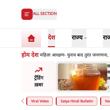
ALL SECTION
देश
राज्य
रा
होम
देश
महिला आरक्षण- चुनाव बाद तुरंत जनगणना,
/
/
र ने डाबर शहद, गाय के घी और
'
्य उत्पाद की बिक्री पर रोक
क
ट्रेंडिंग
ई
प
ख़बर
n
.
देश
4
Viral Video
Satya Hindi Bulletin
Na