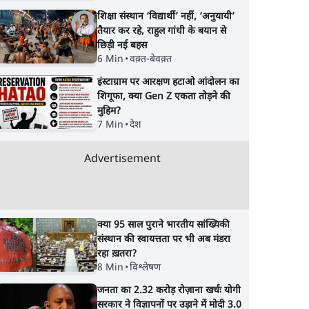
शिक्षा संस्थान ‘विद्यार्थी’ नहीं, ‘अनुयायी’
तैयार कर रहे, राहुल गांधी के बयान से
छिड़ी नई बहस
6 Min
•
वक़्त-बेवक़्त
इंस्टाग्राम पर आरक्षण हटाओ आंदोलन का
शिगूफा, क्या Gen Z एकता तोड़ने की
मुहिम?
7 Min
•
देश
Advertisement
क्या 95 साल पुराने भारतीय सांख्यिकी
संस्थान की स्वायत्तता पर भी अब मंडरा
रहा ख़तरा?
8 Min
•
विश्लेषण
जनता का 2.32 करोड़ रोज़ाना खर्चः योगी
सरकार ने विज्ञापनों पर उड़ाने में मोदी 3.0