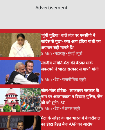
Advertisement
'गूंगी गुड़िया' वाले तंज पर एनसीपी ने
कांग्रेस से पूछा- क्या आप इंदिरा गांधी का
अपमान सही मानते हैं?
5 Min
•
महाराष्ट्र
•
मुंबई ब्यूरो
संसदीय समिति-मेटा की बैठकः मार्क
ज़करबर्ग ने भारत सरकार से माफी मांगी
5 Min
•
देश
•
राजनीतिक ब्यूरो
जंतर-मंतर प्रोटेस्ट- 'ताकतवर सरकार के
नाम पर आक्रामकता न दिखाए पुलिस, जेन
जी को सुने': SC
5 Min
•
देश
•
नेशनल ब्यूरो
मेटा के सरेंडर के बाद भारत में केजरीवाल
का इंस्टा हैंडल बैनः AAP का आरोप