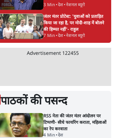
3 Min
•
देश
•
नेशनल ब्यूरो
जंतर मंतर प्रोटेस्ट: 'युवाओं को प्रताड़ित
किया जा रहा है, पर मोदी-शाह में बोलने
की हिम्मत नहीं'- राहुल
7 Min
•
देश
•
नेशनल ब्यूरो
Advertisement
122455
पाठकों की पसन्द
RSS नेता की जंतर मंतर आंदोलन पर
टिप्पणी- सीधे फायरिंग कराता, महिलाओं
का रेप करवाता
4 Min
•
देश