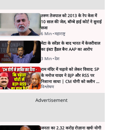
तरुण तेजपाल को 2013 के रेप केस में
10 साल की जेल, बॉम्बे हाई कोर्ट ने सुनाई
सजा
6 Min
•
महाराष्ट्र
मेटा के सरेंडर के बाद भारत में केजरीवाल
का इंस्टा हैंडल बैनः AAP का आरोप
3 Min
•
देश
राम मंदिर में चढ़ावे को लेकर विवाद: SP
के मनोज यादव ने BJP और RSS पर
निशाना साधा | CM योगी को क्लीन चिट
विश्लेषण
मिली
Advertisement
जनता का 2.32 करोड़ रोज़ाना खर्चः योगी