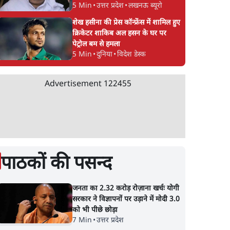
5 Min
•
उत्तर प्रदेश
•
लखनऊ ब्यूरो
शेख हसीना की प्रेस कॉन्फ्रेंस में शामिल हुए
क्रिकेटर शाकिब अल हसन के घर पर
पेट्रोल बम से हमला
5 Min
•
दुनिया
•
विदेश डेस्क
Advertisement
122455
पाठकों की पसन्द
जनता का 2.32 करोड़ रोज़ाना खर्चः योगी
सरकार ने विज्ञापनों पर उड़ाने में मोदी 3.0
को भी पीछे छोड़ा
7 Min
•
उत्तर प्रदेश