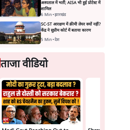
अस्पताल में भर्ती; AISA भी हुई प्रोटेस्ट में
शामिल
6 Min
•
झारखंड
SC-ST आरक्षण में क्रीमी लेयर क्यों नहीं?
केंद्र ने सुप्रीम कोर्ट में बताया कारण
5 Min
•
देश
ताजा वीडियो
Satya Hindi News
Gen Z Rejects Mo
Bulletin। 7 अगस्त ,रात 8
Bhagwat & Modi! 
बजे तक की ख़बरें
Game Plan Backfi