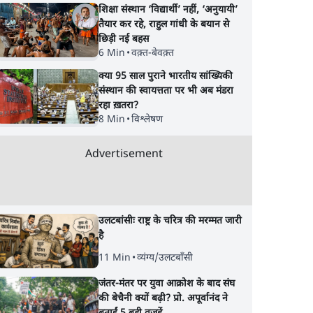
शिक्षा संस्थान ‘विद्यार्थी’ नहीं, ‘अनुयायी’
तैयार कर रहे, राहुल गांधी के बयान से
छिड़ी नई बहस
6 Min
•
वक़्त-बेवक़्त
क्या 95 साल पुराने भारतीय सांख्यिकी
संस्थान की स्वायत्तता पर भी अब मंडरा
रहा ख़तरा?
8 Min
•
विश्लेषण
Advertisement
उलटबांसीः राष्ट्र के चरित्र की मरम्मत जारी
है
11 Min
•
व्यंग्य/उलटबाँसी
जंतर-मंतर पर युवा आक्रोश के बाद संघ
की बेचैनी क्यों बढ़ी? प्रो. अपूर्वानंद ने