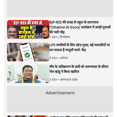
अनन्त मित्तल
यह बजट नीतिगत नतीजों से ज़्यादा घोषणाओं पर टिका क्यों दिखता
है? आंकड़ों, ज़मीनी हकीकत और वादों के बीच घोषणा-प्रधान बजट
की आलोचनात्मक पड़ताल।