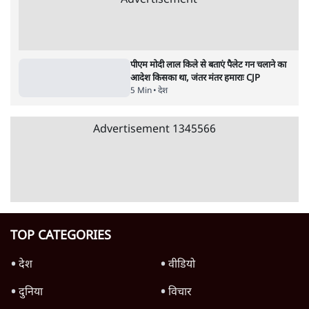
4 Min
•
देश
•
नेशनल ब्यूरो
झारखंड में छात्र नेताओं और सरकार की बातचीत
बेनतीजा, आंदोलन जारी
5 Min
•
देश
•
सत्य ब्यूरो
राहुल गांधी के जेन ज़ी इवेंट 'छात्रों की गूंज' को शर्तों
के साथ मंज़ूरी देना पड़ा
5 Min
•
देश
•
राजनीतिक ब्यूरो
Advertisement
122455
पाठकों की पसन्द