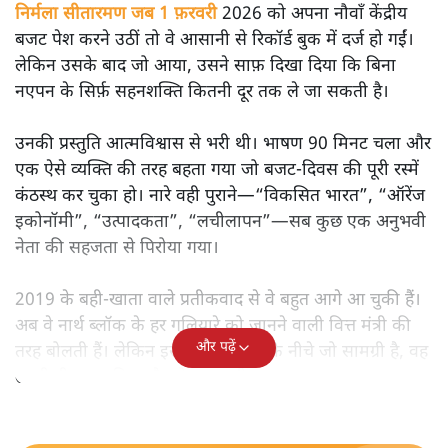
मोदी सरकार का बजट 2026 बड़े बदलाव का वादा करता दिखता है,
लेकिन क्या वह देहलीज़ पार कर पाया? नीतिगत झिझक, अधूरे सुधार
और ठहरे फैसलों के बीच बजट की आलोचनात्मक समीक्षा पढ़िए।
निर्मला सीतारमण जब 1 फ़रवरी
2026 को अपना नौवाँ केंद्रीय
बजट पेश करने उठीं तो वे आसानी से रिकॉर्ड बुक में दर्ज हो गईं।
लेकिन उसके बाद जो आया, उसने साफ़ दिखा दिया कि बिना
नएपन के सिर्फ़ सहनशक्ति कितनी दूर तक ले जा सकती है।
उनकी प्रस्तुति आत्मविश्वास से भरी थी। भाषण 90 मिनट चला और
एक ऐसे व्यक्ति की तरह बहता गया जो बजट‑दिवस की पूरी रस्में
कंठस्थ कर चुका हो। नारे वही पुराने—“विकसित भारत”, “ऑरेंज
इकोनॉमी”, “उत्पादकता”, “लचीलापन”—सब कुछ एक अनुभवी