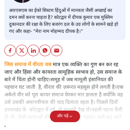
आरएसएस का ईको सिस्टम हिंदुओं में मानवता जैसी अच्छाई का
दमन क्यों करना चाहता है? कोटद्वार में दीपक कुमार एक मुस्लिम
दुकानदार की रक्षा के लिए बजरंग दल के उग्र लोगों के सामने खड़े हो
गए और कहा- "मेरा नाम मोहम्मद दीपक है।"
जिस समाज में वीरता जब
मात्र एक व्यक्ति का गुण बन कर रह
जाए और हिंसा और कायरता सामूहिक स्वभाव हो, उस समाज के
बारे में चिंता होनी चाहिए।समूह में जब मामूली इंसानियत की
पहचान घट जाती है, वीरता की ज़रूरत महसूस होने लगती है।एक
अकेले वीर को पूरा कायर समाज घेरकर मार डालता है क्योंकि वह
उसे उसकी अमानवीयता की याद दिलाता रहता है। पिछले दिनों
उत्तराखंड के कोटद्वार में हुई दो घटनाएँ देख लें।पहली घटना वैसी
और पढ़ें
ही थी, जैसी घटनाओं की खबर हम रोज़ाना पढ़कर आगे बढ़ जाते
हैं।भारत के तक़रीबन हर हिस्से से ऐसी खबर आती ही रहती है।