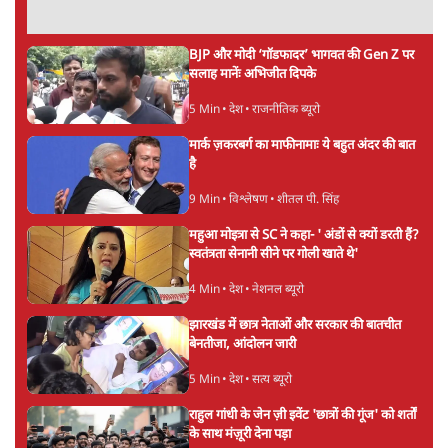
अनुवादक हैं।
अनन्त मित्तल
की और स्टोरी पढ़ें
अगली खबर लोड हो रही है...
ताजा खबरें
ईरान ने जारी किया मुजतबा खामेनेई का वीडियो;
स्वास्थ्य पर इसराइली मीडिया में चल रही थीं अफवाहें
7 Min
•
दुनिया
जेन-ज़ी के लिए नहीं, संघ की राजनैतिक हेजेमनी