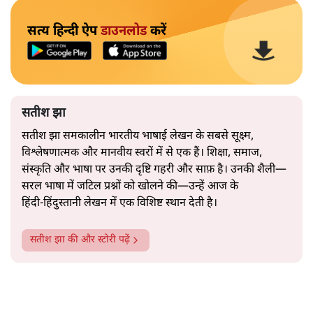
नेता की सहजता से पिरोया गया।
2019 के बही‑खाता वाले प्रतीकवाद से वे बहुत आगे आ चुकी हैं।
अब वे नार्थ ब्लॉक के हर गलियारे को जानने वाली वित्त मंत्री की
और पढ़ें
तरह बोलती हैं। लेकिन इस आत्मविश्वास के नीचे जो सामग्री है, वह
उतनी ही अनुमानित और दोहराव भरी।
सत्य हिन्दी ऐप
डाउनलोड
करें
सतीश झा
सतीश झा समकालीन भारतीय भाषाई लेखन के सबसे सूक्ष्म,
विश्लेषणात्मक और मानवीय स्वरों में से एक हैं। शिक्षा, समाज,