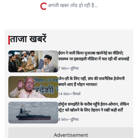
संस्कृति और भाषा पर उनकी दृष्टि गहरी और साफ़ है। उनकी शैली—
सरल भाषा में जटिल प्रश्नों को खोलने की—उन्हें आज के
हिंदी‑हिंदुस्तानी लेखन में एक विशिष्ट स्थान देती है।
सतीश झा
की और स्टोरी पढ़ें
नतीजों पर परदे डालता घोषणा प्रधान
बजट!
अर्थतंत्र
|
अनन्त मित्तल
|
1 FEB, 2026