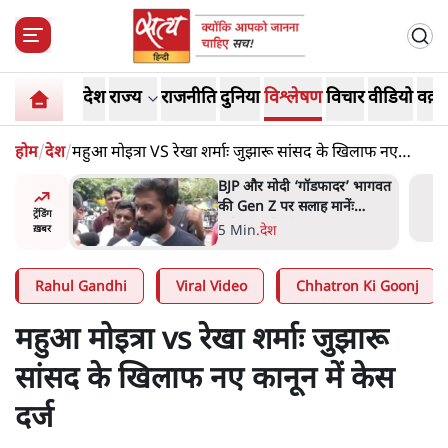
देश
राज्य
राजनीति
दुनिया
विश्लेषण
विचार
वीडियो
वक़्त
होम
/
देश
/
महुआ मोइत्रा VS रेखा शर्माः जुझारू सांसद के खिलाफ नए
कानून में केस दर्ज
ं, पूरी दाल
BJP और मोदी ‘गॉडफादर’ भागवत
रबाद कर
की Gen Z पर सलाह मानेंः
ट्रेंडिंग
अभिजीत दिपके
5 Min
.
देश
ख़बर
Rahul Gandhi
Viral Video
Chhatron Ki Goonj
महुआ मोइत्रा vs रेखा शर्माः जुझारू
सांसद के खिलाफ नए कानून में केस
दर्ज