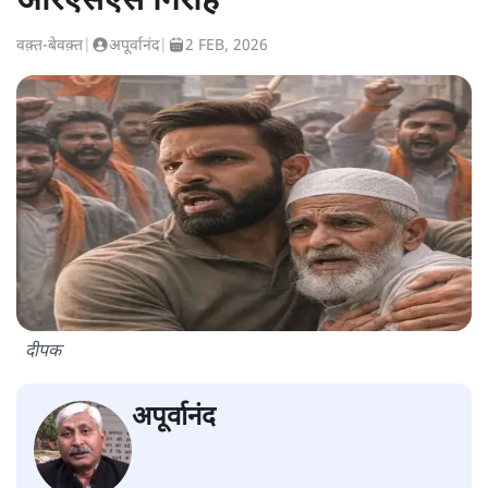
आरएसएस गिरोह
वक़्त-बेवक़्त
|
अपूर्वानंद
|
2 FEB, 2026
दीपक
अपूर्वानंद