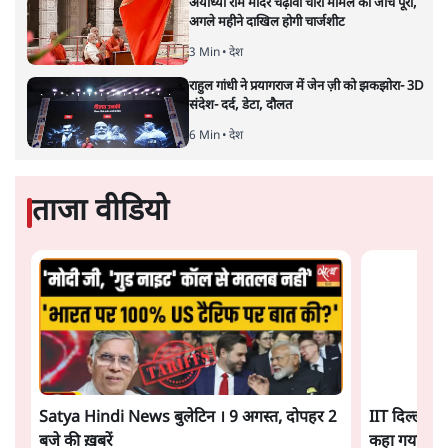
केंद्रीय वित्तमंत्री निर्मला सीतारमण द्वारा
संसद में प्रस्तुत साल
2026—27 का केंद्रीय बजट बीजेपी और प्रधानमंत्री नरेंद्र मोदी
द्वारा साल 2014 में जारी घोषणा पत्र की तरह वायदों का पुलिंदा
है। बजट में अधिकांश योजनाओं का साल—दो साल में तो
अर्थव्यवस्था पर कोई असर दिखता प्रतीत नहीं होता। इसकी वजह
दुर्लभ खनिज गलियारे से लेकर नए जलमार्गों के विकास तक
लगभग सभी बड़ी परियोजनाओं के लागू होने की अवधि खासी लंबी
होना है। इसी तरह रोजगार संवर्धन के दावे वाली पर्यटन सुविधाओं
के विस्तार एवं उनके लिए टूरिस्ट गाइड आदि के प्रशिक्षण एवं पैरा
मेडिकल सेवाओं के लिए प्रशिक्षण सुविधाओं की स्थापना अथवा
विस्तार एवं क्लाउड कंप्यूटिंग नेटवर्क के विस्तार के लिए स्वदेशी
डेटा सेंटरों की स्थापना संबंधी घोषणाओं के लागू होने में लंबा समय
लगने की आशंका है।
बजट की अधिकतर घोषणा अर्थव्यवस्था में दूरगामी परिवर्तनों की
नीयत से की गई हैं जिनसे अगले वित्तवर्ष में तो कोई रोजगार बढ़ने