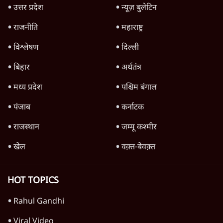
जनता का 2.32 करोड़ रोज़ाना खर्चः योगी सरकार ने
विज्ञापनों पर उड़ाने में मोदी 3.0 को भी पीछे छोड़ा
7 Min
•
उत्तर प्रदेश
शिक्षा संस्थान ‘विद्यार्थी’ नहीं, ‘अनुयायी’ तैयार कर
रहे, राहुल गांधी के बयान से छिड़ी नई बहस
6 Min
•
वक़्त-बेवक़्त
क्या 95 साल पुराने भारतीय सांख्यिकी संस्थान की
स्वायत्तता पर भी अब मंडरा रहा ख़तरा?
8 Min
•
विश्लेषण
Advertisement
उलटबांसीः राष्ट्र के चरित्र की मरम्मत जारी है
11 Min
•
व्यंग्य/उलटबाँसी
जंतर-मंतर पर युवा आक्रोश के बाद संघ की बेचैनी
क्यों बढ़ी? प्रो. अपूर्वानंद ने बताईं 5 बड़ी वजहें
7 Min
•
विश्लेषण
मैं अपने सारे सर्टिफिकेट दिखाने को तैयार, मोदी जी