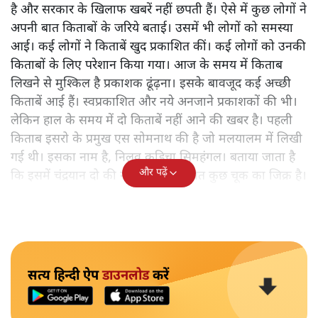
है और सरकार के खिलाफ खबरें नहीं छपती हैं। ऐसे में कुछ लोगों ने
अपनी बात किताबों के जरिये बताई। उसमें भी लोगों को समस्या
आई। कई लोगों ने किताबें खुद प्रकाशित कीं। कई लोगों को उनकी
किताबों के लिए परेशान किया गया। आज के समय में किताब
लिखने से मुश्किल है प्रकाशक ढूंढ़ना। इसके बावजूद कई अच्छी
किताबें आई हैं। स्वप्रकाशित और नये अनजाने प्रकाशकों की भी।
लेकिन हाल के समय में दो किताबें नहीं आने की खबर है। पहली
किताब इसरो के प्रमुख एस सोमनाथ की है जो मलयालम में लिखी
गई थी। इसका नाम है, निलवु कुडिचा सिमहंगल। बताया जाता है
और पढ़ें
कि इसमें चंद्रयान दो की नाकामी से संबंधित कुछ चूक का जिक्र है।
सत्य हिन्दी ऐप
डाउनलोड
करें