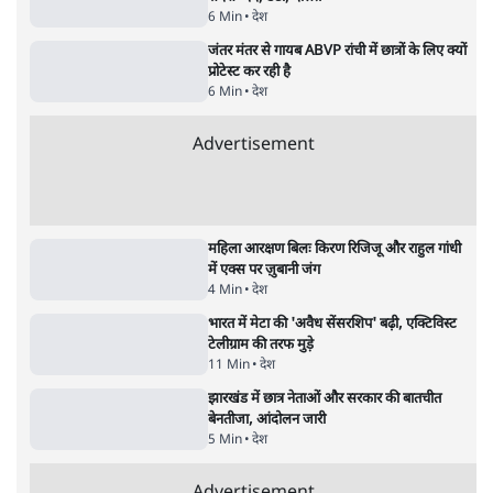
'E20- दाल में काला नहीं, पूरी दाल ही काली; वाहनों
को बरबाद कर रहा है इथेनॉल': राहुल
5 Min
•
देश
•
नेशनल ब्यूरो
Advertisement
BJP और मोदी ‘गॉडफादर’ भागवत की Gen Z पर
सलाह मानेंः अभिजीत दिपके
5 Min
•
देश
•
राजनीतिक ब्यूरो
मार्क ज़करबर्ग का माफीनामाः ये बहुत अंदर की बात
है
9 Min
•
विश्लेषण
•
शीतल पी. सिंह
महुआ मोइत्रा से SC ने कहा- ' अंडों से क्यों डरती हैं?
स्वतंत्रता सेनानी सीने पर गोली खाते थे'