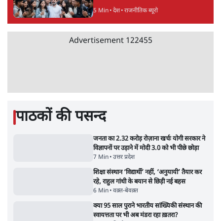
बचाने आए हैं मोहन भागवत!
14 Min
•
विमर्श
होर्मुज समझौते के करीब पहुँचे ईरान-ओमान, लेकिन
स्ट्रेट को खोलने के लिए तेहरान ने रखी कड़ी शर्तें
8 Min
•
दुनिया
Advertisement
BJP-RSS की वजह से राहुल के प्रयागराज
'Chhatron Ki Goonj' कार्यक्रम में उमड़ी युवाओं
की भारी भीड़
1 Min
•
विश्लेषण
UPI नागरिकों के लिए रहेगा मुफ्त, बड़े व्यापारियों पर
लग सकता है मामूली चार्ज: केंद्र
9 Min
•
अर्थतंत्र
चीन के अतिक्रमण के दावों को अरुणाचल के सीएम