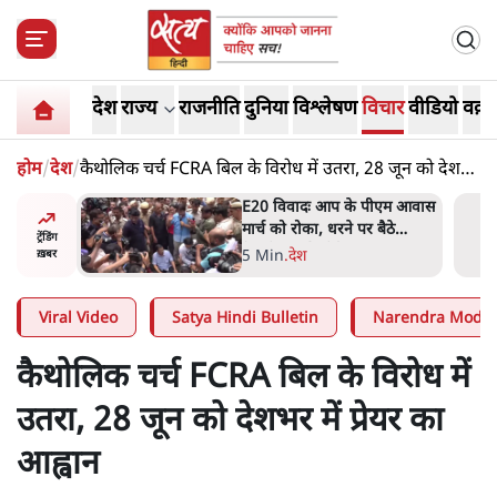
देश
राज्य
राजनीति
दुनिया
विश्लेषण
विचार
वीडियो
वक़्त
होम
/
देश
/
कैथोलिक चर्च FCRA बिल के विरोध में उतरा, 28 जून को देशभर
में प्रेयर का आह्वान
ीएम आवास
RSS जेन अल्फा संवादः दिपके ने
बैठे
कहा- 70-80 साल के बुजुर्ग से जेन
ट्रेंडिंग
जी को क्या मिलेगा
7 Min
.
देश
ख़बर
Viral Video
Satya Hindi Bulletin
Narendra Modi
कैथोलिक चर्च FCRA बिल के विरोध में
उतरा, 28 जून को देशभर में प्रेयर का
आह्वान