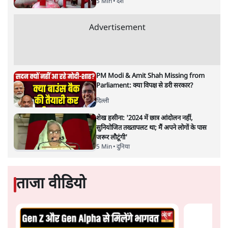
जनता का 2.32 करोड़ रोज़ाना खर्चः योगी सरकार ने
विज्ञापनों पर उड़ाने में मोदी 3.0 को भी पीछे छोड़ा
7 Min
•
उत्तर प्रदेश
शेख हसीना की प्रेस कॉन्फ्रेंस में शामिल हुए क्रिकेटर
शाकिब अल हसन के घर पर पेट्रोल बम से हमला
5 Min
•
दुनिया
गैस भंडार बढ़ाने के लिए क्या उपभोक्ताओं पर सरकार
लगाएगी नई लेवी, रायटर्स की रिपोर्ट
5 Min
•
देश
Advertisement
PM Modi & Amit Shah Missing from