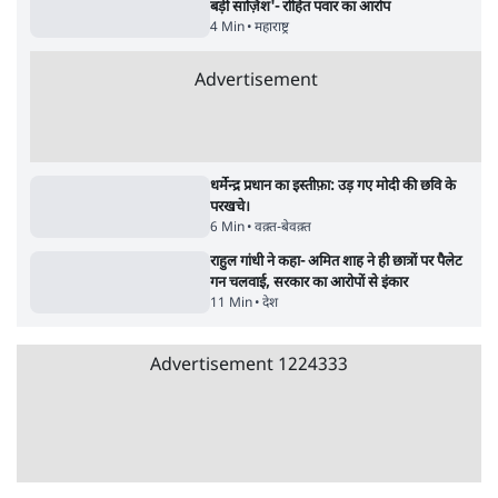
Advertisement
क्या 95 साल पुराने भारतीय सांख्यिकी संस्थान की
स्वायत्तता पर भी अब मंडरा रहा ख़तरा?
8 Min
•
विश्लेषण
जंतर-मंतर पर युवा आक्रोश के बाद संघ की बेचैनी
क्यों बढ़ी? प्रो. अपूर्वानंद ने बताईं 5 बड़ी वजहें
7 Min
•
विश्लेषण
'महाराष्ट्र में गैर बीजेपी वोटरों के नामों को काटने की
बड़ी साज़िश'- रोहित पवार का आरोप
4 Min
•
महाराष्ट्र
Advertisement