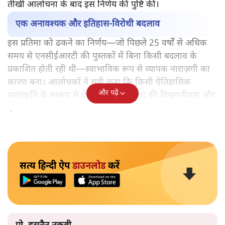
तीखी आलोचना के बाद इस निर्णय की पुष्टि की।
एक अनावश्यक और इतिहास-विरोधी बदलाव
इस प्रतिमा को ढकने का निर्णय—जो पिछले 25 वर्षों से अधिक
समय से एनसीईआरटी की पुस्तकों में बिना किसी बदलाव के
प्रकाशित होती रही थी—स्वाभाविक रूप से व्यापक नाराज़गी का
कारण बना। आलोचकों ने सही कहा कि किसी ऐतिहासिक
और पढ़ें
कलाकृति के स्वरूप से छेड़छाड़ करना शिक्षा की विश्वसनीयता और
ऐतिहासिक प्रामाणिकता को कमज़ोर करता है।
सत्य हिन्दी ऐप
डाउनलोड
करें