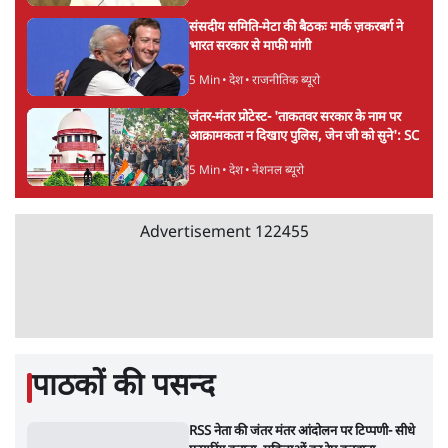
E20 विवादः आप के पीएम आवास मार्च को रोका,
धरने पर बैठे केजरीवाल-सिसोदिया
5 Min
•
देश
•
नेशनल ब्यूरो
RSS जेन अल्फा संवादः दिपके ने कहा- 70-80 साल
के बुजुर्ग से जेन जी को क्या मिलेगा
7 Min
•
देश
•
राजनीतिक ब्यूरो
'गूंगी गुड़िया' वाले तंज पर एनसीपी ने कांग्रेस से पूछा-
क्या आप इंदिरा गांधी का अपमान सही मानते हैं?
5 Min
•
महाराष्ट्र
•
मुंबई ब्यूरो
संसदीय समिति-मेटा की बैठकः मार्क ज़करबर्ग ने
भारत सरकार से माफी मांगी
5 Min
•
देश
•
राजनीतिक ब्यूरो
जंतर-मंतर प्रोटेस्ट- 'ताकतवर सरकार के नाम पर
आक्रामकता न दिखाए पुलिस, जेन जी को सुने': SC