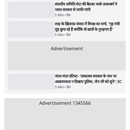
हैंडल बैनः AAP का आरोप
3 Min
•
देश
गैस भंडार बढ़ाने के लिए क्या उपभोक्ताओं पर सरकार
लगाएगी नई लेवी, रायटर्स की रिपोर्ट
5 Min
•
देश
Advertisement
जंतर मंतर प्रोटेस्ट: 'युवाओं को प्रताड़ित किया जा रहा
है, पर मोदी-शाह में बोलने की हिम्मत नहीं'- राहुल
7 Min
•
देश
संसदीय समिति-मेटा की बैठकः मार्क ज़करबर्ग ने
भारत सरकार से माफी मांगी
5 Min
•
देश
शाह के ख़िलाफ़ संसद में विपक्ष का मार्च, 'गृह मंत्री
मुंह छुपा रहे हैं क्योंकि वो छात्रों के गुनहगार हैं'
5 Min
•
देश