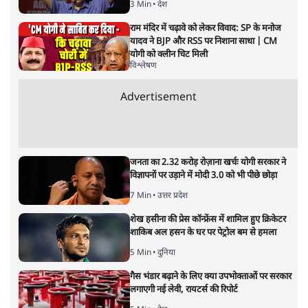
अगली खबर लोड हो रही है...
ताजा खबरें
राहुल गांधी के 'छात्रों की गूंज' कार्यक्रम की मंज़ूरी
प्रयागराज में रद्द, कांग्रेस बोली- 'हर हाल में होगा'
2 Min
•
देश
मेटा के सरेंडर के बाद भारत में केजरीवाल का इंस्टा
हैंडल बैनः AAP का आरोप
3 Min
•
देश
राम मंदिर में चढ़ावे को लेकर विवाद: SP के मनोज
यादव ने BJP और RSS पर निशाना साधा | CM
योगी को क्लीन चिट मिली
विश्लेषण
Advertisement