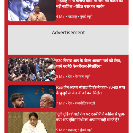
सर्वाधिक पढ़ी गयी खबरें
पुलिस पूछताछ के बाद उदयनिधि स्टालिन रिहा; बोले-
'सरकार ने आतंकी जैसा बर्ताव किया'
7 Min
•
तमिलनाडु
•
सत्य ब्यूरो
'महाराष्ट्र में गैर बीजेपी वोटरों के नामों को काटने की
बड़ी साज़िश'- रोहित पवार का आरोप
4 Min
•
महाराष्ट्र
•
मुंबई ब्यूरो
Advertisement