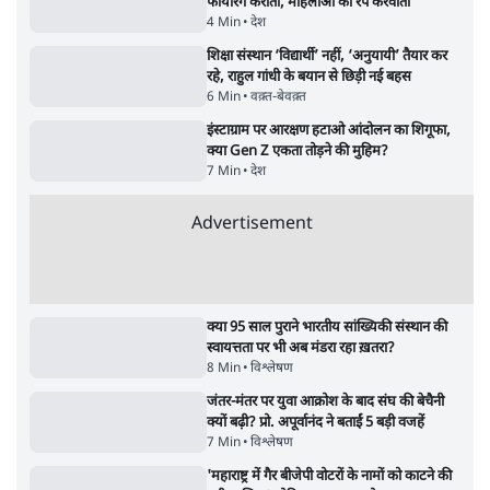
5 Min
•
देश
•
नेशनल ब्यूरो
Advertisement
122455
पाठकों की पसन्द
RSS नेता की जंतर मंतर आंदोलन पर टिप्पणी- सीधे
फायरिंग कराता, महिलाओं का रेप करवाता
4 Min
•
देश
शिक्षा संस्थान ‘विद्यार्थी’ नहीं, ‘अनुयायी’ तैयार कर
रहे, राहुल गांधी के बयान से छिड़ी नई बहस
6 Min
•
वक़्त-बेवक़्त
इंस्टाग्राम पर आरक्षण हटाओ आंदोलन का शिगूफा,
क्या Gen Z एकता तोड़ने की मुहिम?
7 Min
•
देश