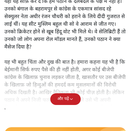
यहाँ यह साफ़ कर दें कि हम पठान के दलबदल के पक्ष में नहीं हैं।
उनको बंगाल के बहरामपुर से कांग्रेस के एकमात्र सांसद रहे
सेक्युलर नेता अधीर रंजन चौधरी को हराने के लिये दीदी गुजरात से
लाई थीं। यह सीट मुस्लिम बहुल थी सो वे आराम से जीत गए।
उनको क्रिकेटर होने से खूब हिंदू वोट भी मिले थे। वे सेलिब्रिटी हैं तो
उनको जो लोग अपना रोल मॉडल मानते हैं, उनको पठान ने क्या
मैसेज दिया है?
यह भी बहुत चिंता और दुख की बात है। हमारा कहना यह भी है कि
बेईमानी सिर्फ रुपए पैसे की ही नहीं होती, अगर कोई बीजेपी
कांग्रेस के खिलाफ़ चुनाव लड़कर जीता है, खासतौर पर उस बीजेपी
के खिलाफ़ जो हिन्दुओं की हमदर्द कम मुसलमानों की विरोधी
अधिक दिखती है। आखिर नैतिकता भी कोई चीज़ होती है। लेकिन
और पढ़ें
पठान ने अपने निजी फायदे या डर के सामने उसे भी अपनी
बिरादरी, मज़हब और पार्टी के मुकाबले ताक पर रख दिया है।