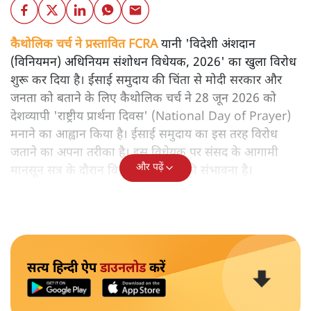
कैथोलिक चर्च ने प्रस्तावित FCRA
यानी 'विदेशी अंशदान
(विनियमन) अधिनियम संशोधन विधेयक, 2026' का खुला विरोध
शुरू कर दिया है। ईसाई समुदाय की चिंता से मोदी सरकार और
जनता को बताने के लिए कैथोलिक चर्च ने 28 जून 2026 को
देशव्यापी 'राष्ट्रीय प्रार्थना दिवस' (National Day of Prayer)
मनाने का आह्वान किया है। ईसाई समुदाय का इस तरह विरोध
जताने का अपना तरीका है। इस विधेयक पर संसद के आगामी
और पढ़ें
मानसून सत्र के दौरान विचार किए जाने की संभावना है।
सत्य हिन्दी ऐप
डाउनलोड
करें