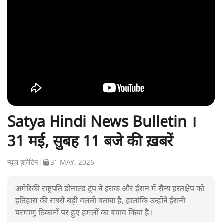
Satya Hindi News Bulletin ।
31 मई, सुबह 11 बजे की ख़बरें
न्यूज़ बुलेटिन
|
31 MAY, 2026
अमेरिकी राष्ट्रपति डोनाल्ड ट्रंप ने इराक और ईरान में सैन्य हस्तक्षेप को
इतिहास की सबसे बड़ी गलती बताया है, हालांकि उन्होंने ईरानी
परमाणु ठिकानों पर हुए हमलों का बचाव किया है।