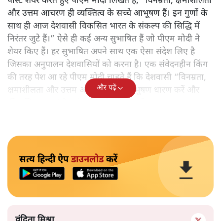
पोस्ट शेयर करते हुए पीएम मोदी लिखते हैं, “विनम्रता, क्षमाशीलता
और उत्तम आचरण ही व्यक्तित्व के सच्चे आभूषण हैं। इन गुणों के
साथ ही आज देशवासी विकसित भारत के संकल्प की सिद्धि में
निरंतर जुटे हैं।” ऐसे ही कई अन्य सुभाषित हैं जो पीएम मोदी ने
शेयर किए हैं। हर सुभाषित अपने साथ एक ऐसा संदेश लिए है
जिसका अनुपालन देशवासियों को करना है। एक संवेदनहीन किंग
की तरह पेश आ रहे पीएम मोदी चाहते हैं कि देशवासी “विनम्रता,
और पढ़ें
क्षमाशीलता और उत्तम आचरण” जैसे आभूषण धारण करें और
‘विकसित भारत’ के ‘संकल्प’ को ‘सिद्ध’ करे।
सत्य हिन्दी ऐप
डाउनलोड
करें
वंदिता मिश्रा