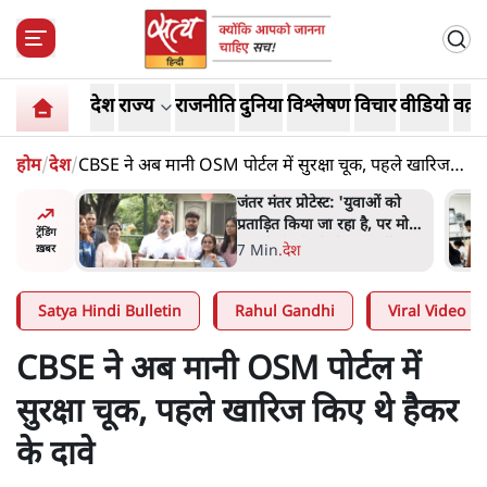
देश
राज्य
राजनीति
दुनिया
विश्लेषण
विचार
वीडियो
वक़्त
होम
/
देश
/
CBSE ने अब मानी OSM पोर्टल में सुरक्षा चूक, पहले खारिज
किए थे हैकर के दावे
ाकतवर
जंतर मंतर प्रोटेस्ट: 'युवाओं को
रामकता न
प्रताड़ित किया जा रहा है, पर मोदी-
ट्रेंडिंग
ो सुने':
शाह में बोलने की हिम्मत नहीं'-
7 Min
.
देश
ख़बर
राहुल
Satya Hindi Bulletin
Rahul Gandhi
Viral Video
CBSE ने अब मानी OSM पोर्टल में
सुरक्षा चूक, पहले खारिज किए थे हैकर
के दावे