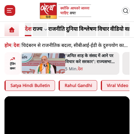
देश
राज्य
राजनीति
दुनिया
विश्लेषण
विचार
वीडियो
वक़्त
होम
/
देश
/
चिदंबरम से राजनीतिक बदला, सीबीआई-ईडी के दुरुपयोग का
आरोप क्यों?
 विपक्ष का
'अमित शाह के संसद में आने पर
हे हैं
विचार करे सरकार': राज्यसभा
ट्रेंडिंग
गार हैं'
सभापति ने केंद्र से कहा
5 Min
.
देश
ख़बर
Satya Hindi Bulletin
Rahul Gandhi
Viral Video