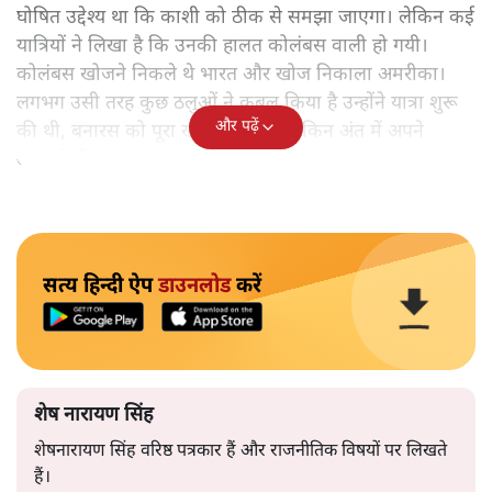
घोषित उद्देश्य था कि काशी को ठीक से समझा जाएगा। लेकिन कई
यात्रियों ने लिखा है कि उनकी हालत कोलंबस वाली हो गयी।
कोलंबस खोजने निकले थे भारत और खोज निकाला अमरीका।
लगभग उसी तरह कुछ ठलुओं ने कुबूल किया है उन्होंने यात्रा शुरू
और पढ़ें
की थी, बनारस को पूरा खोजने के लिए लेकिन अंत में अपने
आपको ही समझकर संतुष्ट हो गए।
सत्य हिन्दी ऐप
डाउनलोड
करें
शेष नारायण सिंह
शेषनारायण सिंह वरिष्ठ पत्रकार हैं और राजनीतिक विषयों पर लिखते
हैं।