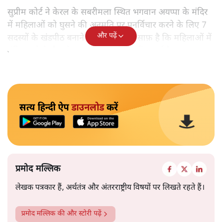
सुप्रीम कोर्ट ने केरल के सबरीमला स्थित भगवान अयप्पा के मंदिर
में महिलाओं को घुसने की अनुमति पर पुनर्विचार करने के लिए 7
और पढ़ें
सदस्यों के खंडपीठ बनाने को कहा। इससे साफ़ है कि महिलाओं में
मंदिर जाने के फ़ैसले पर सरकार ने रोक नहीं लगाई है।
सत्य हिन्दी ऐप
डाउनलोड
करें
प्रमोद मल्लिक
लेखक पत्रकार हैं, अर्थतंत्र और अंतरराष्ट्रीय विषयों पर लिखते रहते हैं।
प्रमोद मल्लिक
की और स्टोरी पढ़ें