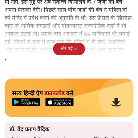
या नहीं, इस मुद्दे पर अब सर्वोच्च न्यायालय के 7 जजों की बेंच
अपना फ़ैसला देगी। पिछले साल पांच जजों की बेंच ने महिलाओं
को मंदिर में प्रवेश करने की अनुमति दी थी। इस फ़ैसले के ख़िलाफ़
बहुत से धार्मिक संगठनों और मौक़ापरस्त राजनीतिक दलों ने भी
आवाज़ उठाई थी। उसके बाद अदालत में 65 याचिकाएं भी लगाई
गईं, जिनमें से कुछ में कहा गया कि मंदिरों में ही क्यों, मसजिदों
और पढ़ें
और पारसियों की अगियारी में भी महिलाओं को अंदर जाने की
इजाजत मिलनी चाहिए।
सत्य हिन्दी ऐप
डाउनलोड
करें
डॉ. वेद प्रताप वैदिक