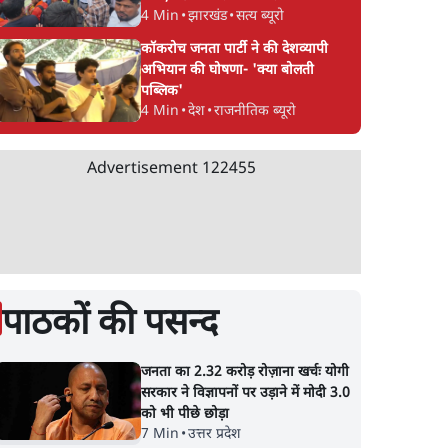
4 Min
•
झारखंड
•
सत्य ब्यूरो
कॉकरोच जनता पार्टी ने की देशव्यापी
अभियान की घोषणा- 'क्या बोलती
पब्लिक'
4 Min
•
देश
•
राजनीतिक ब्यूरो
Advertisement
122455
पाठकों की पसन्द
जनता का 2.32 करोड़ रोज़ाना खर्चः योगी
सरकार ने विज्ञापनों पर उड़ाने में मोदी 3.0
को भी पीछे छोड़ा
7 Min
•
उत्तर प्रदेश