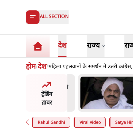
ALL SECTION
देश
राज्य
रा
होम
देश
महिला पहलवानों के समर्थन में उतरी कांग्रेस,
/
/
त बोले- 'जेन ज़ी पर आँख
अ
कर भरोसा, आंदोलन देश-विरोधी
क
ट्रेंडिंग
; अतुल लिमये बोले थे- 'एंटी
भ
ल'
ख़बर
n
.
देश
5
Rahul Gandhi
Viral Video
Satya Hin