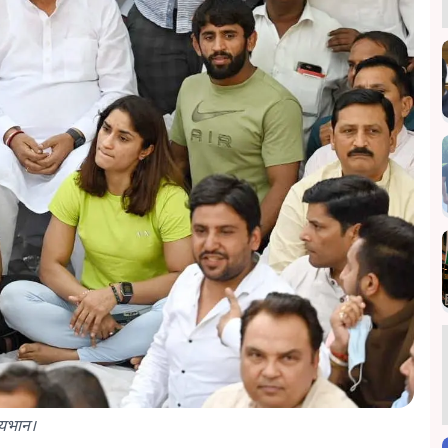
उदयभान।