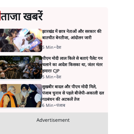
ताजा खबरें
झारखंड में छात्र नेताओं और सरकार की
बातचीत बेनतीजा, आंदोलन जारी
5 Min
•
देश
पीएम मोदी लाल किले से बताएं पैलेट गन
चलाने का आदेश किसका था, जंतर मंतर
हमाराः CJP
5 Min
•
देश
सुखबीर बादल और पीएम मोदी मिले,
पंजाब चुनाव से पहले बीजेपी-अकाली दल
गठबंधन की अटकलें तेज
6 Min
•
पंजाब
Advertisement