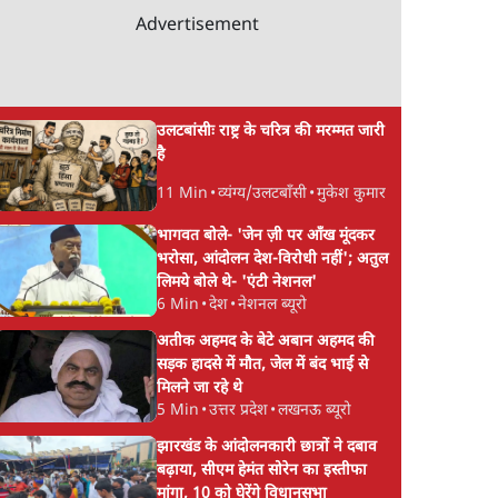
Advertisement
उलटबांसीः राष्ट्र के चरित्र की मरम्मत जारी
है
11 Min
•
व्यंग्य/उलटबाँसी
•
मुकेश कुमार
भागवत बोले- 'जेन ज़ी पर आँख मूंदकर
भरोसा, आंदोलन देश-विरोधी नहीं'; अतुल
लिमये बोले थे- 'एंटी नेशनल'
6 Min
•
देश
•
नेशनल ब्यूरो
अतीक अहमद के बेटे अबान अहमद की
सड़क हादसे में मौत, जेल में बंद भाई से
मिलने जा रहे थे
5 Min
•
उत्तर प्रदेश
•
लखनऊ ब्यूरो
झारखंड के आंदोलनकारी छात्रों ने दबाव
बढ़ाया, सीएम हेमंत सोरेन का इस्तीफा
मांगा, 10 को घेरेंगे विधानसभा