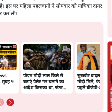
है। इस पर महिला पहलवानों ने सोमवार को याचिका दायर
कार कर ली।
ews
पीएम मोदी लाल किले से
सुखबीर बादल और प
, सुबह 9
बताएं पैलेट गन चलाने का
मोदी मिले, पंजाब चुन
आदेश किसका था, जंतर
पहले बीजेपी-अकाली
मंतर हमाराः CJP
गठबंधन की अटकलें 