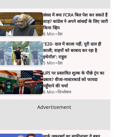
संसद में क्या FCRA बिल पेश कर सकते हैं
शाह? कांग्रेस ने अपने सांसदों के लिए जारी
किया व्हिप
6 Min
•
देश
'E20- दाल में काला नहीं, पूरी दाल ही
काली; वाहनों को बरबाद कर रहा है
इथेनॉल': राहुल
5 Min
•
देश
UPI पर प्रस्तावित शुल्क के पीछे ट्रंप का
दबाव? वीजा-मास्टरकार्ड को फायदा
पहुँचाने की चर्चा
6 Min
•
विश्लेषण
Advertisement
मार्क ज़करबर्ग का माफीनामाः ये बहुत