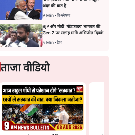
अंदर की बात है
9 Min
•
विश्लेषण
BJP और मोदी ‘गॉडफादर’ भागवत की
Gen Z पर सलाह मानेंः अभिजीत दिपके
5 Min
•
देश
ताजा वीडियो