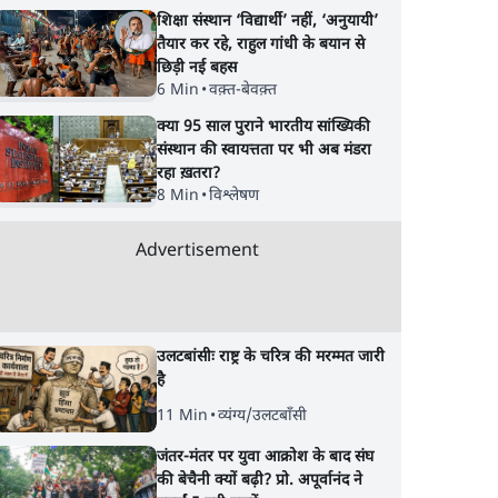
शिक्षा संस्थान ‘विद्यार्थी’ नहीं, ‘अनुयायी’
तैयार कर रहे, राहुल गांधी के बयान से
छिड़ी नई बहस
6 Min
•
वक़्त-बेवक़्त
क्या 95 साल पुराने भारतीय सांख्यिकी
संस्थान की स्वायत्तता पर भी अब मंडरा
रहा ख़तरा?
8 Min
•
विश्लेषण
Advertisement
उलटबांसीः राष्ट्र के चरित्र की मरम्मत जारी
है
11 Min
•
व्यंग्य/उलटबाँसी
जंतर-मंतर पर युवा आक्रोश के बाद संघ
की बेचैनी क्यों बढ़ी? प्रो. अपूर्वानंद ने