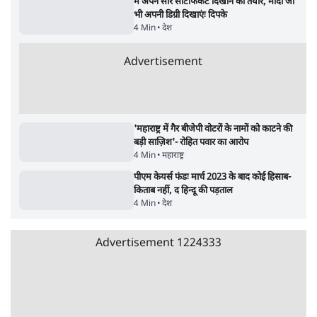
की ख़बरें
Rally?
सर्वाधिक पढ़ी गयी खबरें
भागवत बोले- 'जेन ज़ी पर आँख मूंदकर भरोसा,
आंदोलन देश-विरोधी नहीं'; अतुल लिमये बोले थे-
'एंटी नेशनल'
6 Min
•
देश
•
नेशनल ब्यूरो
UPI पर प्रस्तावित शुल्क के पीछे ट्रंप का दबाव?
वीजा-मास्टरकार्ड को फायदा पहुँचाने की चर्चा
6 Min
•
विश्लेषण
•
नेशनल ब्यूरो
Advertisement