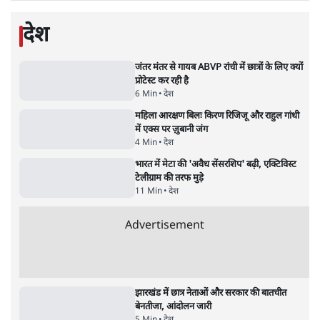
'E20- दाल में काला नहीं, पूरी दाल ही काली; वाहनों
को बरबाद कर रहा है इथेनॉल': राहुल
5 Min
•
देश
•
नेशनल ब्यूरो
BJP और मोदी ‘गॉडफादर’ भागवत की Gen Z पर
सलाह मानेंः अभिजीत दिपके
5 Min
•
देश
•
राजनीतिक ब्यूरो
मार्क ज़करबर्ग का माफीनामाः ये बहुत अंदर की बात
है
9 Min
•
विश्लेषण
•
शीतल पी. सिंह
महुआ मोइत्रा से SC ने कहा- ' अंडों से क्यों डरती हैं?
स्वतंत्रता सेनानी सीने पर गोली खाते थे'
4 Min
•
देश
•
नेशनल ब्यूरो
Abhijeet Dipke Press Conference: CJP
का 'Kya Bolti Public' अभियान, चुनाव नहीं