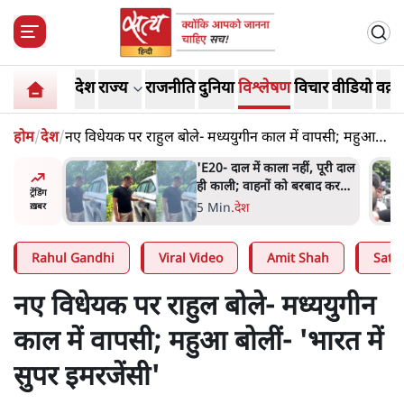
देश
राज्य
राजनीति
दुनिया
विश्लेषण
विचार
वीडियो
वक़्त
होम
/
देश
/
नए विधेयक पर राहुल बोले- मध्ययुगीन काल में वापसी; महुआ
बोलीं- 'भारत में सुपर इमरजेंसी'
ं, पूरी दाल
BJP और मोदी ‘गॉडफादर’ भागवत
रबाद कर
की Gen Z पर सलाह मानेंः
ट्रेंडिंग
अभिजीत दिपके
5 Min
.
देश
ख़बर
Rahul Gandhi
Viral Video
Amit Shah
Satya
नए विधेयक पर राहुल बोले- मध्ययुगीन
काल में वापसी; महुआ बोलीं- 'भारत में
सुपर इमरजेंसी'