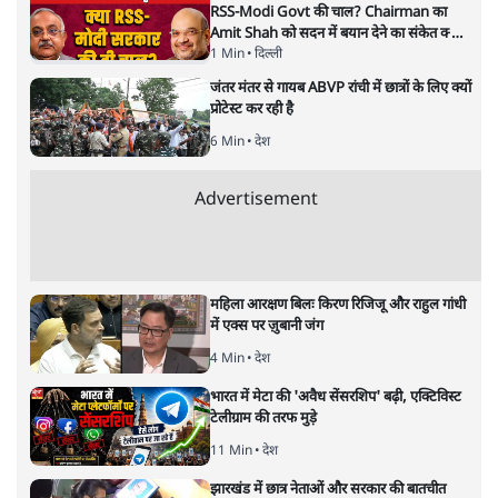
नतीजों पर परदे डालता घोषणा प्रधान
बजट!
अर्थतंत्र
|
अनन्त मित्तल
|
1 FEB, 2026
अनन्त मित्तल
यह बजट नीतिगत नतीजों से ज़्यादा घोषणाओं पर टिका क्यों दिखता
है? आंकड़ों, ज़मीनी हकीकत और वादों के बीच घोषणा-प्रधान बजट
की आलोचनात्मक पड़ताल।