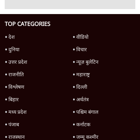
8 Min
•
विश्लेषण
Advertisement
उलटबांसीः राष्ट्र के चरित्र की मरम्मत जारी है
11 Min
•
व्यंग्य/उलटबाँसी
जंतर-मंतर पर युवा आक्रोश के बाद संघ की बेचैनी
क्यों बढ़ी? प्रो. अपूर्वानंद ने बताईं 5 बड़ी वजहें
7 Min
•
विश्लेषण
मैं अपने सारे सर्टिफिकेट दिखाने को तैयार, मोदी जी
भी अपनी डिग्री दिखाएंः दिपके
4 Min
•
देश
Advertisement