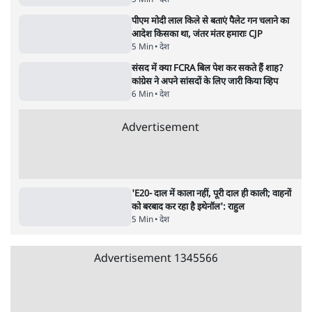
लड़ेगी CJP!
दिल्ली
•
सत्य ब्यूरो
Advertisement
122455
पाठकों की पसन्द
जनता का 2.32 करोड़ रोज़ाना खर्चः योगी सरकार ने
विज्ञापनों पर उड़ाने में मोदी 3.0 को भी पीछे छोड़ा
7 Min
•
उत्तर प्रदेश
शिक्षा संस्थान ‘विद्यार्थी’ नहीं, ‘अनुयायी’ तैयार कर
रहे, राहुल गांधी के बयान से छिड़ी नई बहस
6 Min
•
वक़्त-बेवक़्त
क्या 95 साल पुराने भारतीय सांख्यिकी संस्थान की
स्वायत्तता पर भी अब मंडरा रहा ख़तरा?