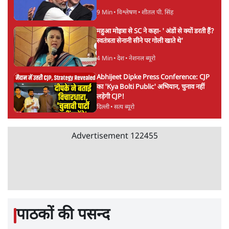
Advertisement
महिला आरक्षण बिलः किरण रिजिजू और राहुल गांधी
में एक्स पर ज़ुबानी जंग
4 Min
•
देश
भारत में मेटा की 'अवैध सेंसरशिप' बढ़ी, एक्टिविस्ट
टेलीग्राम की तरफ मुड़े
11 Min
•
देश
झारखंड में छात्र नेताओं और सरकार की बातचीत
बेनतीजा, आंदोलन जारी
5 Min
•
देश
Advertisement