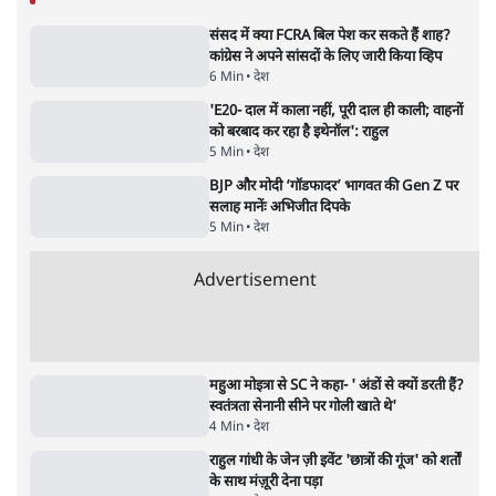
जनता का 2.32 करोड़ रोज़ाना खर्चः योगी सरकार ने
विज्ञापनों पर उड़ाने में मोदी 3.0 को भी पीछे छोड़ा
7 Min
•
उत्तर प्रदेश
•
नेशनल ब्यूरो
उलटबांसीः राष्ट्र के चरित्र की मरम्मत जारी है
11 Min
•
व्यंग्य/उलटबाँसी
•
मुकेश कुमार
भागवत बोले- 'जेन ज़ी पर आँख मूंदकर भरोसा,
आंदोलन देश-विरोधी नहीं'; अतुल लिमये बोले थे-
'एंटी नेशनल'
6 Min
•
देश
•
नेशनल ब्यूरो
अतीक अहमद के बेटे अबान अहमद की सड़क हादसे
में मौत, जेल में बंद भाई से मिलने जा रहे थे
5 Min
•
उत्तर प्रदेश
•
लखनऊ ब्यूरो
झारखंड के आंदोलनकारी छात्रों ने दबाव बढ़ाया,
सीएम हेमंत सोरेन का इस्तीफा मांगा, 10 को घेरेंगे
विधानसभा
4 Min
•
झारखंड
•
सत्य ब्यूरो