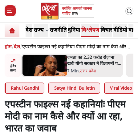
देश
राज्य
राजनीति
दुनिया
विश्लेषण
विचार
वीडियो
वक़्त
होम
/
देश
/
एपस्टीन फाइल्स नई कहानियांः पीएम मोदी का नाम कैसे और
क्यों आ रहा, भारत का जवाब
ोज़ाना
उलटबांसीः राष्ट्र के चरित्र की मरम्मत
्ञापनों पर
जारी है
ट्रेंडिंग
भी पीछे
11 Min
.
व्यंग्य/उलटबाँसी
ख़बर
Rahul Gandhi
Satya Hindi Bulletin
Viral Video
एपस्टीन फाइल्स नई कहानियांः पीएम
मोदी का नाम कैसे और क्यों आ रहा,
भारत का जवाब