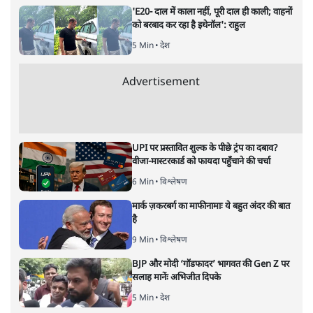
नतीजों पर परदे डालता घोषणा प्रधान
बजट!
अर्थतंत्र
|
अनन्त मित्तल
|
1 FEB, 2026
अनन्त मित्तल
यह बजट नीतिगत नतीजों से ज़्यादा घोषणाओं पर टिका क्यों दिखता
है? आंकड़ों, ज़मीनी हकीकत और वादों के बीच घोषणा-प्रधान बजट
की आलोचनात्मक पड़ताल।
केंद्रीय वित्तमंत्री निर्मला सीतारमण द्वारा
संसद में प्रस्तुत साल
2026—27 का केंद्रीय बजट बीजेपी और प्रधानमंत्री नरेंद्र मोदी
द्वारा साल 2014 में जारी घोषणा पत्र की तरह वायदों का पुलिंदा