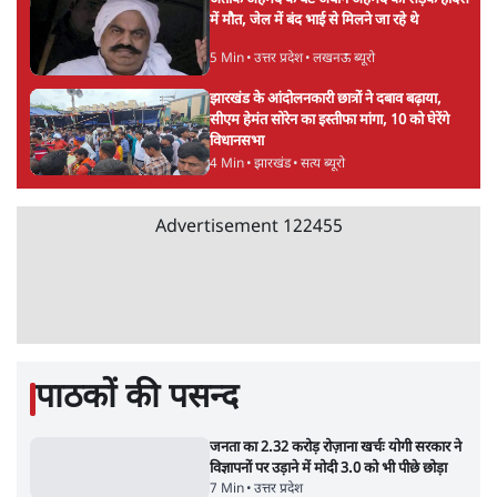
UPI पर प्रस्तावित शुल्क के पीछे ट्रंप का दबाव?
वीजा-मास्टरकार्ड को फायदा पहुँचाने की चर्चा
6 Min
•
विश्लेषण
मार्क ज़करबर्ग का माफीनामाः ये बहुत अंदर की बात
है
9 Min
•
विश्लेषण
BJP और मोदी ‘गॉडफादर’ भागवत की Gen Z पर
सलाह मानेंः अभिजीत दिपके
5 Min
•
देश
Advertisement
महुआ मोइत्रा से SC ने कहा- ' अंडों से क्यों डरती हैं?
स्वतंत्रता सेनानी सीने पर गोली खाते थे'
4 Min
•
देश