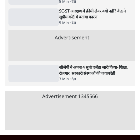
Advertisement
122455
पाठकों की पसन्द
जनता का 2.32 करोड़ रोज़ाना खर्चः योगी सरकार ने
विज्ञापनों पर उड़ाने में मोदी 3.0 को भी पीछे छोड़ा
7 Min
•
उत्तर प्रदेश
शिक्षा संस्थान ‘विद्यार्थी’ नहीं, ‘अनुयायी’ तैयार कर
रहे, राहुल गांधी के बयान से छिड़ी नई बहस
6 Min
•
वक़्त-बेवक़्त
क्या 95 साल पुराने भारतीय सांख्यिकी संस्थान की
स्वायत्तता पर भी अब मंडरा रहा ख़तरा?
8 Min
•
विश्लेषण