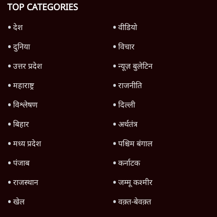
Advertisement
उलटबांसीः राष्ट्र के चरित्र की मरम्मत जारी है
11 Min
•
व्यंग्य/उलटबाँसी
जंतर-मंतर पर युवा आक्रोश के बाद संघ की बेचैनी
क्यों बढ़ी? प्रो. अपूर्वानंद ने बताईं 5 बड़ी वजहें
7 Min
•
विश्लेषण
मैं अपने सारे सर्टिफिकेट दिखाने को तैयार, मोदी जी
भी अपनी डिग्री दिखाएंः दिपके
4 Min
•
देश
Advertisement
'महाराष्ट्र में गैर बीजेपी वोटरों के नामों को काटने की
बड़ी साज़िश'- रोहित पवार का आरोप
4 Min
•
महाराष्ट्र