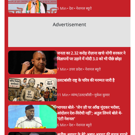
ताजा खबरें
सुखबीर बादल और पीएम मोदी मिले, पंजाब चुनाव से
पहले बीजेपी-अकाली दल गठबंधन की अटकलें तेज
6 Min
•
पंजाब
संसद में क्या FCRA बिल पेश कर सकते हैं शाह?
कांग्रेस ने अपने सांसदों के लिए जारी किया व्हिप
6 Min
•
देश
'E20- दाल में काला नहीं, पूरी दाल ही काली; वाहनों
को बरबाद कर रहा है इथेनॉल': राहुल
5 Min
•
देश
Advertisement