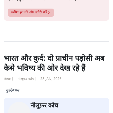
यूरोपीय संघ मुक्त व्यापार समझौते (एफ़टीए) में दिखाई देता है—
किसी दीर्घकालिक रणनीतिक दूरदृष्टि की पराकाष्ठा कम, और
परिस्थितियों के दबाव में लिया गया एक तेज़ निर्णय अधिक लगता
और पढ़ें
है।
सत्य हिन्दी ऐप
डाउनलोड
करें
सतीश झा
सतीश झा समकालीन भारतीय भाषाई लेखन के सबसे सूक्ष्म,
विश्लेषणात्मक और मानवीय स्वरों में से एक हैं। शिक्षा, समाज,
संस्कृति और भाषा पर उनकी दृष्टि गहरी और साफ़ है। उनकी शैली—
सरल भाषा में जटिल प्रश्नों को खोलने की—उन्हें आज के