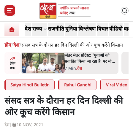
देश
राज्य
राजनीति
दुनिया
विश्लेषण
विचार
वीडियो
वक़्त
होम
/
देश
/
संसद सत्र के दौरान हर दिन दिल्ली की ओर कूच करेंगे किसान
ाओं को
पेंटर प्रशांत की दर्दनाक दास्तान-
ै, पर मोदी-
जंतर मंतर पर पैलेट गन से 5 नहीं,
ट्रेंडिंग
 नहीं'-
6 लोग घायल हुए
6 Min
.
देश
ख़बर
Satya Hindi Bulletin
Rahul Gandhi
Viral Video
संसद सत्र के दौरान हर दिन दिल्ली की
ओर कूच करेंगे किसान
देश
|
10 NOV, 2021