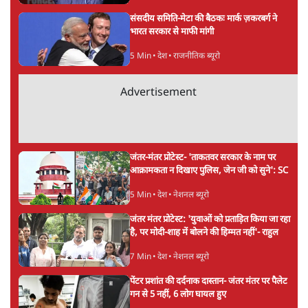
कॉकरोच जनता पार्टी ने की देशव्यापी अभियान की
घोषणा- 'क्या बोलती पब्लिक'
4 Min
•
देश
झारखंड के आंदोलनकारी छात्रों ने दबाव बढ़ाया,
सीएम हेमंत सोरेन का इस्तीफा मांगा, 10 को घेरेंगे
विधानसभा
4 Min
•
झारखंड
ताजा वीडियो