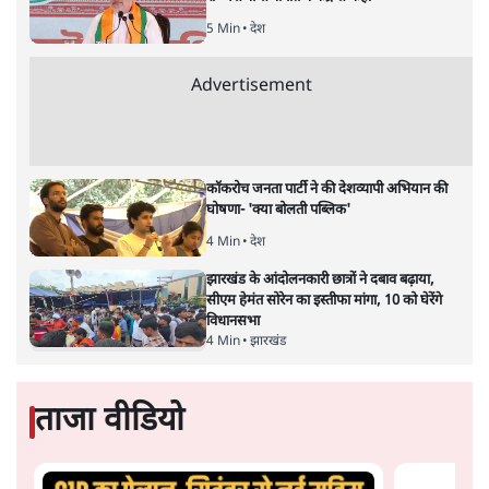
अगली खबर लोड हो रही है...
ताजा खबरें
Abhijeet Dipke Press Conference: CJP
का 'Kya Bolti Public' अभियान, चुनाव नहीं
लड़ेगी CJP!
दिल्ली
Urmilesh Exposes Voter List Plan: क्या
पिछड़ों और दलितों का वोट काट देगी BJP?
विश्लेषण
भागवत बोले- 'जेन ज़ी पर आँख मूंदकर भरोसा,
आंदोलन देश-विरोधी नहीं'; अतुल लिमये बोले थे-
'एंटी नेशनल'