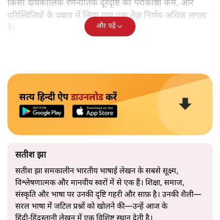
भारत ईयू मुक्त व्यापार समझौताः ईयू अध्यक्ष उर्सुला वॉन डेर लेयेन और
पीएम मोदी
सतीश झा
भारत-यूरोपीय संघ मुक्त व्यापार समझौताः क्या यूरोप की ओर भारत
का झुकाव एक लंबा रणनीतिक नज़रिया है या वैश्विक दबावों और
अमेरिकी अनिश्चितता की वजह से उठाया गया एक कदम है? वरिष्ठ
पत्रकार सतीश झा का आकलनः
कूटनीति में समय ही सबसे
बड़ा कारक होता है। भारत का यूरोप की
ओर ताज़ा झुकाव—जिसका ठोस रूप हाल ही में संपन्न भारत–