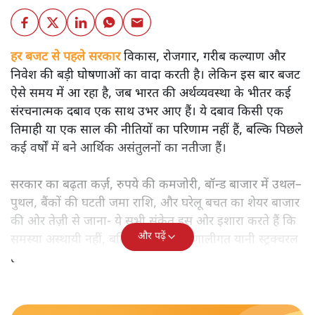
हर बजट से पहले सरकार
विकास, रोजगार, गरीब कल्याण और
निवेश की बड़ी घोषणाओं का वादा करती है। लेकिन इस बार बजट
ऐसे समय में आ रहा है, जब भारत की अर्थव्यवस्था के भीतर कई
संरचनात्मक दबाव एक साथ उभर आए हैं। ये दबाव किसी एक
तिमाही या एक साल की नीतियों का परिणाम नहीं हैं, बल्कि पिछले
कई वर्षों में बने आर्थिक असंतुलनों का नतीजा हैं।
सरकार का बढ़ता कर्ज़, रुपये की कमजोरी, बॉन्ड बाजार में उथल–
पुथल, बैंकों की घटती जमा राशि, और घरेलू बचत का शेयर बाजार
की ओर तेज़ी से जाना- ये सभी संकेत इस ओर इशारा करते हैं कि
और पढ़ें
समस्या अस्थायी नहीं, बल्कि गहरी और प्रणालीगत यानी स्ट्रक्चरल
है।