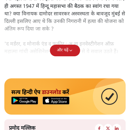
ही अगस्त 1947 में हिन्दू महासभा की बैठक का स्वांग रचा गया
था? क्या विनायक दामोदर सावरकर अस्वस्थता के बावजूद मुंबई से
दिल्ली इसलिए आए थे कि उनकी निगरानी में हत्या की योजना को
अंतिम रूप दिया जा सके ?
'द मर्डरर, द मोनार्क एंड द फ़कीर : अ न्यू इनवेस्टीगेशन ऑफ़
और पढ़ें
महात्मा गांधी असेशिनेशन' नामक किताब से ये सवाल उठते हैं।
सत्य हिन्दी ऐप
डाउनलोड
करें
प्रमोद मल्लिक