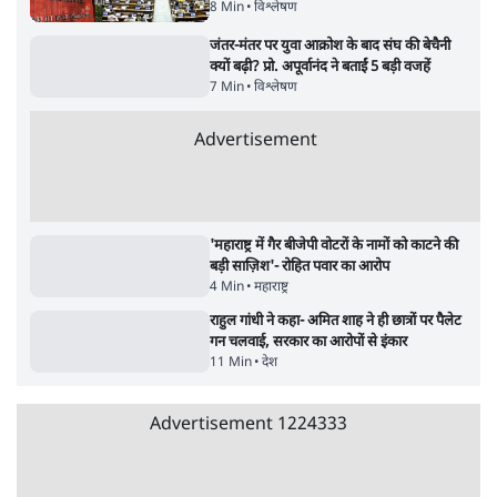
शाह के ख़िलाफ़ संसद में विपक्ष का मार्च, 'गृह मंत्री
मुंह छुपा रहे हैं क्योंकि वो छात्रों के गुनहगार हैं'
5 Min
•
देश
•
नेशनल ब्यूरो
Advertisement
122455
पाठकों की पसन्द
RSS नेता की जंतर मंतर आंदोलन पर टिप्पणी- सीधे
फायरिंग कराता, महिलाओं का रेप करवाता
4 Min
•
देश
शिक्षा संस्थान ‘विद्यार्थी’ नहीं, ‘अनुयायी’ तैयार कर
रहे, राहुल गांधी के बयान से छिड़ी नई बहस
6 Min
•
वक़्त-बेवक़्त