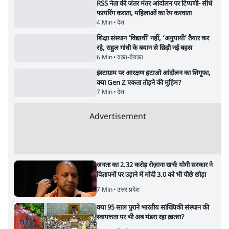
Advertisement
जंतर-मंतर प्रोटेस्ट- 'ताकतवर सरकार के नाम पर
आक्रामकता न दिखाए पुलिस, जेन जी को सुने': SC
5 Min
•
देश
•
नेशनल ब्यूरो
जंतर मंतर प्रोटेस्ट: 'युवाओं को प्रताड़ित किया जा रहा
है, पर मोदी-शाह में बोलने की हिम्मत नहीं'- राहुल
7 Min
•
देश
•
नेशनल ब्यूरो
पेंटर प्रशांत की दर्दनाक दास्तान- जंतर मंतर पर पैलेट
गन से 5 नहीं, 6 लोग घायल हुए
6 Min
•
देश
•
नेशनल ब्यूरो
क्या 95 साल पुराने भारतीय सांख्यिकी संस्थान की
स्वायत्तता पर भी अब मंडरा रहा ख़तरा?
8 Min
•
विश्लेषण
•
सत्य ब्यूरो