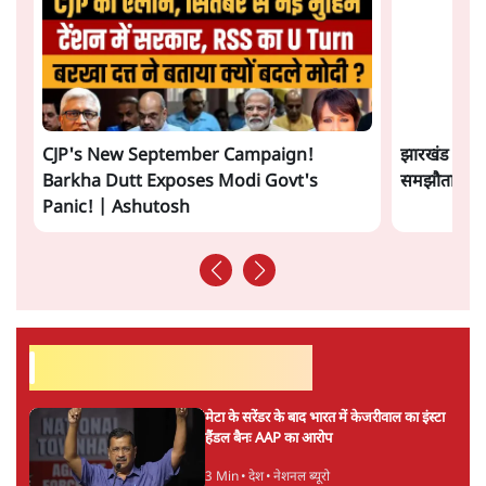
6 Min
•
देश
Advertisement
अतीक अहमद के बेटे अबान अहमद की सड़क हादसे
में मौत, जेल में बंद भाई से मिलने जा रहे थे
5 Min
•
उत्तर प्रदेश
उलटबांसीः राष्ट्र के चरित्र की मरम्मत जारी है
11 Min
•
व्यंग्य/उलटबाँसी
'अमित शाह के संसद में आने पर विचार करे सरकार':
राज्यसभा सभापति ने केंद्र से कहा
5 Min
•
देश
Advertisement