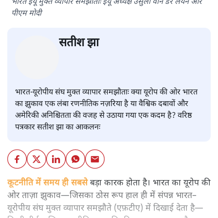
भारत–यूरोप संवाद: दूरदर्शी रणनीति या
हालात से उपजा मोड़?
विश्लेषण
|
सतीश झा
|
29 JAN, 2026