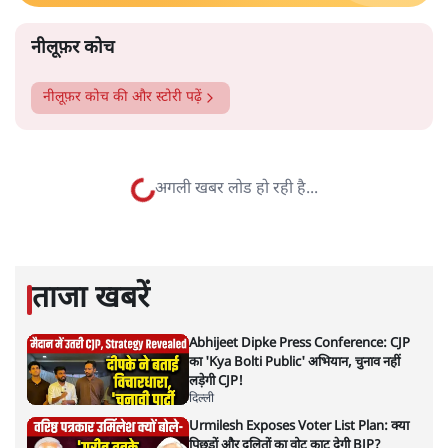
मेसोपोटामिया – विशेष रूप से
वहाँ रहने वाले कुर्द लोग – और
भारतीय उपमहाद्वीप ने कुछ समय से अपनी सहस्राब्दी पुरानी
सभ्यतागत पड़ोसी होने पर विचार किया है। इन ऐतिहासिक
सांस्कृतिक क्षेत्रों के बीच आदान-प्रदान का पुनरुद्धार दोनों पक्षों के
लिए बहुत महत्वपूर्ण है। दोनों के पास एक-दूसरे की केवल धुंधली
यादें हैं। लेकिन एक संक्षिप्त मुलाकात भी कई पारंपरिक समानताएँ
वापस ला देती है: साझा मूल्यों और दार्शनिक दृष्टिकोणों से लेकर
भाषाई और व्यंजन संबंधी समानताओं तक। इन लंबे समय से चली
आ रही और फलदायी संबंधों का पुनरुद्धार आज विशेष रूप से
अर्थपूर्ण है। क्योंकि भारत बहुध्रुवीय विश्व व्यवस्था में प्रमुख भूमिका
निभा रहा है।
इस संदर्भ में, कुर्द जैसे पुराने सहयोगी भारत के लिए पश्चिम एशिया
के पड़ोसी क्षेत्र को और अधिक व्यापक तथा गहन समझ विकसित
करने में सहायक हो सकते हैं। इस अर्थ में, तुर्की, सीरिया, ईरान,