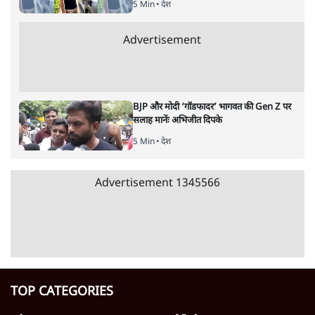
किताब नहीं, द हिन्दू की पड़ताल
4 Min
•
देश
Advertisement
1224333
देश
महिला आरक्षण बिलः किरण रिजिजू और राहुल गांधी
में एक्स पर ज़ुबानी जंग
3 Min
•
देश
भारत में मेटा की 'अवैध सेंसरशिप' बढ़ी, एक्टिविस्ट
टेलीग्राम की तरफ मुड़े
9 Min
•
देश