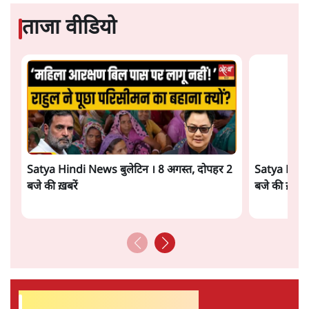
3 Min
•
देश
भारत में मेटा की 'अवैध सेंसरशिप' बढ़ी, एक्टिविस्ट
टेलीग्राम की तरफ मुड़े
9 Min
•
देश
झारखंड में छात्र नेताओं और सरकार की बातचीत
बेनतीजा, आंदोलन जारी
5 Min
•
देश
Advertisement
पीएम मोदी लाल किले से बताएं पैलेट गन चलाने का
आदेश किसका था, जंतर मंतर हमाराः CJP
5 Min
•
देश
सुखबीर बादल और पीएम मोदी मिले, पंजाब चुनाव से
पहले बीजेपी-अकाली दल गठबंधन की अटकलें तेज