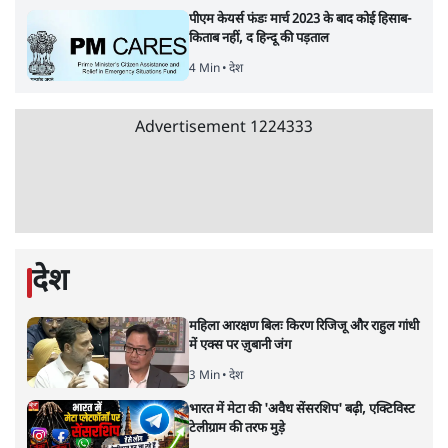
पाठकों की पसन्द
जनता का 2.32 करोड़ रोज़ाना खर्चः योगी सरकार ने
विज्ञापनों पर उड़ाने में मोदी 3.0 को भी पीछे छोड़ा
7 Min
•
उत्तर प्रदेश
शिक्षा संस्थान ‘विद्यार्थी’ नहीं, ‘अनुयायी’ तैयार कर
रहे, राहुल गांधी के बयान से छिड़ी नई बहस
6 Min
•
वक़्त-बेवक़्त
क्या 95 साल पुराने भारतीय सांख्यिकी संस्थान की
स्वायत्तता पर भी अब मंडरा रहा ख़तरा?
8 Min
•
विश्लेषण
Advertisement
उलटबांसीः राष्ट्र के चरित्र की मरम्मत जारी है