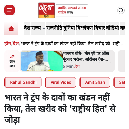
देश
राज्य
राजनीति
दुनिया
विश्लेषण
विचार
वीडियो
वक़्त
होम
/
देश
/
भारत ने ट्रंप के दावों का खंडन नहीं किया, तेल खरीद को 'राष्ट्रीय
हित' से जोड़ा
्र की मरम्मत
भागवत बोले- 'जेन ज़ी पर आँख
मूंदकर भरोसा, आंदोलन देश-
ट्रेंडिंग
विरोधी नहीं'; अतुल लिमये बोले थे-
सी
6 Min
.
देश
ख़बर
'एंटी नेशनल'
Rahul Gandhi
Viral Video
Amit Shah
Satya
भारत ने ट्रंप के दावों का खंडन नहीं
किया, तेल खरीद को 'राष्ट्रीय हित' से
जोड़ा