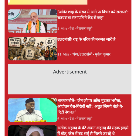
6 Min
•
पंजाब
संसद में क्या FCRA बिल पेश कर सकते हैं शाह?
कांग्रेस ने अपने सांसदों के लिए जारी किया व्हिप
6 Min
•
देश
Advertisement
'E20- दाल में काला नहीं, पूरी दाल ही काली; वाहनों
को बरबाद कर रहा है इथेनॉल': राहुल
5 Min
•
देश
UPI पर प्रस्तावित शुल्क के पीछे ट्रंप का दबाव?
वीजा-मास्टरकार्ड को फायदा पहुँचाने की चर्चा
6 Min
•
विश्लेषण