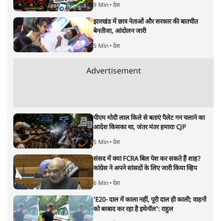
11 Min
•
व्यंग्य/उलटबाँसी
जंतर-मंतर पर युवा आक्रोश के बाद संघ की बेचैनी
क्यों बढ़ी? प्रो. अपूर्वानंद ने बताईं 5 बड़ी वजहें
7 Min
•
विश्लेषण
मैं अपने सारे सर्टिफिकेट दिखाने को तैयार, मोदी जी
भी अपनी डिग्री दिखाएंः दिपके
4 Min
•
देश
Advertisement
'महाराष्ट्र में गैर बीजेपी वोटरों के नामों को काटने की
बड़ी साज़िश'- रोहित पवार का आरोप
4 Min
•
महाराष्ट्र
पीएम केयर्स फंडः मार्च 2023 के बाद कोई हिसाब-