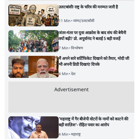
कॉकरोच जनता पार्टी ने की देशव्यापी अभियान की
घोषणा- 'क्या बोलती पब्लिक'
4 Min
•
देश
•
राजनीतिक ब्यूरो
UPI पर प्रस्तावित शुल्क के पीछे ट्रंप का दबाव?
वीजा-मास्टरकार्ड को फायदा पहुँचाने की चर्चा
6 Min
•
विश्लेषण
•
नेशनल ब्यूरो
'E20- दाल में काला नहीं, पूरी दाल ही काली; वाहनों
को बरबाद कर रहा है इथेनॉल': राहुल
5 Min
•
देश
•
नेशनल ब्यूरो
Advertisement
122455