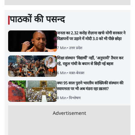
'अमित शाह के संसद में आने पर विचार करे सरकार':
राज्यसभा सभापति ने केंद्र से कहा
5 Min
•
देश
•
नेशनल ब्यूरो
उलटबांसीः राष्ट्र के चरित्र की मरम्मत जारी है
11 Min
•
व्यंग्य/उलटबाँसी
•
मुकेश कुमार
Advertisement
भागवत बोले- 'जेन ज़ी पर आँख मूंदकर भरोसा,
आंदोलन देश-विरोधी नहीं'; अतुल लिमये बोले थे-
'एंटी नेशनल'
6 Min
•
देश
•
नेशनल ब्यूरो
अतीक अहमद के बेटे अबान अहमद की सड़क हादसे
में मौत, जेल में बंद भाई से मिलने जा रहे थे
5 Min
•
उत्तर प्रदेश
•
लखनऊ ब्यूरो