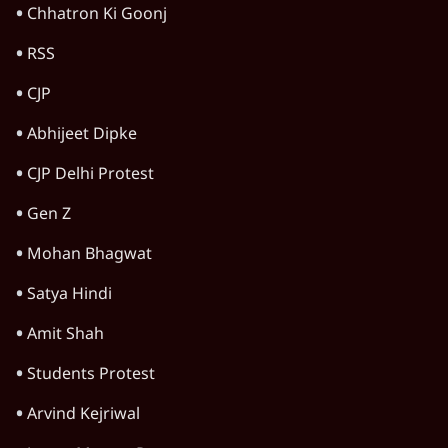
में एक्स पर ज़ुबानी जंग
4 Min
•
देश
Advertisement
भारत में मेटा की 'अवैध सेंसरशिप' बढ़ी, एक्टिविस्ट
टेलीग्राम की तरफ मुड़े
11 Min
•
देश
झारखंड में छात्र नेताओं और सरकार की बातचीत
बेनतीजा, आंदोलन जारी
5 Min
•
देश
पीएम मोदी लाल किले से बताएं पैलेट गन चलाने का
आदेश किसका था, जंतर मंतर हमाराः CJP
5 Min
•
देश
Advertisement