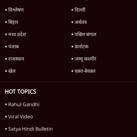
पीएम केयर्स फंडः मार्च 2023 के बाद कोई हिसाब-
किताब नहीं, द हिन्दू की पड़ताल
4 Min
•
देश
Advertisement
1224333
देश
राहुल गांधी ने प्रयागराज में जेन ज़ी को झकझोरा- 3D
संदेश- दर्द, डेटा, दौलत
6 Min
•
देश
जंतर मंतर से गायब ABVP रांची में छात्रों के लिए क्यों
प्रोटेस्ट कर रही है
6 Min
•
देश
महिला आरक्षण बिलः किरण रिजिजू और राहुल गांधी