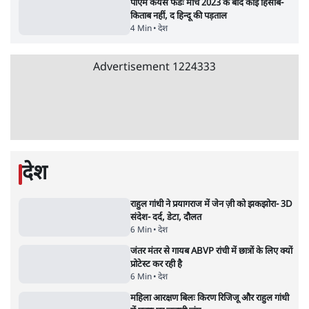
BJP और मोदी ‘गॉडफादर’ भागवत की Gen Z पर
सलाह मानेंः अभिजीत दिपके
5 Min
•
देश
•
राजनीतिक ब्यूरो
मार्क ज़करबर्ग का माफीनामाः ये बहुत अंदर की बात
है
9 Min
•
विश्लेषण
•
शीतल पी. सिंह
महुआ मोइत्रा से SC ने कहा- ' अंडों से क्यों डरती हैं?
स्वतंत्रता सेनानी सीने पर गोली खाते थे'
4 Min
•
देश
•
नेशनल ब्यूरो
Abhijeet Dipke Press Conference: CJP
का 'Kya Bolti Public' अभियान, चुनाव नहीं
लड़ेगी CJP!
दिल्ली
•
सत्य ब्यूरो
झारखंड में छात्र नेताओं और सरकार की बातचीत
बेनतीजा, आंदोलन जारी
5 Min
•
देश
•
सत्य ब्यूरो