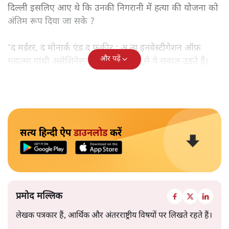
दिल्ली इसलिए आए थे कि उनकी निगरानी में हत्या की योजना को
अंतिम रूप दिया जा सके ?
'द मर्डरर, द मोनार्क एंड द फ़कीर : अ न्यू इनवेस्टीगेशन ऑफ़
और पढ़ें
महात्मा गांधी असेशिनेशन' नामक किताब से ये सवाल उठते हैं।
सत्य हिन्दी ऐप
डाउनलोड
करें
प्रमोद मल्लिक
लेखक पत्रकार हैं, आर्थिक और अंतरराष्ट्रीय विषयों पर लिखते रहते हैं।