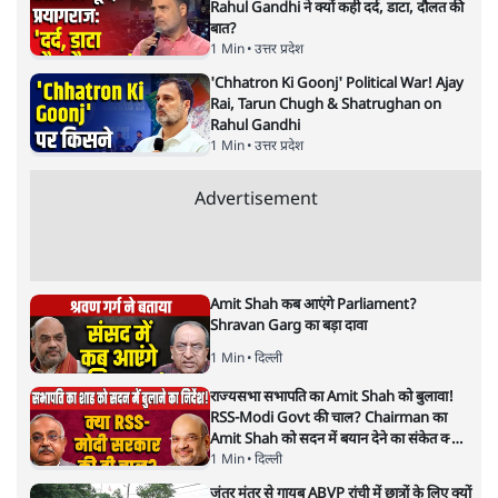
सवर्ण पाखंडः मोदी-शाह के कब्र खुदने
वाले आपत्तिजनक नारों पर अब चुप्पी
क्यों
विश्लेषण
|
मुकेश कुमार
|
29 JAN, 2026
मुकेश कुमार
आप हैरान हुए या नहीं। पीएम मोदी और अमित शाह के खिलाफ
जेएनयू में जब कब्र खुदने वाले आपत्तिजनक नारे लगे तो फौरन
एफआईआर दर्ज की गई। छात्रों को देशद्रोही कहा गया। वैसे ही नारे
अब सवर्ण प्रदर्शनकारी पूरे देश में लगा रहे हैं तो चुप्पी है। कोई संज्ञान
लेने वाला नहीं है।