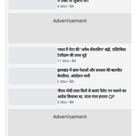
Advertisement
122455
पाठकों की पसन्द
जनता का 2.32 करोड़ रोज़ाना खर्चः योगी सरकार ने
विज्ञापनों पर उड़ाने में मोदी 3.0 को भी पीछे छोड़ा
7 Min
•
उत्तर प्रदेश
शिक्षा संस्थान ‘विद्यार्थी’ नहीं, ‘अनुयायी’ तैयार कर
रहे, राहुल गांधी के बयान से छिड़ी नई बहस
6 Min
•
वक़्त-बेवक़्त
क्या 95 साल पुराने भारतीय सांख्यिकी संस्थान की
स्वायत्तता पर भी अब मंडरा रहा ख़तरा?
8 Min
•
विश्लेषण