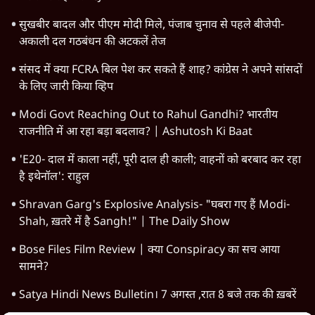
राजनीति
महाराष्ट्र
विश्लेषण
दिल्ली
बिहार
अर्थतंत्र
मध्य प्रदेश
पश्चिम बंगाल
पंजाब
कर्नाटक
राजस्थान
जम्मू कश्मीर
खेल
वक़्त-बेवक़्त
HOT TOPICS
Rahul Gandhi
Viral Video
Satya Hindi Bulletin