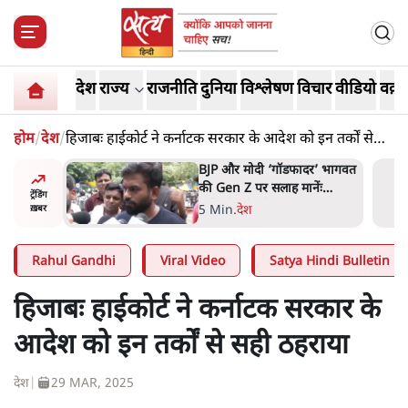
देश
राज्य
राजनीति
दुनिया
विश्लेषण
विचार
वीडियो
वक़्त
होम
/
देश
/
हिजाबः हाईकोर्ट ने कर्नाटक सरकार के आदेश को इन तर्कों से
सही ठहराया
ं, पूरी दाल
BJP और मोदी ‘गॉडफादर’ भागवत
रबाद कर
की Gen Z पर सलाह मानेंः
ट्रेंडिंग
अभिजीत दिपके
5 Min
.
देश
ख़बर
Rahul Gandhi
Viral Video
Satya Hindi Bulletin
हिजाबः हाईकोर्ट ने कर्नाटक सरकार के
आदेश को इन तर्कों से सही ठहराया
देश
|
29 MAR, 2025