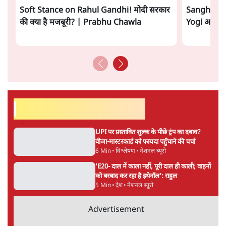
लेखक सत्यहिंदी के संपादक हैं।
मुकेश कुमार
की और स्टोरी पढ़ें
अगली खबर लोड हो रही है...
ताजा खबरें
राहुल गांधी ने प्रयागराज में जेन ज़ी को झकझोरा- 3D
संदेश- दर्द, डेटा, दौलत
6 Min
•
देश
"40 करोड़ युवाओं की ताकत!" Prayagraj में