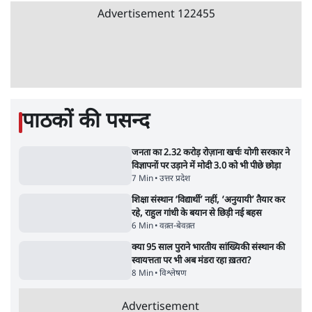
जंतर मंतर से गायब ABVP रांची में छात्रों के लिए क्यों
strategy से जोड़कर बड़ा सवाल उठाया है।
प्रोटेस्ट कर रही है
6 Min
•
देश
Advertisement
महिला आरक्षण बिलः किरण रिजिजू और राहुल गांधी
में एक्स पर ज़ुबानी जंग
4 Min
•
देश
भारत में मेटा की 'अवैध सेंसरशिप' बढ़ी, एक्टिविस्ट
टेलीग्राम की तरफ मुड़े
11 Min
•
देश
ताजा वीडियो