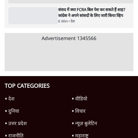
Advertisement
उलटबांसीः राष्ट्र के चरित्र की मरम्मत जारी है
11 Min
•
व्यंग्य/उलटबाँसी
जंतर-मंतर पर युवा आक्रोश के बाद संघ की बेचैनी
क्यों बढ़ी? प्रो. अपूर्वानंद ने बताईं 5 बड़ी वजहें
7 Min
•
विश्लेषण
मैं अपने सारे सर्टिफिकेट दिखाने को तैयार, मोदी जी
भी अपनी डिग्री दिखाएंः दिपके
4 Min
•
देश
Advertisement
'महाराष्ट्र में गैर बीजेपी वोटरों के नामों को काटने की
बड़ी साज़िश'- रोहित पवार का आरोप
4 Min
•
महाराष्ट्र