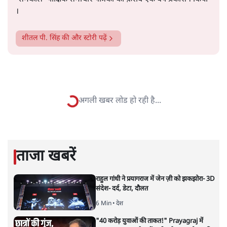
शीतल पी. सिंह
1984 से अमर उजाला, चौथी दुनिया, इंडिया टुडे, समय सूत्रधार,
स्वतंत्र भारत, दैनिक जागरण आदि में 1993 तक लगातार रिपोर्टिंग
की। इसके बाद पारिवारिक व्यवसाय में क़रीब दो दशक गुज़ारने के
बाद पत्रकारिता में पुनर्वापसी को प्रयासरत। बीच में 2010-11 में
'समकाल' पाक्षिक समाचार पत्रिका का क़रीब एक वर्ष प्रकाशन किया
।
शीतल पी. सिंह
की और स्टोरी पढ़ें