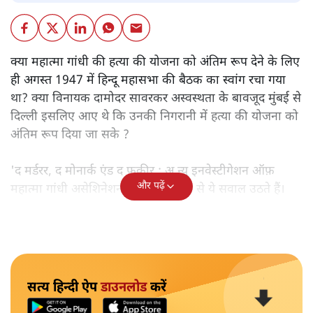
क्या महात्मा गांधी की हत्या की योजना को अंतिम रूप देने के लिए
ही अगस्त 1947 में हिन्दू महासभा की बैठक का स्वांग रचा गया
था? क्या विनायक दामोदर सावरकर अस्वस्थता के बावजूद मुंबई से
दिल्ली इसलिए आए थे कि उनकी निगरानी में हत्या की योजना को
अंतिम रूप दिया जा सके ?
'द मर्डरर, द मोनार्क एंड द फ़कीर : अ न्यू इनवेस्टीगेशन ऑफ़
और पढ़ें
महात्मा गांधी असेशिनेशन' नामक किताब से ये सवाल उठते हैं।
सत्य हिन्दी ऐप
डाउनलोड
करें