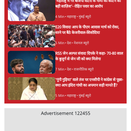
'महाराष्ट्र में गैर बीजेपी वोटरों के नामों को काटने की
बड़ी साज़िश'- रोहित पवार का आरोप
4 Min
•
महाराष्ट्र
•
मुंबई ब्यूरो
E20 विवादः आप के पीएम आवास मार्च को रोका,
धरने पर बैठे केजरीवाल-सिसोदिया
5 Min
•
देश
•
नेशनल ब्यूरो
RSS जेन अल्फा संवादः दिपके ने कहा- 70-80 साल
के बुजुर्ग से जेन जी को क्या मिलेगा
7 Min
•
देश
•
राजनीतिक ब्यूरो
'गूंगी गुड़िया' वाले तंज पर एनसीपी ने कांग्रेस से पूछा-
क्या आप इंदिरा गांधी का अपमान सही मानते हैं?
5 Min
•
महाराष्ट्र
•
मुंबई ब्यूरो
Advertisement
122455