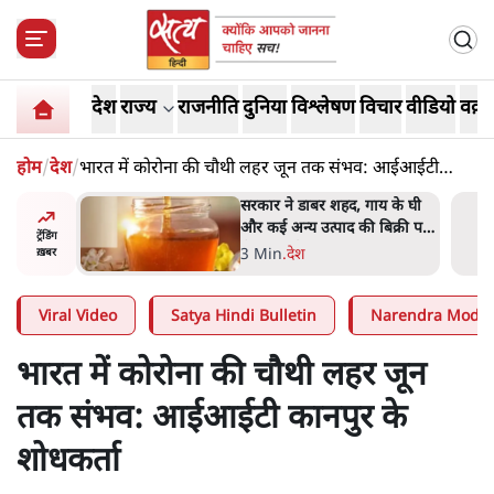
देश
राज्य
राजनीति
दुनिया
विश्लेषण
विचार
वीडियो
वक़्त
होम
/
देश
/
भारत में कोरोना की चौथी लहर जून तक संभव: आईआईटी
कानपुर के शोधकर्ता
ाय के घी
'महाराष्ट्र में गैर बीजेपी वोटरों के
बिक्री पर
नामों को काटने की बड़ी साज़िश'-
ट्रेंडिंग
रोहित पवार का आरोप
4 Min
.
महाराष्ट्र
ख़बर
Viral Video
Satya Hindi Bulletin
Narendra Modi
भारत में कोरोना की चौथी लहर जून
तक संभव: आईआईटी कानपुर के
शोधकर्ता