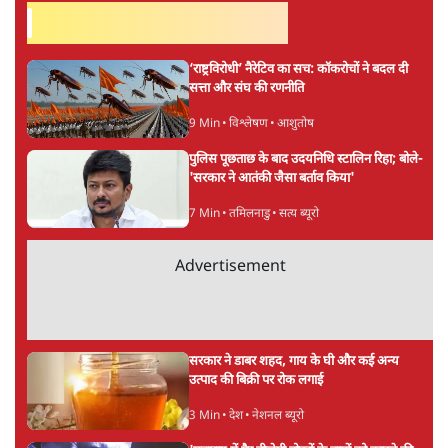
सर्वाधिक पढ़ी गयी खबरें
‘राष्ट्रविरोधी’ नैरेटिव का सच: कॉकरोचों ने बदल दी
सत्ता और संघ की रणनीति
9 Min
•
विश्लेषण
•
आशुतोष
पुलिस पूछताछ के बाद उदयनिधि स्टालिन रिहा; बोले-
'सरकार ने आतंकी जैसा बर्ताव किया'
7 Min
•
तमिलनाडु
•
सत्य ब्यूरो
Advertisement
सरकार ने डाबर शहद, गाय के घी और कई अन्य
उत्पाद की बिक्री पर रोक लगाई
3 Min
•
देश
•
नेशनल ब्यूरो