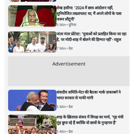
शेख हसीना: '2024 में छात्र आंदोलन नहीं,
सुनियोजित तख्तापलट था; मैं अपने लोगों के पास
जरूर लौटूंगी'
5 Min
•
दुनिया
जंतर मंतर प्रोटेस्ट: 'युवाओं को प्रताड़ित किया जा रहा
है, पर मोदी-शाह में बोलने की हिम्मत नहीं'- राहुल
7 Min
•
देश
Advertisement
संसदीय समिति-मेटा की बैठकः मार्क ज़करबर्ग ने
भारत सरकार से माफी मांगी
5 Min
•
देश
शाह के ख़िलाफ़ संसद में विपक्ष का मार्च, 'गृह मंत्री
मुंह छुपा रहे हैं क्योंकि वो छात्रों के गुनहगार हैं'
5 Min
•
देश