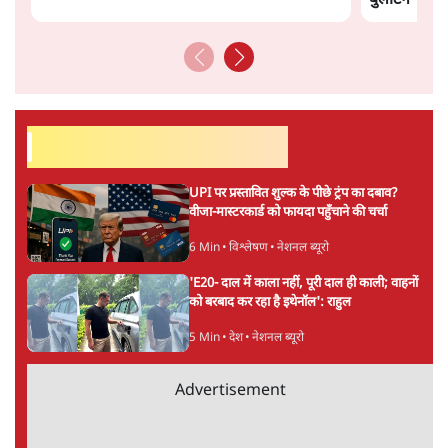
समी अहमद
की और स्टोरी पढ़ें
अगली खबर लोड हो रही है...
ताजा खबरें
NALSAR दीक्षांत समारोह के मुख्य अतिथि के रूप
में CJI सूर्यकांत का छात्रों ने किया विरोध
6 Min
•
तेलंगाना
ईरान ने जारी किया मुजतबा खामेनेई का वीडियो;
स्वास्थ्य पर इसराइली मीडिया में चल रही थीं अफवाहें