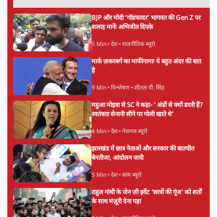
7 Min
•
दुनिया
जेन-ज़ी के लिए नहीं, संघ की राजनैतिक हेजेमनी
बचाने आए हैं मोहन भागवत!
14 Min
•
विमर्श
Advertisement
होर्मुज समझौते के करीब पहुँचे ईरान-ओमान, लेकिन
स्ट्रेट को खोलने के लिए तेहरान ने रखी कड़ी शर्तें
8 Min
•
दुनिया
BJP-RSS की वजह से राहुल के प्रयागराज
'Chhatron Ki Goonj' कार्यक्रम में उमड़ी युवाओं
की भारी भीड़
1 Min
•
विश्लेषण
UPI नागरिकों के लिए रहेगा मुफ्त, बड़े व्यापारियों पर
लग सकता है मामूली चार्ज: केंद्र