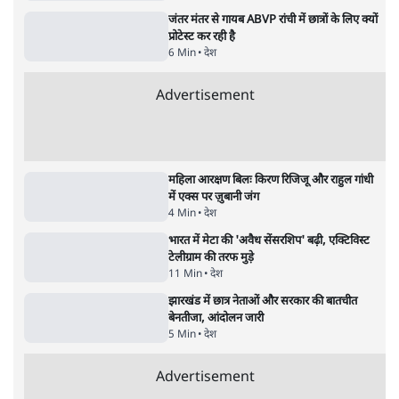
झारखंड में छात्र नेताओं और सरकार की बातचीत
बेनतीजा, आंदोलन जारी
5 Min
•
देश
•
सत्य ब्यूरो
राहुल गांधी के जेन ज़ी इवेंट 'छात्रों की गूंज' को शर्तों
के साथ मंज़ूरी देना पड़ा
5 Min
•
देश
•
राजनीतिक ब्यूरो
Advertisement
122455
पाठकों की पसन्द
जनता का 2.32 करोड़ रोज़ाना खर्चः योगी सरकार ने