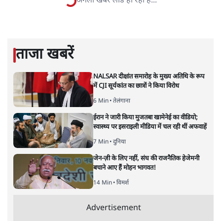
शंभुनाथ शुक्ल
शंभुनाथ शुक्ल
की और स्टोरी पढ़ें
उर्दू को लेकर फरेब और नीतीश की छवि
चमकाने की ऐसी कोशिश क्यों?
बिहार
|
समी अहमद
|
29 MAR, 2025