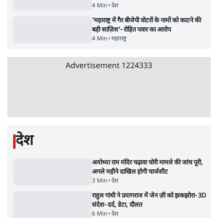
'E20- दाल में काला नहीं, पूरी दाल ही काली; वाहनों
को बरबाद कर रहा है इथेनॉल': राहुल
5 Min
•
देश
•
नेशनल ब्यूरो
Advertisement
BJP और मोदी ‘गॉडफादर’ भागवत की Gen Z पर
सलाह मानेंः अभिजीत दिपके
5 Min
•
देश
•
राजनीतिक ब्यूरो
मार्क ज़करबर्ग का माफीनामाः ये बहुत अंदर की बात
है
9 Min
•
विश्लेषण
•
शीतल पी. सिंह
महुआ मोइत्रा से SC ने कहा- ' अंडों से क्यों डरती हैं?
स्वतंत्रता सेनानी सीने पर गोली खाते थे'
4 Min
•
देश
•
नेशनल ब्यूरो