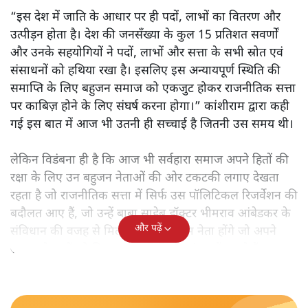
“इस देश में जाति के आधार पर ही पदों, लाभों का वितरण और
उत्पीड़न होता है। देश की जनसँख्या के कुल 15 प्रतिशत सवर्णों
और उनके सहयोगियों ने पदों, लाभों और सत्ता के सभी स्रोत एवं
संसाधनों को हथिया रखा है। इसलिए इस अन्यायपूर्ण स्थिति की
समाप्ति के लिए बहुजन समाज को एकजुट होकर राजनीतिक सत्ता
पर काबिज़ होने के लिए संघर्ष करना होगा।” कांशीराम द्वारा कही
गई इस बात में आज भी उतनी ही सच्चाई है जितनी उस समय थी।
लेकिन विडंबना ही है कि आज भी सर्वहारा समाज अपने हितों की
रक्षा के लिए उन बहुजन नेताओं की ओर टकटकी लगाए देखता
रहता है जो राजनीतिक सत्ता में सिर्फ उस पॉलिटिकल रिजर्वेशन की
बदौलत आए हैं, जो उन्हें बाबा साहेब डॉक्टर भीमराव आंबेडकर के
और पढ़ें
संविधान की वजह से मिला। ऐसे बहुत कम नेता होंगे जो अपने
समाज के मुद्दों को विधानसभाओं में और संसद में उठाते हैं।