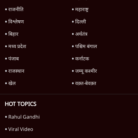
7 Min
•
विश्लेषण
Advertisement
मैं अपने सारे सर्टिफिकेट दिखाने को तैयार, मोदी जी
भी अपनी डिग्री दिखाएंः दिपके
4 Min
•
देश
'महाराष्ट्र में गैर बीजेपी वोटरों के नामों को काटने की
बड़ी साज़िश'- रोहित पवार का आरोप
4 Min
•
महाराष्ट्र
Advertisement
1224333