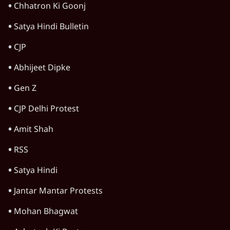
देश
अयोध्या राम मंदिर चढ़ावा चोरी मामले की जांच पूरी,
अगले महीने दाखिल होगी चार्जशीट
3 Min
•
देश
राहुल गांधी ने प्रयागराज में जेन ज़ी को झकझोरा- 3D
संदेश- दर्द, डेटा, दौलत
6 Min
•
देश
जंतर मंतर से गायब ABVP रांची में छात्रों के लिए क्यों
प्रोटेस्ट कर रही है
6 Min
•
देश
Advertisement
महिला आरक्षण बिलः किरण रिजिजू और राहुल गांधी
में एक्स पर ज़ुबानी जंग
4 Min
•
देश
भारत में मेटा की 'अवैध सेंसरशिप' बढ़ी, एक्टिविस्ट