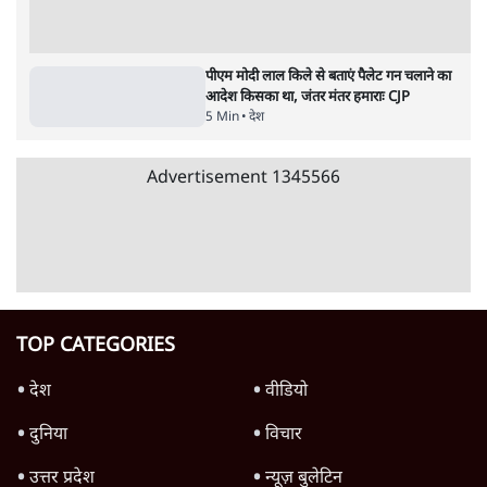
विज्ञापनों पर उड़ाने में मोदी 3.0 को भी पीछे छोड़ा
7 Min
•
उत्तर प्रदेश
शिक्षा संस्थान ‘विद्यार्थी’ नहीं, ‘अनुयायी’ तैयार कर
रहे, राहुल गांधी के बयान से छिड़ी नई बहस
6 Min
•
वक़्त-बेवक़्त
क्या 95 साल पुराने भारतीय सांख्यिकी संस्थान की
स्वायत्तता पर भी अब मंडरा रहा ख़तरा?
8 Min
•
विश्लेषण
Advertisement
उलटबांसीः राष्ट्र के चरित्र की मरम्मत जारी है
11 Min
•
व्यंग्य/उलटबाँसी
Parliament LIVE | हंगामे के बीच फिर शुरू हुई
संसद | 2 Bills Today
दिल्ली
जंतर-मंतर पर युवा आक्रोश के बाद संघ की बेचैनी
क्यों बढ़ी? प्रो. अपूर्वानंद ने बताईं 5 बड़ी वजहें