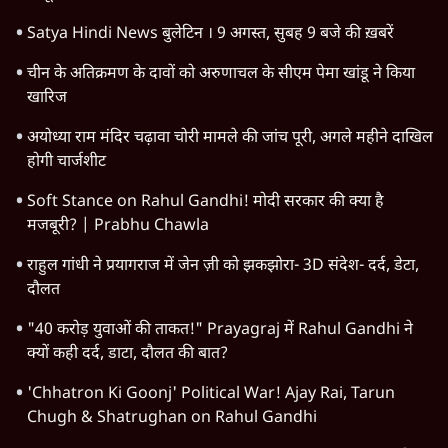
TOP CATEGORIES
देश
वीडियो
दुनिया
विचार
उत्तर प्रदेश
न्यूज़ बुलेटिन
राजनीति
महाराष्ट्र
विश्लेषण
दिल्ली
बिहार
अर्थतंत्र
मध्य प्रदेश
पश्चिम बंगाल
पंजाब
कर्नाटक
राजस्थान
जम्मू कश्मीर
खेल
वक़्त-बेवक़्त