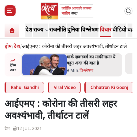
देश
राज्य
राजनीति
दुनिया
विश्लेषण
विचार
वीडियो
वक़्त
होम
/
देश
/
आईएमए : कोरोना की तीसरी लहर अवश्यंभावी, तीर्थाटन टालें
र’ भागवत
मार्क ज़करबर्ग का माफीनामाः ये
ेंः
बहुत अंदर की बात है
ट्रेंडिंग
9 Min
.
विश्लेषण
ख़बर
Rahul Gandhi
Viral Video
Chhatron Ki Goonj
आईएमए : कोरोना की तीसरी लहर
अवश्यंभावी, तीर्थाटन टालें
देश
|
12 JUL, 2021