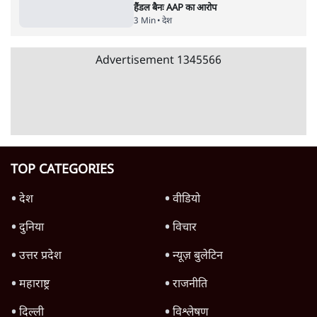
इंस्टाग्राम पर आरक्षण हटाओ आंदोलन का शिगूफा,
क्या Gen Z एकता तोड़ने की मुहिम?
7 Min
•
देश
जनता का 2.32 करोड़ रोज़ाना खर्चः योगी सरकार ने
विज्ञापनों पर उड़ाने में मोदी 3.0 को भी पीछे छोड़ा
7 Min
•
उत्तर प्रदेश
Advertisement
क्या 95 साल पुराने भारतीय सांख्यिकी संस्थान की
स्वायत्तता पर भी अब मंडरा रहा ख़तरा?
8 Min
•
विश्लेषण
जंतर-मंतर पर युवा आक्रोश के बाद संघ की बेचैनी
क्यों बढ़ी? प्रो. अपूर्वानंद ने बताईं 5 बड़ी वजहें
7 Min
•
विश्लेषण
'महाराष्ट्र में गैर बीजेपी वोटरों के नामों को काटने की
बड़ी साज़िश'- रोहित पवार का आरोप
4 Min
•
महाराष्ट्र