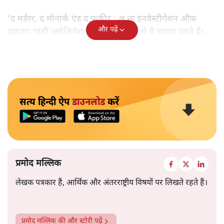
'द मर्डरर, द मोनार्क एंड द फ़कीर : अ न्यू इनवेस्टीगेशन ऑफ़
और पढ़ें
महात्मा गांधी असेशिनेशन' नामक किताब से ये सवाल उठते हैं।
सत्य हिन्दी ऐप
डाउनलोड
करें
प्रमोद मल्लिक
लेखक पत्रकार हैं, आर्थिक और अंतरराष्ट्रीय विषयों पर लिखते रहते हैं।
प्रमोद मल्लिक
की और स्टोरी पढ़ें