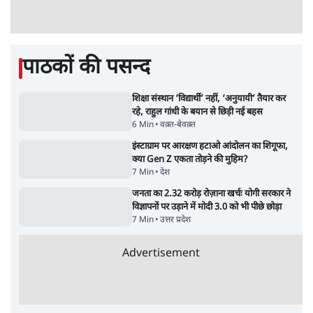
Advertisement
Urmilesh Exposes Voter List Plan: क्या
पिछड़ों और दलितों का वोट काट देगी BJP?
विश्लेषण
भागवत बोले- 'जेन ज़ी पर आँख मूंदकर भरोसा,
आंदोलन देश-विरोधी नहीं'; अतुल लिमये बोले थे-
'एंटी नेशनल'
6 Min
•
देश
ताजा वीडियो