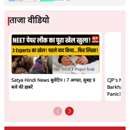
कूटनीति में समय ही सबसे
बड़ा कारक होता है। भारत का यूरोप की
ओर ताज़ा झुकाव—जिसका ठोस रूप हाल ही में संपन्न भारत–
यूरोपीय संघ मुक्त व्यापार समझौते (एफ़टीए) में दिखाई देता है—
किसी दीर्घकालिक रणनीतिक दूरदृष्टि की पराकाष्ठा कम, और
परिस्थितियों के दबाव में लिया गया एक तेज़ निर्णय अधिक लगता
और पढ़ें
है।
सत्य हिन्दी ऐप
डाउनलोड
करें
सतीश झा
सतीश झा समकालीन भारतीय भाषाई लेखन के सबसे सूक्ष्म,
विश्लेषणात्मक और मानवीय स्वरों में से एक हैं। शिक्षा, समाज,
संस्कृति और भाषा पर उनकी दृष्टि गहरी और साफ़ है। उनकी शैली—
सरल भाषा में जटिल प्रश्नों को खोलने की—उन्हें आज के
हिंदी‑हिंदुस्तानी लेखन में एक विशिष्ट स्थान देती है।