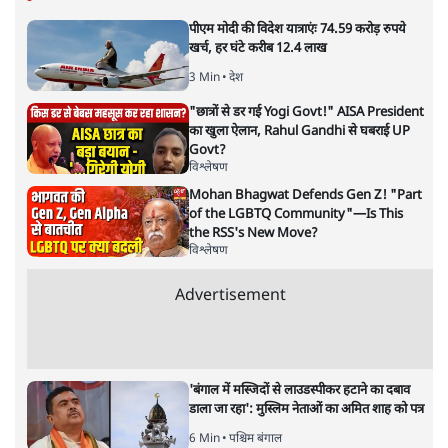
सत्य हिन्दी ऐप
डाउनलोड
करें
मुकेश कुमार
लेखक सत्यहिंदी के संपादक हैं।
मुकेश कुमार
की और स्टोरी पढ़ें
भारत–यूरोप संवाद: दूरदर्शी रणनीति या