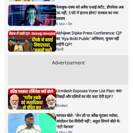
हालात से उपजा मोड़?
विश्लेषण
|
सतीश झा
|
29 JAN, 2026
भारत ईयू मुक्त व्यापार समझौताः ईयू अध्यक्ष उर्सुला वॉन डेर लेयेन और
पीएम मोदी
सतीश झा
भारत-यूरोपीय संघ मुक्त व्यापार समझौताः क्या यूरोप की ओर भारत
का झुकाव एक लंबा रणनीतिक नज़रिया है या वैश्विक दबावों और
अमेरिकी अनिश्चितता की वजह से उठाया गया एक कदम है? वरिष्ठ
पत्रकार सतीश झा का आकलनः