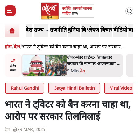
देश
राज्य
राजनीति
दुनिया
विश्लेषण
विचार
वीडियो
वक़्त
होम
/
देश
/
भारत ने ट्विटर को बैन करना चाहा था, आरोप पर सरकार
तिलमिलाई
ाकतवर
जंतर मंतर प्रोटेस्ट: 'युवाओं को
रामकता न
प्रताड़ित किया जा रहा है, पर मोदी-
ट्रेंडिंग
ो सुने':
शाह में बोलने की हिम्मत नहीं'-
7 Min
.
देश
ख़बर
राहुल
Rahul Gandhi
Satya Hindi Bulletin
Viral Video
भारत ने ट्विटर को बैन करना चाहा था,
आरोप पर सरकार तिलमिलाई
देश
|
29 MAR, 2025