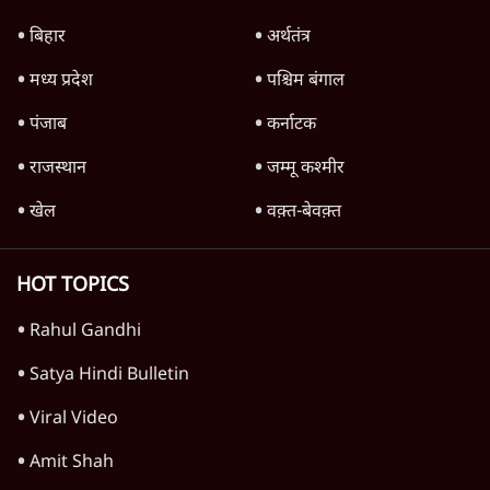
Advertisement
उलटबांसीः राष्ट्र के चरित्र की मरम्मत जारी है
11 Min
•
व्यंग्य/उलटबाँसी
राहुल गांधी ने कहा- अमित शाह ने ही छात्रों पर पैलेट
गन चलवाई, सरकार का आरोपों से इंकार
11 Min
•
देश
Advertisement
1224333
देश