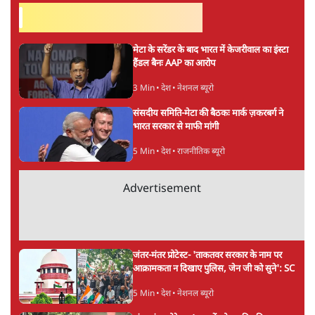
सतीश झा
की और स्टोरी पढ़ें
अगली खबर लोड हो रही है...
ताजा खबरें
पीएम मोदी की विदेश यात्राएंः 74.59 करोड़ रुपये
खर्च, हर घंटे करीब 12.4 लाख
3 Min
•
देश
"छात्रों से डर गई Yogi Govt!" AISA President
का खुला ऐलान, Rahul Gandhi से घबराई UP
Govt?
विश्लेषण