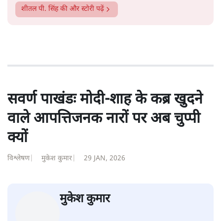
शीतल पी. सिंह
1984 से अमर उजाला, चौथी दुनिया, इंडिया टुडे, समय सूत्रधार,
स्वतंत्र भारत, दैनिक जागरण आदि में 1993 तक लगातार रिपोर्टिंग
की। इसके बाद पारिवारिक व्यवसाय में क़रीब दो दशक गुज़ारने के
बाद पत्रकारिता में पुनर्वापसी को प्रयासरत। बीच में 2010-11 में
'समकाल' पाक्षिक समाचार पत्रिका का क़रीब एक वर्ष प्रकाशन किया
।
शीतल पी. सिंह
की और स्टोरी पढ़ें
सवर्ण पाखंडः मोदी-शाह के कब्र खुदने