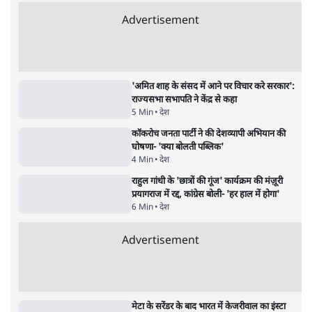
राज्यसभा सभापति ने केंद्र से कहा
5 Min
•
देश
•
नेशनल ब्यूरो
शाह के ख़िलाफ़ संसद में विपक्ष का मार्च, 'गृह मंत्री
मुंह छुपा रहे हैं क्योंकि वो छात्रों के गुनहगार हैं'
5 Min
•
देश
•
नेशनल ब्यूरो
Advertisement
122455
पाठकों की पसन्द
शिक्षा संस्थान ‘विद्यार्थी’ नहीं, ‘अनुयायी’ तैयार कर
रहे, राहुल गांधी के बयान से छिड़ी नई बहस
6 Min
•
वक़्त-बेवक़्त