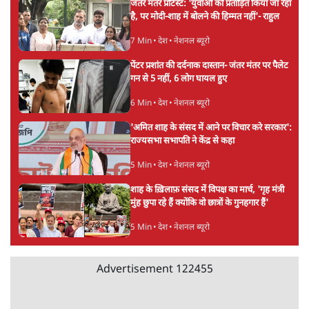
Mohan Bhagwat Defends Gen Z! "Part
of the LGBTQ Community"—Is This
the RSS's New Move?
विश्लेषण
Advertisement
'बंगाल में मस्जिदों से लाउडस्पीकर हटाने का दबाव
डाला जा रहा': मुस्लिम नेताओं का अमित शाह को पत्र
6 Min
•
पश्चिम बंगाल
फेसबुक-एक्स को अवैध एआई कंटेंट, डीपफेक अब
36 नहीं, 3 घंटे में हटाना होगा? सरकार का नया
प्रस्ताव
6 Min
•
देश
Abhijeet Dipke Press Conference: CJP
का 'Kya Bolti Public' अभियान, चुनाव नहीं
लड़ेगी CJP!
दिल्ली