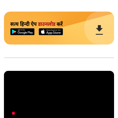
सत्य हिन्दी ऐप
डाउनलोड
करें