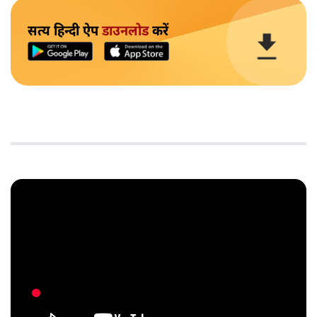
सत्य हिन्दी ऐप
डाउनलोड
करें