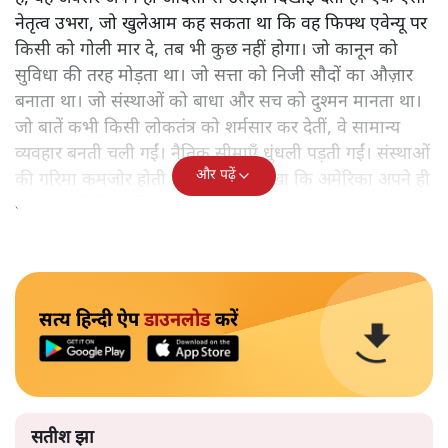
नेतृत्व उभरा, जो खुलेआम कह सकता था कि वह फिफ्थ एवेन्यू पर
किसी को गोली मार दे, तब भी कुछ नहीं होगा। जो कानून को
सुविधा की तरह मोड़ता था। जो सत्ता को निजी सौदों का औज़ार
बनाता था। जो संस्थाओं को बाधा और सच को दुश्मन मानता था।
जो बातें कभी किसी लोकतंत्र को शर्मसार कर देतीं, वे सामान्य
व्यवहार बनती चली गईं। नैतिक सीमाएँ धुंधली पड़ती गईं। संस्थाओं
और पढ़ें
की गरिमा कमजोर होती गई। दुनिया ने देखा कि अमेरिका अपने ही
बनाए मूल्यों से दूर खिसक रहा है।
सत्य हिन्दी ऐप
डाउनलोड
करें
सतीश झा