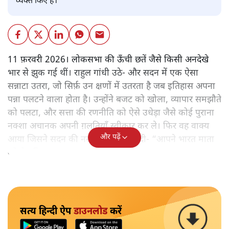
व्यक्त किए हैं।
11 फ़रवरी 2026। लोकसभा की ऊँची छतें जैसे किसी अनदेखे
भार से झुक गई थीं। राहुल गांधी उठे- और सदन में एक ऐसा
सन्नाटा उतरा, जो सिर्फ़ उन क्षणों में उतरता है जब इतिहास अपना
पन्ना पलटने वाला होता है। उन्होंने बजट को खोला, व्यापार समझौते
को पलटा, और सत्ता की रणनीति को ऐसे उधेड़ा जैसे कोई पुराना
नक्शा अचानक अपनी ग़लतियाँ स्वीकार कर ले। फिर वह वाक्य
और पढ़ें
आया जिसने सदन की नसों में बर्फ़ उतार दी- “आपने भारत माता
को बेच दिया।”
सत्य हिन्दी ऐप
डाउनलोड
करें