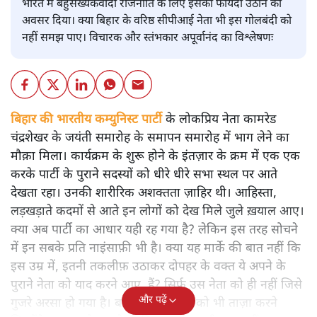
भारत में बहुसंख्यकवादी राजनीति के लिए इसका फायदा उठाने का
अवसर दिया। क्या बिहार के वरिष्ठ सीपीआई नेता भी इस गोलबंदी को
नहीं समझ पाए। विचारक और स्तंभकार अपूर्वानंद का विश्लेषणः
बिहार की भारतीय कम्युनिस्ट पार्टी
के लोकप्रिय नेता कामरेड
चंद्रशेखर के जयंती समारोह के समापन समारोह में भाग लेने का
मौक़ा मिला। कार्यक्रम के शुरू होने के इंतज़ार के क्रम में एक एक
करके पार्टी के पुराने सदस्यों को धीरे धीरे सभा स्थल पर आते
देखता रहा। उनकी शारीरिक अशक्तता ज़ाहिर थी। आहिस्ता,
लड़खड़ाते कदमों से आते इन लोगों को देख मिले जुले ख़याल आए।
क्या अब पार्टी का आधार यही रह गया है? लेकिन इस तरह सोचने
में इन सबके प्रति नाइंसाफ़ी भी है। क्या यह मार्के की बात नहीं कि
इस उम्र में, इतनी तकलीफ़ उठाकर दोपहर के वक्त ये अपने के
पुराने नेता को याद करने आए हैं? सिर्फ़ उस नेता को ही नहीं जिसे
और पढ़ें
गुजरे अरसा हो गया है। बल्कि उन विचारों को भी ताज़ा करने