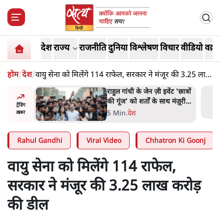
देश
राज्य
राजनीति
दुनिया
विश्लेषण
विचार
वीडियो
वक़्त
होम
/
देश
/
वायु सेना को मिलेंगे 114 राफेल, सरकार ने मंजूर की 3.25 लाख
करोड़ की डील
ं और
राहुल गांधी के जेन ज़ी इवेंट 'छात्रों
तीजा,
की गूंज' को शर्तों के साथ मंज़ूरी
ट्रेंडिंग
देना पड़ा
5 Min
.
देश
ख़बर
Rahul Gandhi
Viral Video
Chhatron Ki Goonj
वायु सेना को मिलेंगे 114 राफेल,
सरकार ने मंजूर की 3.25 लाख करोड़
की डील