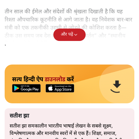
तीन साल की ईमेल और संदेशों की श्रृंखला दिखाती है कि यह
रिश्ता औपचारिक कूटनीति से आगे जाता है। वह निवेशक बार‑बार
मंत्री को एक तकनीकी उद्यमी से जोड़ने की कोशिश करता है—
और पढ़ें
ठीक उस समय जब देश में “डिजिटल परिवर्तन” और “स्थानीय
निर्माण” जैसे नारे वैश्विक समर्थन खोज रहे थे।
सत्य हिन्दी ऐप
डाउनलोड
करें
सतीश झा
सतीश झा समकालीन भारतीय भाषाई लेखन के सबसे सूक्ष्म,
विश्लेषणात्मक और मानवीय स्वरों में से एक हैं। शिक्षा, समाज,