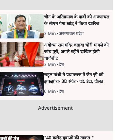
चीन के अतिक्रमण के दावों को अरुणाचल
के सीएम पेमा खांडू ने किया खारिज
3 Min
•
अरुणाचल प्रदेश
अयोध्या राम मंदिर चढ़ावा चोरी मामले की
जांच पूरी, अगले महीने दाखिल होगी
चार्जशीट
3 Min
•
देश
राहुल गांधी ने प्रयागराज में जेन ज़ी को
झकझोरा- 3D संदेश- दर्द, डेटा, दौलत
6 Min
•
देश
Advertisement
"40 करोड़ युवाओं की ताकत!"