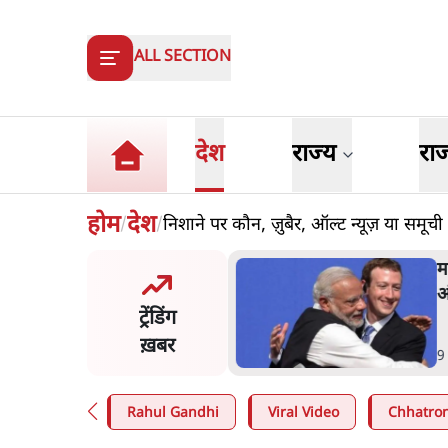
ALL SECTION
देश
राज्य
रा
होम
देश
निशाने पर कौन, ज़ुबैर, ऑल्ट न्यूज़ या समूची
/
/
और मोदी ‘गॉडफादर’ भागवत
म
en Z पर सलाह मानेंः अभिजीत
अ
ट्रेंडिंग
े
ख़बर
n
.
देश
9
Rahul Gandhi
Viral Video
Chhatron