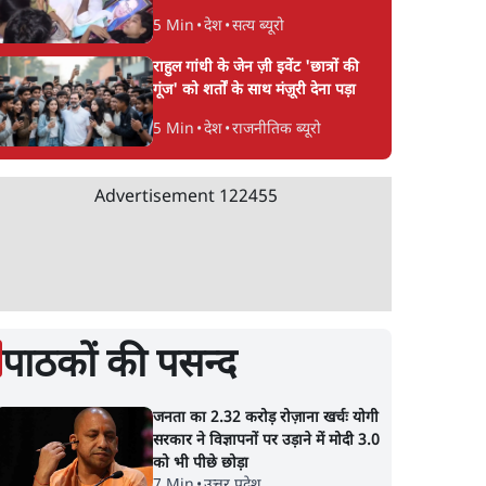
5 Min
•
देश
•
सत्य ब्यूरो
राहुल गांधी के जेन ज़ी इवेंट 'छात्रों की
गूंज' को शर्तों के साथ मंज़ूरी देना पड़ा
5 Min
•
देश
•
राजनीतिक ब्यूरो
Advertisement
122455
पाठकों की पसन्द
जनता का 2.32 करोड़ रोज़ाना खर्चः योगी
सरकार ने विज्ञापनों पर उड़ाने में मोदी 3.0
को भी पीछे छोड़ा
7 Min
•
उत्तर प्रदेश