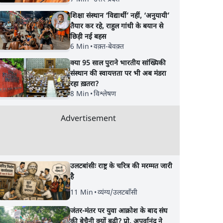
शिक्षा संस्थान ‘विद्यार्थी’ नहीं, ‘अनुयायी’
तैयार कर रहे, राहुल गांधी के बयान से
छिड़ी नई बहस
6 Min
•
वक़्त-बेवक़्त
क्या 95 साल पुराने भारतीय सांख्यिकी
संस्थान की स्वायत्तता पर भी अब मंडरा
रहा ख़तरा?
8 Min
•
विश्लेषण
Advertisement
उलटबांसीः राष्ट्र के चरित्र की मरम्मत जारी
है
11 Min
•
व्यंग्य/उलटबाँसी
जंतर-मंतर पर युवा आक्रोश के बाद संघ
की बेचैनी क्यों बढ़ी? प्रो. अपूर्वानंद ने