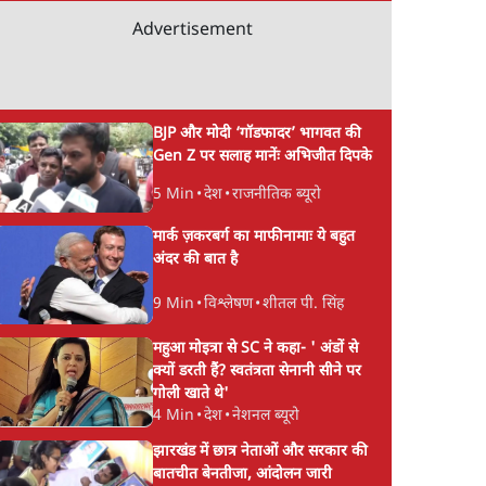
Advertisement
BJP और मोदी ‘गॉडफादर’ भागवत की
Gen Z पर सलाह मानेंः अभिजीत दिपके
5 Min
•
देश
•
राजनीतिक ब्यूरो
मार्क ज़करबर्ग का माफीनामाः ये बहुत
अंदर की बात है
9 Min
•
विश्लेषण
•
शीतल पी. सिंह
महुआ मोइत्रा से SC ने कहा- ' अंडों से
क्यों डरती हैं? स्वतंत्रता सेनानी सीने पर
गोली खाते थे'
4 Min
•
देश
•
नेशनल ब्यूरो
झारखंड में छात्र नेताओं और सरकार की
बातचीत बेनतीजा, आंदोलन जारी