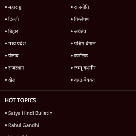
Advertisement
जंतर मंतर प्रोटेस्ट: 'युवाओं को प्रताड़ित किया जा रहा
है, पर मोदी-शाह में बोलने की हिम्मत नहीं'- राहुल
7 Min
•
देश
Advertisement
1345566
TOP CATEGORIES
देश
वीडियो