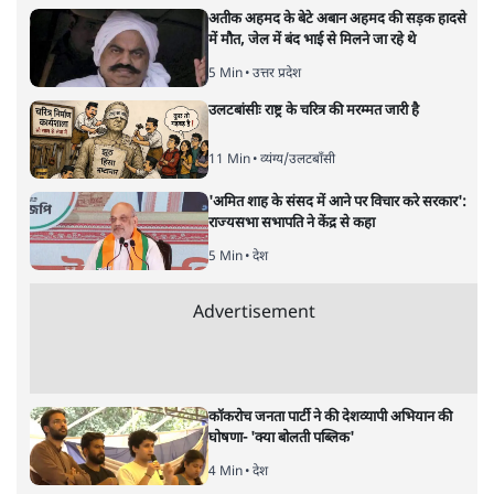
अगली खबर लोड हो रही है...
ताजा खबरें
Abhijeet Dipke Press Conference: CJP
का 'Kya Bolti Public' अभियान, चुनाव नहीं
लड़ेगी CJP!
दिल्ली
Urmilesh Exposes Voter List Plan: क्या
पिछड़ों और दलितों का वोट काट देगी BJP?
विश्लेषण
भागवत बोले- 'जेन ज़ी पर आँख मूंदकर भरोसा,
आंदोलन देश-विरोधी नहीं'; अतुल लिमये बोले थे-
'एंटी नेशनल'
6 Min
•
देश
Advertisement