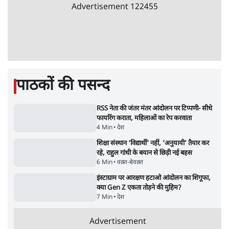
जंतर-मंतर प्रोटेस्ट- 'ताकतवर सरकार के नाम पर
आक्रामकता न दिखाए पुलिस, जेन जी को सुने': SC
5 Min
•
देश
•
नेशनल ब्यूरो
जंतर मंतर प्रोटेस्ट: 'युवाओं को प्रताड़ित किया जा रहा
है, पर मोदी-शाह में बोलने की हिम्मत नहीं'- राहुल
7 Min
•
देश
•
नेशनल ब्यूरो
पेंटर प्रशांत की दर्दनाक दास्तान- जंतर मंतर पर पैलेट
गन से 5 नहीं, 6 लोग घायल हुए
6 Min
•
देश
•
नेशनल ब्यूरो
क्या 95 साल पुराने भारतीय सांख्यिकी संस्थान की
स्वायत्तता पर भी अब मंडरा रहा ख़तरा?
8 Min
•
विश्लेषण
•
सत्य ब्यूरो
शाह के ख़िलाफ़ संसद में विपक्ष का मार्च, 'गृह मंत्री
मुंह छुपा रहे हैं क्योंकि वो छात्रों के गुनहगार हैं'