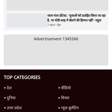
'अमित शाह के संसद में आने पर विचार करे सरकार':
राज्यसभा सभापति ने केंद्र से कहा
5 Min
•
देश
कॉकरोच जनता पार्टी ने की देशव्यापी अभियान की
घोषणा- 'क्या बोलती पब्लिक'
4 Min
•
देश
Advertisement
राहुल गांधी के 'छात्रों की गूंज' कार्यक्रम की मंज़ूरी
प्रयागराज में रद्द, कांग्रेस बोली- 'हर हाल में होगा'
6 Min
•
देश
मेटा के सरेंडर के बाद भारत में केजरीवाल का इंस्टा
हैंडल बैनः AAP का आरोप
3 Min
•
देश
गैस भंडार बढ़ाने के लिए क्या उपभोक्ताओं पर सरकार
लगाएगी नई लेवी, रायटर्स की रिपोर्ट
5 Min
•
देश