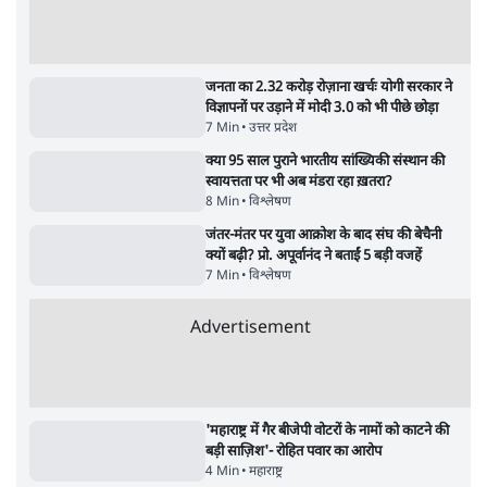
5 Min
•
देश
•
नेशनल ब्यूरो
Advertisement
122455
पाठकों की पसन्द
RSS नेता की जंतर मंतर आंदोलन पर टिप्पणी- सीधे
फायरिंग कराता, महिलाओं का रेप करवाता
4 Min
•
देश
शिक्षा संस्थान ‘विद्यार्थी’ नहीं, ‘अनुयायी’ तैयार कर
रहे, राहुल गांधी के बयान से छिड़ी नई बहस
6 Min
•
वक़्त-बेवक़्त
इंस्टाग्राम पर आरक्षण हटाओ आंदोलन का शिगूफा,
क्या Gen Z एकता तोड़ने की मुहिम?