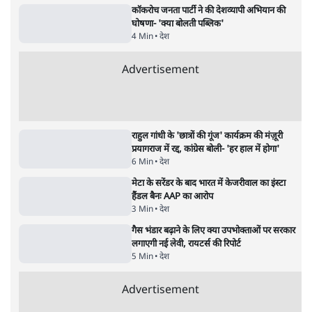
'महाराष्ट्र में गैर बीजेपी वोटरों के नामों को काटने की
बड़ी साज़िश'- रोहित पवार का आरोप
4 Min
•
महाराष्ट्र
राहुल गांधी ने कहा- अमित शाह ने ही छात्रों पर पैलेट
गन चलवाई, सरकार का आरोपों से इंकार
11 Min
•
देश
Advertisement
1224333
देश
भागवत बोले- 'जेन ज़ी पर आँख मूंदकर भरोसा,
आंदोलन देश-विरोधी नहीं'; अतुल लिमये बोले थे-
'एंटी नेशनल'
6 Min
•
देश