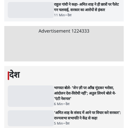
7 Min
•
देश
Advertisement
जनता का 2.32 करोड़ रोज़ाना खर्चः योगी सरकार ने
विज्ञापनों पर उड़ाने में मोदी 3.0 को भी पीछे छोड़ा
7 Min
•
उत्तर प्रदेश
क्या 95 साल पुराने भारतीय सांख्यिकी संस्थान की
स्वायत्तता पर भी अब मंडरा रहा ख़तरा?
8 Min
•
विश्लेषण
जंतर-मंतर पर युवा आक्रोश के बाद संघ की बेचैनी
क्यों बढ़ी? प्रो. अपूर्वानंद ने बताईं 5 बड़ी वजहें
7 Min
•
विश्लेषण
Advertisement