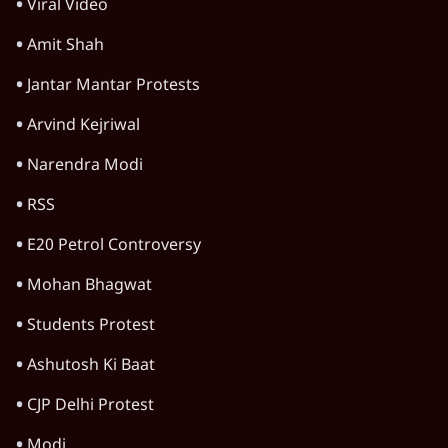
दुनिया
विचार
उत्तर प्रदेश
न्यूज़ बुलेटिन
महाराष्ट्र
राजनीति
दिल्ली
विश्लेषण
बिहार
अर्थतंत्र
मध्य प्रदेश
पश्चिम बंगाल
पंजाब
कर्नाटक
राजस्थान
जम्मू कश्मीर
खेल
वक़्त-बेवक़्त
HOT TOPICS