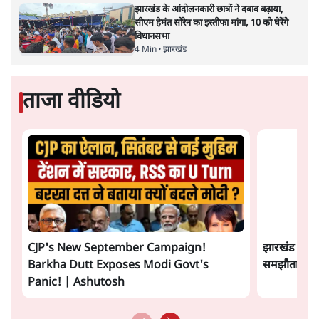
अतीक अहमद के बेटे अबान अहमद की सड़क हादसे
में मौत, जेल में बंद भाई से मिलने जा रहे थे
5 Min
•
उत्तर प्रदेश
उलटबांसीः राष्ट्र के चरित्र की मरम्मत जारी है
11 Min
•
व्यंग्य/उलटबाँसी
'अमित शाह के संसद में आने पर विचार करे सरकार':
राज्यसभा सभापति ने केंद्र से कहा
5 Min
•
देश
Advertisement