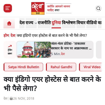
देश
राज्य
राजनीति
दुनिया
विश्लेषण
विचार
वीडियो
वक़्त
होम
/
देश
/
क्या इंडिगो एयर होस्टेस से बात करने के भी पैसे लेगा?
ाकतवर
जंतर मंतर प्रोटेस्ट: 'युवाओं को
रामकता न
प्रताड़ित किया जा रहा है, पर मोदी-
ट्रेंडिंग
ो सुने':
शाह में बोलने की हिम्मत नहीं'-
7 Min
.
देश
ख़बर
राहुल
Satya Hindi Bulletin
Rahul Gandhi
Viral Video
क्या इंडिगो एयर होस्टेस से बात करने के
भी पैसे लेगा?
देश
|
26 NOV, 2018