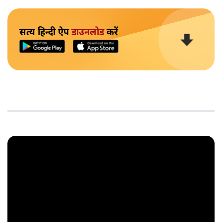
सत्य हिन्दी ऐप
डाउनलोड
करें