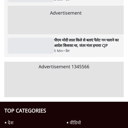
4 Min
•
देश
Advertisement
'महाराष्ट्र में गैर बीजेपी वोटरों के नामों को काटने की
बड़ी साज़िश'- रोहित पवार का आरोप
4 Min
•
महाराष्ट्र
पीएम केयर्स फंडः मार्च 2023 के बाद कोई हिसाब-
किताब नहीं, द हिन्दू की पड़ताल
4 Min
•
देश
Advertisement
1224333