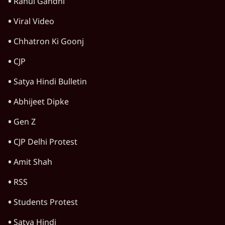
महिला आरक्षण बिलः किरण रिजिजू और राहुल गांधी
में एक्स पर ज़ुबानी जंग
4 Min
•
देश
भारत में मेटा की 'अवैध सेंसरशिप' बढ़ी, एक्टिविस्ट
टेलीग्राम की तरफ मुड़े
11 Min
•
देश
झारखंड में छात्र नेताओं और सरकार की बातचीत
बेनतीजा, आंदोलन जारी
5 Min
•
देश
Advertisement
पीएम मोदी लाल किले से बताएं पैलेट गन चलाने का
आदेश किसका था, जंतर मंतर हमाराः CJP
5 Min
•
देश