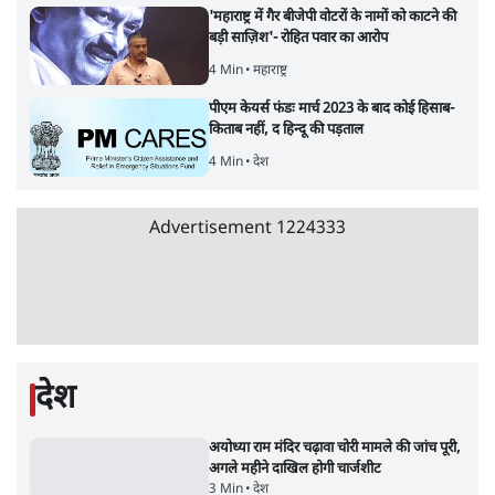
राहुल गांधी के जेन ज़ी इवेंट 'छात्रों की गूंज' को शर्तों
के साथ मंज़ूरी देना पड़ा
5 Min
•
देश
•
राजनीतिक ब्यूरो
Advertisement
122455
पाठकों की पसन्द
जनता का 2.32 करोड़ रोज़ाना खर्चः योगी सरकार ने
विज्ञापनों पर उड़ाने में मोदी 3.0 को भी पीछे छोड़ा
7 Min
•
उत्तर प्रदेश
शिक्षा संस्थान ‘विद्यार्थी’ नहीं, ‘अनुयायी’ तैयार कर
रहे, राहुल गांधी के बयान से छिड़ी नई बहस