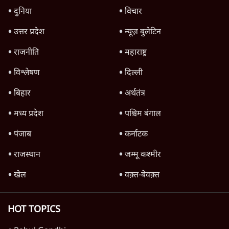
देश
अयोध्या राम मंदिर चढ़ावा चोरी मामले की जांच पूरी,
अगले महीने दाखिल होगी चार्जशीट
3 Min
•
देश
राहुल गांधी ने प्रयागराज में जेन ज़ी को झकझोरा- 3D
संदेश- दर्द, डेटा, दौलत
6 Min
•
देश
जंतर मंतर से गायब ABVP रांची में छात्रों के लिए क्यों
प्रोटेस्ट कर रही है
6 Min
•
देश
Advertisement