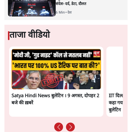
अगली खबर लोड हो रही है...
ताजा खबरें
ईरान ने जारी किया मुजतबा खामेनेई का वीडियो;
स्वास्थ्य पर इसराइली मीडिया में चल रही थीं अफवाहें
7 Min
•
दुनिया
जेन-ज़ी के लिए नहीं, संघ की राजनैतिक हेजेमनी
बचाने आए हैं मोहन भागवत!
14 Min
•
विमर्श
होर्मुज समझौते के करीब पहुँचे ईरान-ओमान, लेकिन
स्ट्रेट को खोलने के लिए तेहरान ने रखी कड़ी शर्तें