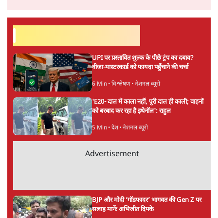
8 Min
•
दुनिया
Advertisement
BJP-RSS की वजह से राहुल के प्रयागराज
'Chhatron Ki Goonj' कार्यक्रम में उमड़ी युवाओं
की भारी भीड़
1 Min
•
विश्लेषण
UPI नागरिकों के लिए रहेगा मुफ्त, बड़े व्यापारियों पर
लग सकता है मामूली चार्ज: केंद्र
9 Min
•
अर्थतंत्र
चीन के अतिक्रमण के दावों को अरुणाचल के सीएम
पेमा खांडू ने किया खारिज
3 Min
•
अरुणाचल प्रदेश
Advertisement