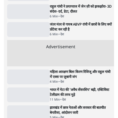
6 Min
•
वक़्त-बेवक़्त
क्या 95 साल पुराने भारतीय सांख्यिकी संस्थान की
स्वायत्तता पर भी अब मंडरा रहा ख़तरा?
8 Min
•
विश्लेषण
Advertisement
उलटबांसीः राष्ट्र के चरित्र की मरम्मत जारी है
11 Min
•
व्यंग्य/उलटबाँसी
जंतर-मंतर पर युवा आक्रोश के बाद संघ की बेचैनी
क्यों बढ़ी? प्रो. अपूर्वानंद ने बताईं 5 बड़ी वजहें
7 Min
•
विश्लेषण
मैं अपने सारे सर्टिफिकेट दिखाने को तैयार, मोदी जी
भी अपनी डिग्री दिखाएंः दिपके