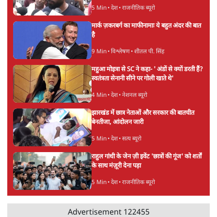
अयोध्या राम मंदिर चढ़ावा चोरी मामले की जांच पूरी,
अगले महीने दाखिल होगी चार्जशीट
3 Min
•
देश
राहुल गांधी ने प्रयागराज में जेन ज़ी को झकझोरा- 3D
संदेश- दर्द, डेटा, दौलत
6 Min
•
देश
ताजा वीडियो