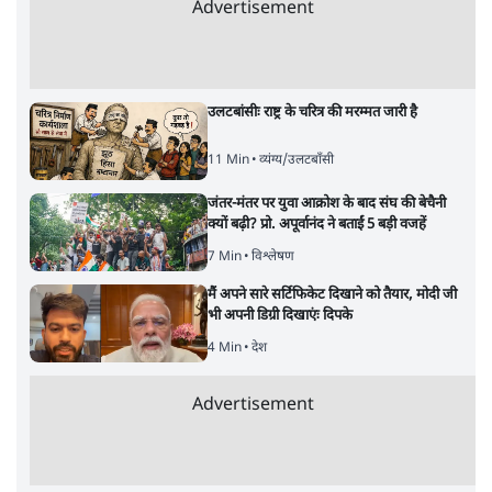
Advertisement
BJP और मोदी ‘गॉडफादर’ भागवत की Gen Z पर
सलाह मानेंः अभिजीत दिपके
5 Min
•
देश
•
राजनीतिक ब्यूरो
मार्क ज़करबर्ग का माफीनामाः ये बहुत अंदर की बात
है
9 Min
•
विश्लेषण
•
शीतल पी. सिंह
महुआ मोइत्रा से SC ने कहा- ' अंडों से क्यों डरती हैं?
स्वतंत्रता सेनानी सीने पर गोली खाते थे'
4 Min
•
देश
•
नेशनल ब्यूरो
झारखंड में छात्र नेताओं और सरकार की बातचीत
बेनतीजा, आंदोलन जारी
5 Min
•
देश
•
सत्य ब्यूरो