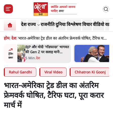
देश
राज्य
राजनीति
दुनिया
विश्लेषण
विचार
वीडियो
वक़्त
होम
/
देश
/
भारत-अमेरिका ट्रेड डील का अंतरिम फ्रेमवर्क घोषित, टैरिफ घटा,
पूरा करार मार्च में
र’ भागवत
मार्क ज़करबर्ग का माफीनामाः ये
ेंः
बहुत अंदर की बात है
ट्रेंडिंग
9 Min
.
विश्लेषण
ख़बर
Rahul Gandhi
Viral Video
Chhatron Ki Goonj
भारत-अमेरिका ट्रेड डील का अंतरिम
फ्रेमवर्क घोषित, टैरिफ घटा, पूरा करार
मार्च में