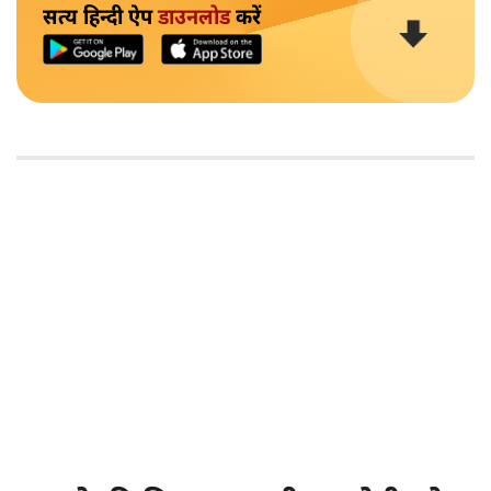
सत्य हिन्दी ऐप
डाउनलोड
करें