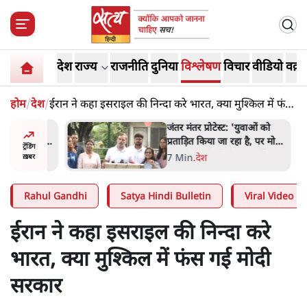
देश
राज्य
राजनीति
दुनिया
विश्लेषण
विचार
वीडियो
वक़्त
होम
/
देश
/
ईरान ने कहा इसराइल की निन्दा करे भारत, क्या मुश्किल में फंस
गई मोदी सरकार
ाकतवर
जंतर मंतर प्रोटेस्ट: 'युवाओं को
रामकता न
प्रताड़ित किया जा रहा है, पर मोदी-
ट्रेंडिंग
ो सुने':
शाह में बोलने की हिम्मत नहीं'-
7 Min
.
देश
ख़बर
राहुल
Rahul Gandhi
Satya Hindi Bulletin
Viral Video
ईरान ने कहा इसराइल की निन्दा करे
भारत, क्या मुश्किल में फंस गई मोदी
सरकार