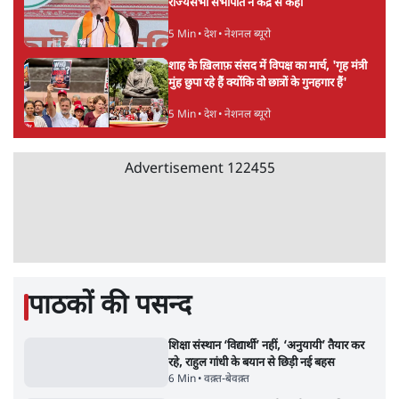
'बंगाल में मस्जिदों से लाउडस्पीकर हटाने का दबाव
डाला जा रहा': मुस्लिम नेताओं का अमित शाह को पत्र
6 Min
•
पश्चिम बंगाल
फेसबुक-एक्स को अवैध एआई कंटेंट, डीपफेक अब
36 नहीं, 3 घंटे में हटाना होगा? सरकार का नया
प्रस्ताव
6 Min
•
देश
Abhijeet Dipke Press Conference: CJP
का 'Kya Bolti Public' अभियान, चुनाव नहीं
लड़ेगी CJP!
दिल्ली
Advertisement
Urmilesh Exposes Voter List Plan: क्या
पिछड़ों और दलितों का वोट काट देगी BJP?
विश्लेषण