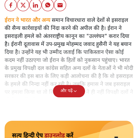
ईरान ने भारत और अन्य
समान विचारधारा वाले देशों से इसराइल
की सैन्य कार्रवाइयों की निंदा करने की अपील की है। ईरान ने
इसराइली हमले को अंतरराष्ट्रीय कानून का "उल्लंघन" करार दिया
है। ईरानी दूतावास में उप-प्रमुख मोहम्मद जवाद हुसैनी ने यह बयान
दिया है। उन्होंने यह भी उम्मीद जताई कि पाकिस्तान ऐसा कोई
कदम नहीं उठाएगा जो ईरान के हितों को नुकसान पहुंचाए। भारत
के प्रमुख विपक्षी दल कांग्रेस सहित अन्य दलों के नेताओं ने भी मोदी
सरकार की इस बात के लिए कड़ी आलोचना की है कि वो इसराइल
के हमले की निन्दा नहीं कर रही है। जबकि हमास ने जब इसराइल
और पढ़ें
पर हमला किया था तो सिर्फ मोदी सरकार ने ही नहीं विपक्षी दलों ने
भी निन्दा की थी।
सत्य हिन्दी ऐप
डाउनलोड
करें