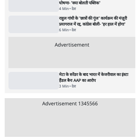
Advertisement
122455
पाठकों की पसन्द
शिक्षा संस्थान ‘विद्यार्थी’ नहीं, ‘अनुयायी’ तैयार कर
रहे, राहुल गांधी के बयान से छिड़ी नई बहस
6 Min
•
वक़्त-बेवक़्त
इंस्टाग्राम पर आरक्षण हटाओ आंदोलन का शिगूफा,
क्या Gen Z एकता तोड़ने की मुहिम?
7 Min
•
देश
जनता का 2.32 करोड़ रोज़ाना खर्चः योगी सरकार ने
विज्ञापनों पर उड़ाने में मोदी 3.0 को भी पीछे छोड़ा
7 Min
•
उत्तर प्रदेश
Advertisement