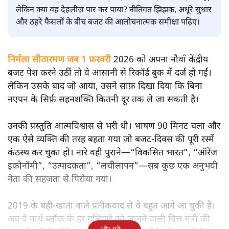
सतीश झा
मोदी सरकार का बजट 2026 बड़े बदलाव का वादा करता दिखता है,
लेकिन क्या वह देहलीज़ पार कर पाया? नीतिगत झिझक, अधूरे सुधार
और ठहरे फैसलों के बीच बजट की आलोचनात्मक समीक्षा पढ़िए।
निर्मला सीतारमण जब 1 फ़रवरी
2026 को अपना नौवाँ केंद्रीय
बजट पेश करने उठीं तो वे आसानी से रिकॉर्ड बुक में दर्ज हो गईं।
लेकिन उसके बाद जो आया, उसने साफ़ दिखा दिया कि बिना
नएपन के सिर्फ़ सहनशक्ति कितनी दूर तक ले जा सकती है।