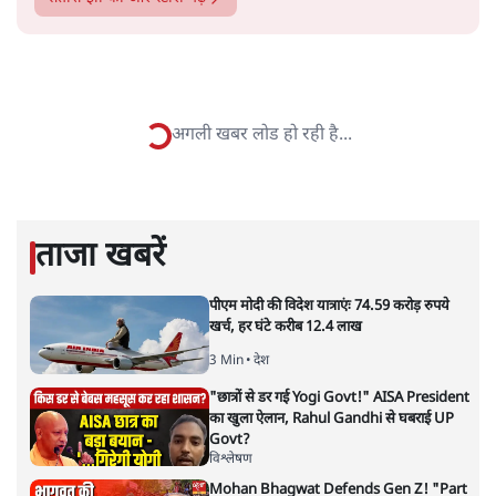
सतीश झा
सतीश झा समकालीन भारतीय भाषाई लेखन के सबसे सूक्ष्म,
विश्लेषणात्मक और मानवीय स्वरों में से एक हैं। शिक्षा, समाज,
संस्कृति और भाषा पर उनकी दृष्टि गहरी और साफ़ है। उनकी शैली—
सरल भाषा में जटिल प्रश्नों को खोलने की—उन्हें आज के
हिंदी‑हिंदुस्तानी लेखन में एक विशिष्ट स्थान देती है।
सतीश झा
की और स्टोरी पढ़ें
नतीजों पर परदे डालता घोषणा प्रधान