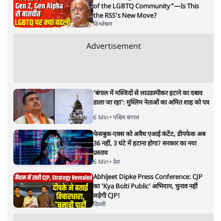
बजट!
अर्थतंत्र
|
अनन्त मित्तल
|
1 FEB, 2026
अनन्त मित्तल
यह बजट नीतिगत नतीजों से ज़्यादा घोषणाओं पर टिका क्यों दिखता
है? आंकड़ों, ज़मीनी हकीकत और वादों के बीच घोषणा-प्रधान बजट
की आलोचनात्मक पड़ताल।
केंद्रीय वित्तमंत्री निर्मला सीतारमण द्वारा
संसद में प्रस्तुत साल
2026—27 का केंद्रीय बजट बीजेपी और प्रधानमंत्री नरेंद्र मोदी
द्वारा साल 2014 में जारी घोषणा पत्र की तरह वायदों का पुलिंदा