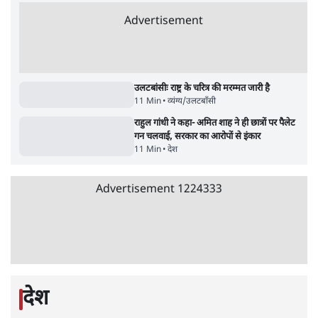
सर्वाधिक पढ़ी गयी खबरें
मेटा के सरेंडर के बाद भारत में केजरीवाल का इंस्टा
हैंडल बैनः AAP का आरोप
3 Min
•
देश
•
नेशनल ब्यूरो
संसदीय समिति-मेटा की बैठकः मार्क ज़करबर्ग ने
भारत सरकार से माफी मांगी
5 Min
•
देश
•
राजनीतिक ब्यूरो
Advertisement
जंतर-मंतर प्रोटेस्ट- 'ताकतवर सरकार के नाम पर