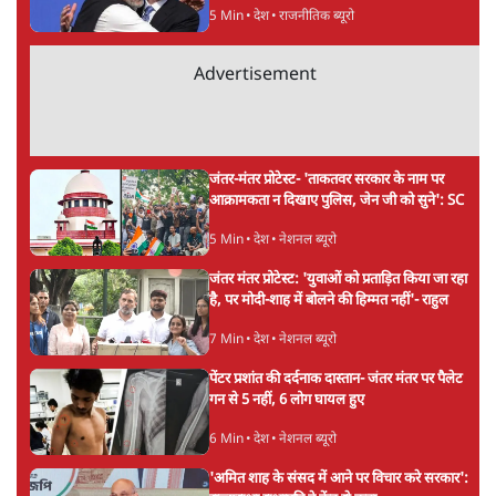
ताजा खबरें
पीएम मोदी की विदेश यात्राएंः 74.59 करोड़ रुपये
खर्च, हर घंटे करीब 12.4 लाख
3 Min
•
देश
"छात्रों से डर गई Yogi Govt!" AISA President
का खुला ऐलान, Rahul Gandhi से घबराई UP
Govt?
विश्लेषण
Mohan Bhagwat Defends Gen Z! "Part
of the LGBTQ Community"—Is This
the RSS's New Move?
विश्लेषण
Advertisement