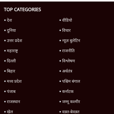
क्या 95 साल पुराने भारतीय सांख्यिकी संस्थान की
स्वायत्तता पर भी अब मंडरा रहा ख़तरा?
8 Min
•
विश्लेषण
जंतर-मंतर पर युवा आक्रोश के बाद संघ की बेचैनी
क्यों बढ़ी? प्रो. अपूर्वानंद ने बताईं 5 बड़ी वजहें
7 Min
•
विश्लेषण
'महाराष्ट्र में गैर बीजेपी वोटरों के नामों को काटने की
बड़ी साज़िश'- रोहित पवार का आरोप
4 Min
•
महाराष्ट्र
Advertisement
उलटबांसीः राष्ट्र के चरित्र की मरम्मत जारी है
11 Min
•
व्यंग्य/उलटबाँसी
राहुल गांधी ने कहा- अमित शाह ने ही छात्रों पर पैलेट