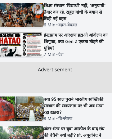
शिक्षा संस्थान ‘विद्यार्थी’ नहीं, ‘अनुयायी’
तैयार कर रहे, राहुल गांधी के बयान से
छिड़ी नई बहस
6 Min
•
वक़्त-बेवक़्त
इंस्टाग्राम पर आरक्षण हटाओ आंदोलन का
शिगूफा, क्या Gen Z एकता तोड़ने की
मुहिम?
7 Min
•
देश
Advertisement
क्या 95 साल पुराने भारतीय सांख्यिकी
संस्थान की स्वायत्तता पर भी अब मंडरा
रहा ख़तरा?
8 Min
•
विश्लेषण
जंतर-मंतर पर युवा आक्रोश के बाद संघ
की बेचैनी क्यों बढ़ी? प्रो. अपूर्वानंद ने