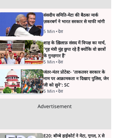
संसदीय समिति-मेटा की बैठकः मार्क
ज़करबर्ग ने भारत सरकार से माफी मांगी
5 Min
•
देश
शाह के ख़िलाफ़ संसद में विपक्ष का मार्च,
'गृह मंत्री मुंह छुपा रहे हैं क्योंकि वो छात्रों
के गुनहगार हैं'
5 Min
•
देश
जंतर-मंतर प्रोटेस्ट- 'ताकतवर सरकार के
नाम पर आक्रामकता न दिखाए पुलिस, जेन
जी को सुने': SC
5 Min
•
देश
Advertisement
E20: बॉम्बे हाईकोर्ट ने मेटा, गूगल, X से