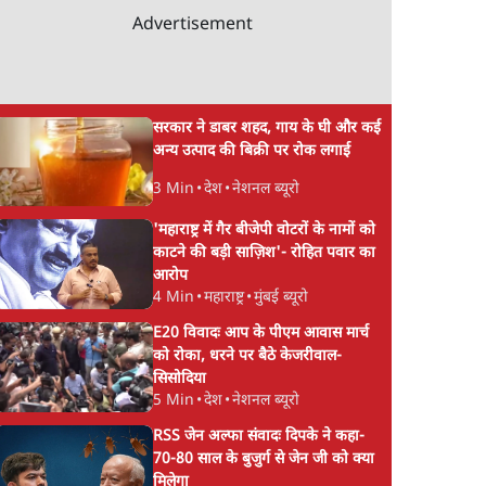
Advertisement
सरकार ने डाबर शहद, गाय के घी और कई
अन्य उत्पाद की बिक्री पर रोक लगाई
3 Min
•
देश
•
नेशनल ब्यूरो
'महाराष्ट्र में गैर बीजेपी वोटरों के नामों को
काटने की बड़ी साज़िश'- रोहित पवार का
आरोप
4 Min
•
महाराष्ट्र
•
मुंबई ब्यूरो
E20 विवादः आप के पीएम आवास मार्च
को रोका, धरने पर बैठे केजरीवाल-
सिसोदिया
5 Min
•
देश
•
नेशनल ब्यूरो
RSS जेन अल्फा संवादः दिपके ने कहा-
70-80 साल के बुजुर्ग से जेन जी को क्या
मिलेगा