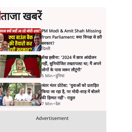
ताजा खबरें
PM Modi & Amit Shah Missing
from Parliament: क्या विपक्ष से डरी
सरकार?
दिल्ली
शेख हसीना: '2024 में छात्र आंदोलन
नहीं, सुनियोजित तख्तापलट था; मैं अपने
लोगों के पास जरूर लौटूंगी'
5 Min
•
दुनिया
जंतर मंतर प्रोटेस्ट: 'युवाओं को प्रताड़ित
किया जा रहा है, पर मोदी-शाह में बोलने
की हिम्मत नहीं'- राहुल
7 Min
•
देश
Advertisement