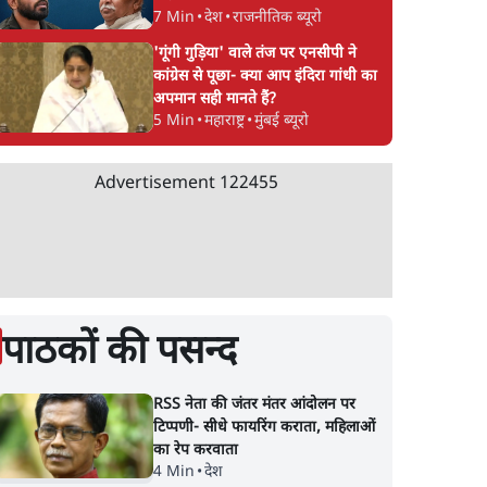
7 Min
•
देश
•
राजनीतिक ब्यूरो
'गूंगी गुड़िया' वाले तंज पर एनसीपी ने
कांग्रेस से पूछा- क्या आप इंदिरा गांधी का
अपमान सही मानते हैं?
5 Min
•
महाराष्ट्र
•
मुंबई ब्यूरो
Advertisement
122455
पाठकों की पसन्द
RSS नेता की जंतर मंतर आंदोलन पर
टिप्पणी- सीधे फायरिंग कराता, महिलाओं
का रेप करवाता
4 Min
•
देश