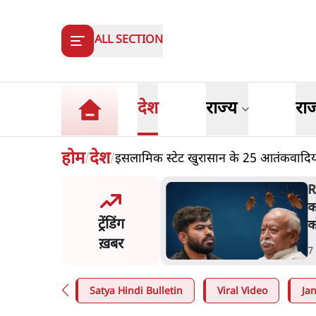
ALL SECTION
देश
राज्य
रा
होम
देश
इसलामिक स्टेट खुरासान के 25 आतंकवादियो
/
/
विवादः आप के पीएम आवास
R
 को रोका, धरने पर बैठे
क
ट्रेंडिंग
ीवाल-सिसोदिया
क
ख़बर
n
.
देश
7
Satya Hindi Bulletin
Viral Video
Ja