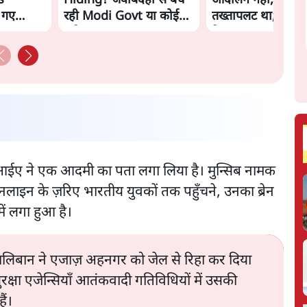
s
Hiding? जवाबदेही से बच
आंदोलन नहीं, सुनिय
 गए
रही Modi Govt या कोई
तख्तापलट था; मैं अपन
नई चाल? | The Daily
के पास जरूर लौटूंगी'
aat
Show
ानी एनआईए ने एक आदमी का पता लगा लिया है। मुन्सिब नामक
ाइन के ज़रिए भारतीय युवकों तक पहुँचने, उनका ब्रेन
ें लगा हुआ है।
तालिबान ने एजाज़ अहनगर को जेल से रिहा कर दिया
क्षा एजेन्सियाँ आतंकवादी गतिविधियों में उसकी
ैं।