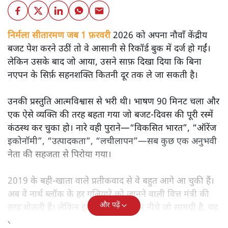
निर्मला सीतारमण जब 1 फ़रवरी
2026 को अपना नौवाँ केंद्रीय
बजट पेश करने उठीं तो वे आसानी से रिकॉर्ड बुक में दर्ज हो गईं।
लेकिन उसके बाद जो आया, उसने साफ़ दिखा दिया कि बिना
नएपन के सिर्फ़ सहनशक्ति कितनी दूर तक ले जा सकती है।
उनकी प्रस्तुति आत्मविश्वास से भरी थी। भाषण 90 मिनट चला और
एक ऐसे व्यक्ति की तरह बहता गया जो बजट‑दिवस की पूरी रस्में
कंठस्थ कर चुका हो। नारे वही पुराने—“विकसित भारत”, “ऑरेंज
इकोनॉमी”, “उत्पादकता”, “लचीलापन”—सब कुछ एक अनुभवी
नेता की सहजता से पिरोया गया।
2019 के बही‑खाता वाले प्रतीकवाद से वे बहुत आगे आ चुकी हैं।
अब वे नार्थ ब्लॉक के हर गलियारे को जानने वाली वित्त मंत्री की
और पढ़ें
तरह बोलती हैं। लेकिन इस आत्मविश्वास के नीचे जो सामग्री है, वह
उतनी ही अनुमानित और दोहराव भरी।