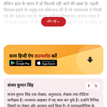
लेकिन हाल के समय में दो किताबें नहीं आने की खबर है। पहली
किताब इसरो के प्रमुख एस सोमनाथ की है जो मलयालम में लिखी
गई थी। इसका नाम है, निलवु कुडिचा सिमहंगल। बताया जाता है
और पढ़ें
कि इसमें चंद्रयान दो की नाकामी से संबंधित कुछ चूक का जिक्र है।
सत्य हिन्दी ऐप
डाउनलोड
करें
संजय कुमार सिंह
संजय कुमार सिंह एक लेखक, अनुवादक, लेखक तथा मीडिया
समीक्षक हैं। जनसत्ता अख़बार में वह काम कर चुके हैं। उन्होंने विभिन्न
विषयों पर लेखन और अनुवाद कार्य किया है। वे भड़ास4मीडिया के