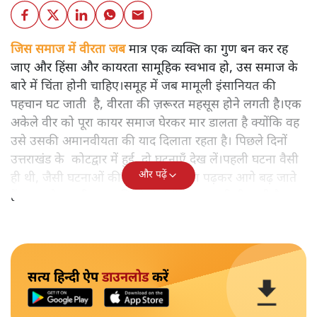
जिस समाज में वीरता जब
मात्र एक व्यक्ति का गुण बन कर रह
जाए और हिंसा और कायरता सामूहिक स्वभाव हो, उस समाज के
बारे में चिंता होनी चाहिए।समूह में जब मामूली इंसानियत की
पहचान घट जाती है, वीरता की ज़रूरत महसूस होने लगती है।एक
अकेले वीर को पूरा कायर समाज घेरकर मार डालता है क्योंकि वह
उसे उसकी अमानवीयता की याद दिलाता रहता है। पिछले दिनों
उत्तराखंड के कोटद्वार में हुई दो घटनाएँ देख लें।पहली घटना वैसी
और पढ़ें
ही थी, जैसी घटनाओं की खबर हम रोज़ाना पढ़कर आगे बढ़ जाते
हैं।भारत के तक़रीबन हर हिस्से से ऐसी खबर आती ही रहती है।
सत्य हिन्दी ऐप
डाउनलोड
करें