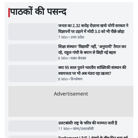
6 Min
•
तेलंगाना
Advertisement
ईरान ने जारी किया मुजतबा खामेनेई का वीडियो;
स्वास्थ्य पर इसराइली मीडिया में चल रही थीं अफवाहें
7 Min
•
दुनिया
जेन-ज़ी के लिए नहीं, संघ की राजनैतिक हेजेमनी
बचाने आए हैं मोहन भागवत!
14 Min
•
विमर्श
ताजा वीडियो