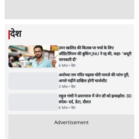
जंतर मंतर से गायब ABVP रांची में छात्रों के लिए क्यों
प्रोटेस्ट कर रही है
6 Min
•
देश
•
सत्य ब्यूरो
Advertisement
सुखबीर बादल और पीएम मोदी मिले, पंजाब चुनाव से
पहले बीजेपी-अकाली दल गठबंधन की अटकलें तेज
6 Min
•
पंजाब
•
सत्य ब्यूरो
राहुल गांधी ने प्रयागराज में जेन ज़ी को झकझोरा- 3D
संदेश- दर्द, डेटा, दौलत
6 Min
•
देश
•
राजनीतिक ब्यूरो
पीएम मोदी लाल किले से बताएं पैलेट गन चलाने का
आदेश किसका था, जंतर मंतर हमाराः CJP
5 Min
•
देश
•
राजनीतिक ब्यूरो