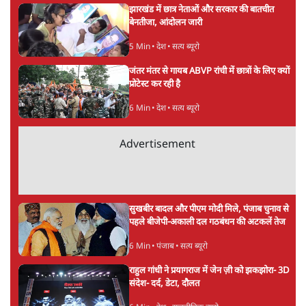
अनन्त मित्तल
की और स्टोरी पढ़ें
अगली खबर लोड हो रही है...
ताजा खबरें
बीजेपी-अकाली गठबंधन हुआ तो ये पुराने गठबंधन
की वापसी के बजाय क्यों होगा नया राजनीतिक
प्रयोग?
7 Min
•
पंजाब
उमर खालिद की किताब पर चर्चा के लिए
ऑडिटोरियम की बुकिंग JNU ने रद्द की, कहा- 'अधूरी
जानकारी दी'