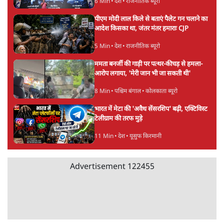
6 Min
•
देश
झारखंड प्रोटेस्ट: JPSC परीक्षा रद्द होगी, लेकिन छात्र
CBI जांच की मांग पर अड़े; धरना-प्रदर्शन जारी
8 Min
•
झारखंड
Advertisement
ममता बनर्जी की गाड़ी पर पत्थर-कीचड़ से हमला-
आरोप लगाया, 'मेरी जान भी जा सकती थी'
8 Min
•
पश्चिम बंगाल
अगस्त क्रांति आंदोलन में जनता की एकजुटता कायम
रहती तो देश का विभाजन संभव नहीं था!
16 Min
•
विचार
NALSAR दीक्षांत समारोह के मुख्य अतिथि के रूप
में CJI सूर्यकांत का छात्रों ने किया विरोध