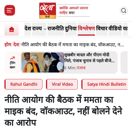
देश
राज्य
राजनीति
दुनिया
विश्लेषण
विचार
वीडियो
वक़्त
होम
/
देश
/
नीति आयोग की बैठक में ममता का माइक बंद, वॉकआउट, नहीं
बोलने देने का आरोप
 मोदी
राहुल गांधी ने प्रयागराज में जेन ज़ी
हले बीजेपी-
को झकझोरा- 3D संदेश- दर्द, डेटा,
ट्रेंडिंग
 अटकलें
दौलत
6 Min
.
देश
ख़बर
Rahul Gandhi
Viral Video
Satya Hindi Bulletin
नीति आयोग की बैठक में ममता का
माइक बंद, वॉकआउट, नहीं बोलने देने
का आरोप