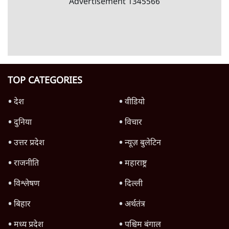
विज्ञापनों पर उड़ाने में मोदी 3.0 को भी पीछे छोड़ा
7 Min
•
उत्तर प्रदेश
शिक्षा संस्थान ‘विद्यार्थी’ नहीं, ‘अनुयायी’ तैयार कर
रहे, राहुल गांधी के बयान से छिड़ी नई बहस
6 Min
•
वक़्त-बेवक़्त
क्या 95 साल पुराने भारतीय सांख्यिकी संस्थान की
स्वायत्तता पर भी अब मंडरा रहा ख़तरा?
8 Min
•
विश्लेषण
Advertisement
उलटबांसीः राष्ट्र के चरित्र की मरम्मत जारी है
11 Min
•
व्यंग्य/उलटबाँसी
Parliament LIVE | हंगामे के बीच फिर शुरू हुई
संसद | 2 Bills Today