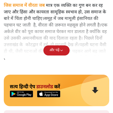
जिस समाज में वीरता जब
मात्र एक व्यक्ति का गुण बन कर रह
जाए और हिंसा और कायरता सामूहिक स्वभाव हो, उस समाज के
बारे में चिंता होनी चाहिए।समूह में जब मामूली इंसानियत की
पहचान घट जाती है, वीरता की ज़रूरत महसूस होने लगती है।एक
अकेले वीर को पूरा कायर समाज घेरकर मार डालता है क्योंकि वह
उसे उसकी अमानवीयता की याद दिलाता रहता है। पिछले दिनों
उत्तराखंड के कोटद्वार में हुई दो घटनाएँ देख लें।पहली घटना वैसी
और पढ़ें
ही थी, जैसी घटनाओं की खबर हम रोज़ाना पढ़कर आगे बढ़ जाते
हैं।भारत के तक़रीबन हर हिस्से से ऐसी खबर आती ही रहती है।
सत्य हिन्दी ऐप
डाउनलोड
करें