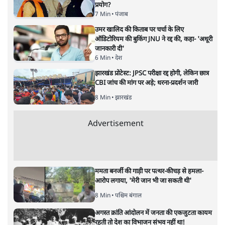
नतीजों पर परदे डालता घोषणा प्रधान
बजट!
अर्थतंत्र
|
अनन्त मित्तल
|
1 FEB, 2026
अनन्त मित्तल
यह बजट नीतिगत नतीजों से ज़्यादा घोषणाओं पर टिका क्यों दिखता
है? आंकड़ों, ज़मीनी हकीकत और वादों के बीच घोषणा-प्रधान बजट
की आलोचनात्मक पड़ताल।