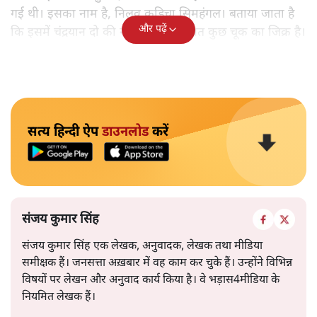
गई थी। इसका नाम है, निलवु कुडिचा सिमहंगल। बताया जाता है
और पढ़ें
कि इसमें चंद्रयान दो की नाकामी से संबंधित कुछ चूक का जिक्र है।
सत्य हिन्दी ऐप
डाउनलोड
करें
संजय कुमार सिंह
संजय कुमार सिंह एक लेखक, अनुवादक, लेखक तथा मीडिया
समीक्षक हैं। जनसत्ता अख़बार में वह काम कर चुके हैं। उन्होंने विभिन्न
विषयों पर लेखन और अनुवाद कार्य किया है। वे भड़ास4मीडिया के
नियमित लेखक हैं।