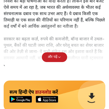
निवेश की बड़ी घोषणाओं का वादा करती है। लेकिन इस बार बजट
ऐसे समय में आ रहा है, जब भारत की अर्थव्यवस्था के भीतर कई
संरचनात्मक दबाव एक साथ उभर आए हैं। ये दबाव किसी एक
तिमाही या एक साल की नीतियों का परिणाम नहीं हैं, बल्कि पिछले
कई वर्षों में बने आर्थिक असंतुलनों का नतीजा हैं।
सरकार का बढ़ता कर्ज़, रुपये की कमजोरी, बॉन्ड बाजार में उथल–
पुथल, बैंकों की घटती जमा राशि, और घरेलू बचत का शेयर बाजार
की ओर तेज़ी से जाना- ये सभी संकेत इस ओर इशारा करते हैं कि
और पढ़ें
समस्या अस्थायी नहीं, बल्कि गहरी और प्रणालीगत यानी स्ट्रक्चरल
है।
सत्य हिन्दी ऐप
डाउनलोड
करें