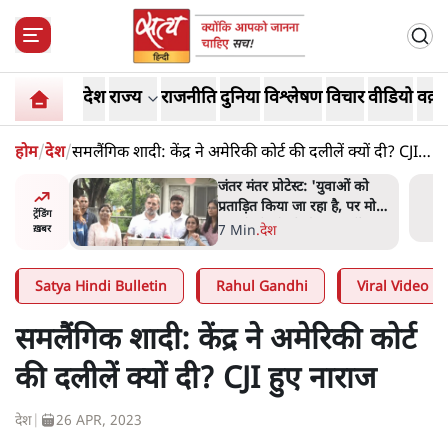
देश
राज्य
राजनीति
दुनिया
विश्लेषण
विचार
वीडियो
वक़्त
होम
/
देश
/
समलैंगिक शादी: केंद्र ने अमेरिकी कोर्ट की दलीलें क्यों दी? CJI
हुए नाराज
ाकतवर
जंतर मंतर प्रोटेस्ट: 'युवाओं को
रामकता न
प्रताड़ित किया जा रहा है, पर मोदी-
ट्रेंडिंग
ो सुने':
शाह में बोलने की हिम्मत नहीं'-
7 Min
.
देश
ख़बर
राहुल
Satya Hindi Bulletin
Rahul Gandhi
Viral Video
समलैंगिक शादी: केंद्र ने अमेरिकी कोर्ट
की दलीलें क्यों दी? CJI हुए नाराज
देश
|
26 APR, 2023