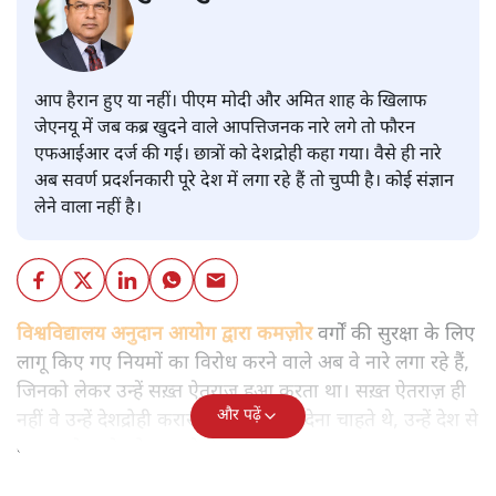
आप हैरान हुए या नहीं। पीएम मोदी और अमित शाह के खिलाफ
जेएनयू में जब कब्र खुदने वाले आपत्तिजनक नारे लगे तो फौरन
एफआईआर दर्ज की गई। छात्रों को देशद्रोही कहा गया। वैसे ही नारे
अब सवर्ण प्रदर्शनकारी पूरे देश में लगा रहे हैं तो चुप्पी है। कोई संज्ञान
लेने वाला नहीं है।
विश्वविद्यालय अनुदान आयोग द्वारा कमज़ोर
वर्गों की सुरक्षा के लिए
लागू किए गए नियमों का विरोध करने वाले अब वे नारे लगा रहे हैं,
जिनको लेकर उन्हें सख़्त ऐतराज़ हुआ करता था। सख़्त ऐतराज़ ही
और पढ़ें
नहीं वे उन्हें देशद्रोही करार देकर जेल भेज देना चाहते थे, उन्हें देश से
बाहर चले जाने को कह रहे थे।