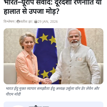
भारत–यूरोप संवाद: दूरदर्शी रणनीति या
हालात से उपजा मोड़?
विश्लेषण
|
सतीश झा
|
29 JAN, 2026
भारत ईयू मुक्त व्यापार समझौताः ईयू अध्यक्ष उर्सुला वॉन डेर लेयेन और
पीएम मोदी