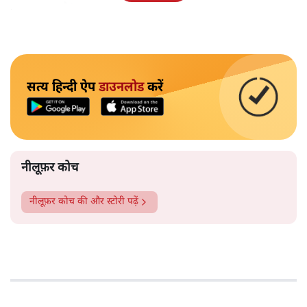
पहचान रहा है?
सत्य हिन्दी ऐप
डाउनलोड
करें
नीलूफ़र कोच
नीलूफ़र कोच
की और स्टोरी पढ़ें