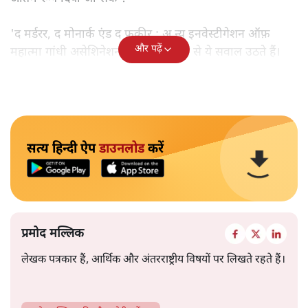
'द मर्डरर, द मोनार्क एंड द फ़कीर : अ न्यू इनवेस्टीगेशन ऑफ़
और पढ़ें
महात्मा गांधी असेशिनेशन' नामक किताब से ये सवाल उठते हैं।
सत्य हिन्दी ऐप
डाउनलोड
करें
प्रमोद मल्लिक
लेखक पत्रकार हैं, आर्थिक और अंतरराष्ट्रीय विषयों पर लिखते रहते हैं।