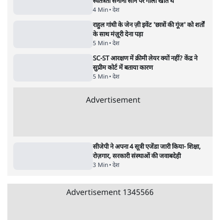
उलटबांसीः राष्ट्र के चरित्र की मरम्मत जारी है
11 Min
•
व्यंग्य/उलटबाँसी
जंतर-मंतर पर युवा आक्रोश के बाद संघ की बेचैनी
क्यों बढ़ी? प्रो. अपूर्वानंद ने बताईं 5 बड़ी वजहें
7 Min
•
विश्लेषण
मैं अपने सारे सर्टिफिकेट दिखाने को तैयार, मोदी जी
भी अपनी डिग्री दिखाएंः दिपके
4 Min
•
देश
Advertisement
'महाराष्ट्र में गैर बीजेपी वोटरों के नामों को काटने की
बड़ी साज़िश'- रोहित पवार का आरोप
4 Min
•
महाराष्ट्र
राहुल गांधी ने कहा- अमित शाह ने ही छात्रों पर पैलेट