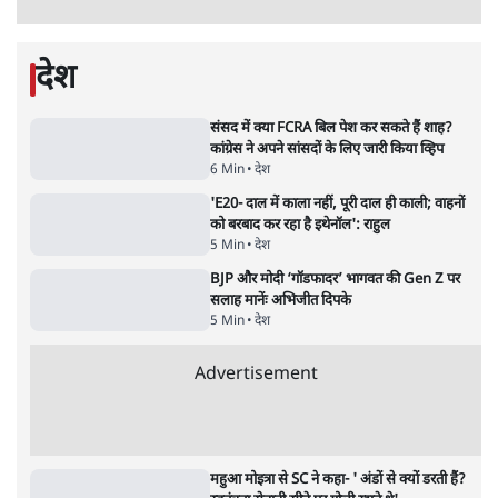
Advertisement
122455
पाठकों की पसन्द
जनता का 2.32 करोड़ रोज़ाना खर्चः योगी सरकार ने
विज्ञापनों पर उड़ाने में मोदी 3.0 को भी पीछे छोड़ा
7 Min
•
उत्तर प्रदेश
शिक्षा संस्थान ‘विद्यार्थी’ नहीं, ‘अनुयायी’ तैयार कर
रहे, राहुल गांधी के बयान से छिड़ी नई बहस
6 Min
•
वक़्त-बेवक़्त
क्या 95 साल पुराने भारतीय सांख्यिकी संस्थान की
स्वायत्तता पर भी अब मंडरा रहा ख़तरा?
8 Min
•
विश्लेषण
Advertisement