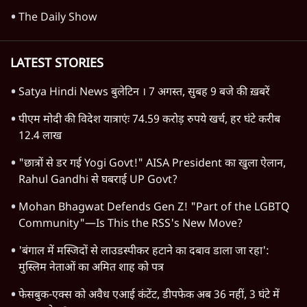
विश्लेषण
दिल्ली
बिहार
अर्थतंत्र
मध्य प्रदेश
पश्चिम बंगाल
पंजाब
कर्नाटक
राजस्थान
जम्मू कश्मीर
खेल
वक़्त-बेवक़्त
HOT TOPICS
Rahul Gandhi
Satya Hindi Bulletin
Viral Video
Amit Shah