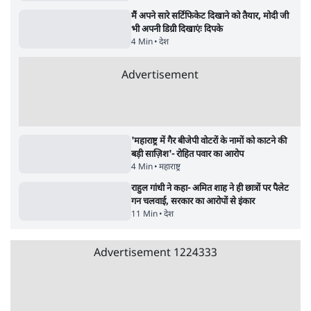
7 Min
•
उत्तर प्रदेश
•
नेशनल ब्यूरो
उलटबांसीः राष्ट्र के चरित्र की मरम्मत जारी है
11 Min
•
व्यंग्य/उलटबाँसी
•
मुकेश कुमार
भागवत बोले- 'जेन ज़ी पर आँख मूंदकर भरोसा,
आंदोलन देश-विरोधी नहीं'; अतुल लिमये बोले थे-
'एंटी नेशनल'
6 Min
•
देश
•
नेशनल ब्यूरो
अतीक अहमद के बेटे अबान अहमद की सड़क हादसे
में मौत, जेल में बंद भाई से मिलने जा रहे थे
5 Min
•
उत्तर प्रदेश
•
लखनऊ ब्यूरो
झारखंड के आंदोलनकारी छात्रों ने दबाव बढ़ाया,
सीएम हेमंत सोरेन का इस्तीफा मांगा, 10 को घेरेंगे
विधानसभा
4 Min
•
झारखंड
•
सत्य ब्यूरो