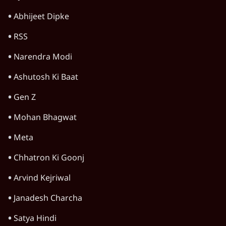
सीजेपी ने अपना 4 सूत्री एजेंडा जारी किया- शिक्षा,
रोज़गार, सरकारी संस्थाओं की जवाबदेही
3 Min
•
देश
Advertisement
1345566
TOP CATEGORIES
देश
वीडियो
दुनिया
विचार
उत्तर प्रदेश
न्यूज़ बुलेटिन
महाराष्ट्र
राजनीति