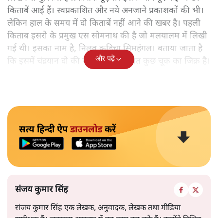
किताबें आई हैं। स्वप्रकाशित और नये अनजाने प्रकाशकों की भी।
लेकिन हाल के समय में दो किताबें नहीं आने की खबर है। पहली
किताब इसरो के प्रमुख एस सोमनाथ की है जो मलयालम में लिखी
गई थी। इसका नाम है, निलवु कुडिचा सिमहंगल। बताया जाता है
और पढ़ें
कि इसमें चंद्रयान दो की नाकामी से संबंधित कुछ चूक का जिक्र है।
सत्य हिन्दी ऐप
डाउनलोड
करें
संजय कुमार सिंह
संजय कुमार सिंह एक लेखक, अनुवादक, लेखक तथा मीडिया