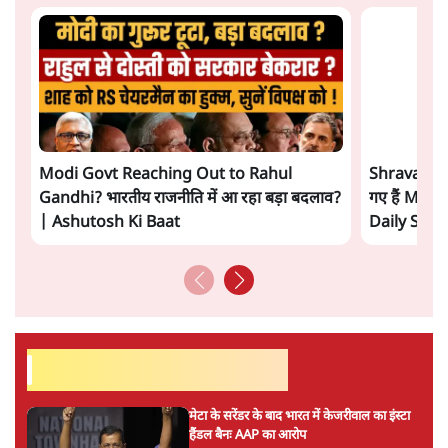
ताजा खबरें
सुखबीर बादल और पीएम मोदी मिले, पंजाब चुनाव से
पहले बीजेपी-अकाली दल गठबंधन की अटकलें तेज
6 Min
•
पंजाब
संसद में क्या FCRA बिल पेश कर सकते हैं शाह?
कांग्रेस ने अपने सांसदों के लिए जारी किया व्हिप
6 Min
•
देश
'E20- दाल में काला नहीं, पूरी दाल ही काली; वाहनों
को बरबाद कर रहा है इथेनॉल': राहुल
5 Min
•
देश
Advertisement