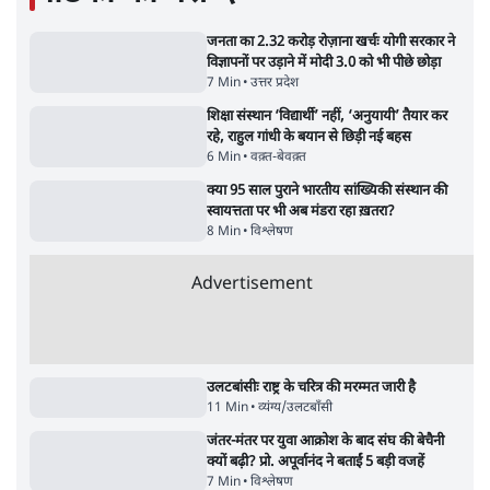
सर्वाधिक पढ़ी गयी खबरें
मेटा के सरेंडर के बाद भारत में केजरीवाल का इंस्टा
हैंडल बैनः AAP का आरोप
3 Min
•
देश
•
नेशनल ब्यूरो
'अमित शाह के संसद में आने पर विचार करे सरकार':
राज्यसभा सभापति ने केंद्र से कहा
5 Min
•
देश
•
नेशनल ब्यूरो
Advertisement
जनता का 2.32 करोड़ रोज़ाना खर्चः योगी सरकार ने
विज्ञापनों पर उड़ाने में मोदी 3.0 को भी पीछे छोड़ा