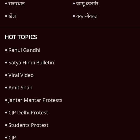
5 Min
•
देश
Advertisement
महुआ मोइत्रा से SC ने कहा- ' अंडों से क्यों डरती हैं?
स्वतंत्रता सेनानी सीने पर गोली खाते थे'
4 Min
•
देश
राहुल गांधी के जेन ज़ी इवेंट 'छात्रों की गूंज' को शर्तों
के साथ मंज़ूरी देना पड़ा
5 Min
•
देश
SC-ST आरक्षण में क्रीमी लेयर क्यों नहीं? केंद्र ने
सुप्रीम कोर्ट में बताया कारण
5 Min
•
देश
Advertisement