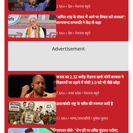
UPI पर प्रस्तावित शुल्क के पीछे ट्रंप का दबाव?
वीजा-मास्टरकार्ड को फायदा पहुँचाने की चर्चा
6 Min
•
विश्लेषण
मार्क ज़करबर्ग का माफीनामाः ये बहुत अंदर की बात
है
9 Min
•
विश्लेषण
BJP और मोदी ‘गॉडफादर’ भागवत की Gen Z पर
सलाह मानेंः अभिजीत दिपके
5 Min
•
देश
Advertisement
महुआ मोइत्रा से SC ने कहा- ' अंडों से क्यों डरती हैं?
स्वतंत्रता सेनानी सीने पर गोली खाते थे'
4 Min
•
देश