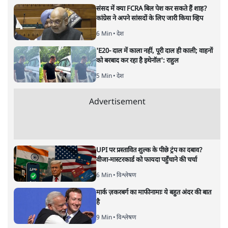
अपूर्वानंद
आरएसएस का ईको सिस्टम हिंदुओं में मानवता जैसी अच्छाई का
दमन क्यों करना चाहता है? कोटद्वार में दीपक कुमार एक मुस्लिम
दुकानदार की रक्षा के लिए बजरंग दल के उग्र लोगों के सामने खड़े हो
गए और कहा- "मेरा नाम मोहम्मद दीपक है।"
जिस समाज में वीरता जब
मात्र एक व्यक्ति का गुण बन कर रह
जाए और हिंसा और कायरता सामूहिक स्वभाव हो, उस समाज के
बारे में चिंता होनी चाहिए।समूह में जब मामूली इंसानियत की
पहचान घट जाती है, वीरता की ज़रूरत महसूस होने लगती है।एक
अकेले वीर को पूरा कायर समाज घेरकर मार डालता है क्योंकि वह
उसे उसकी अमानवीयता की याद दिलाता रहता है। पिछले दिनों
उत्तराखंड के कोटद्वार में हुई दो घटनाएँ देख लें।पहली घटना वैसी