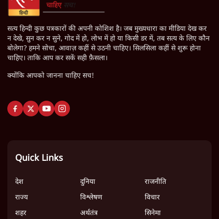
Mohan Bhagwat Defends Gen Z! "Part of the LGBTQ
Community"—Is This the RSS's New Move?
'बंगाल में मस्जिदों से लाउडस्पीकर हटाने का दबाव डाला जा रहा':
मुस्लिम नेताओं का अमित शाह को पत्र
फेसबुक-एक्स को अवैध एआई कंटेंट, डीपफेक अब 36 नहीं, 3 घंटे में
हटाना होगा? सरकार का नया प्रस्ताव
Abhijeet Dipke Press Conference: CJP का 'Kya Bolti
Public' अभियान, चुनाव नहीं लड़ेगी CJP!
Urmilesh Exposes Voter List Plan: क्या पिछड़ों और दलितों
का वोट काट देगी BJP?
CJP's New September Campaign! Barkha Dutt
Exposes Modi Govt's Panic! | Ashutosh
झारखंड छात्र आंदोलन: फँस गए हेमंत सोरेन, समझौता होने देगी BJP?
भागवत बोले- 'जेन ज़ी पर आँख मूंदकर भरोसा, आंदोलन देश-विरोधी