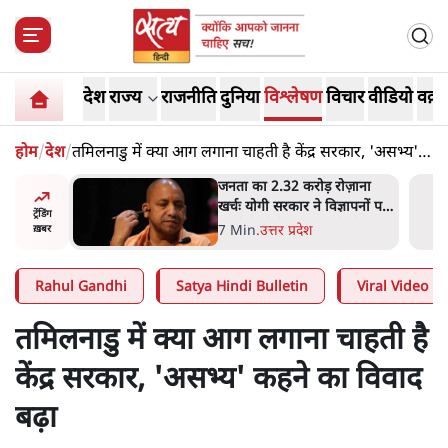
देश
राज्य
राजनीति
दुनिया
विश्लेषण
विचार
वीडियो
वक़्त
होम
/
देश
/
तमिलनाडु में क्या आग लगाना चाहती है केंद्र सरकार, 'असभ्य'
कहने का विवाद बढ़ा
जनता का 2.32 करोड़ रोज़ाना
उलटबांसीः 
खर्चः योगी सरकार ने विज्ञापनों पर
जारी है
ट्रेंडिंग
उड़ाने में मोदी 3.0 को भी पीछे
7 Min
.
उत्तर प्रदेश
11 Min
ख़बर
छोड़ा
Rahul Gandhi
Satya Hindi Bulletin
Viral Video
तमिलनाडु में क्या आग लगाना चाहती है
केंद्र सरकार, 'असभ्य' कहने का विवाद
बढ़ा