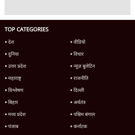
गन चलवाई, सरकार का आरोपों से इंकार
11 Min
•
देश
Advertisement
1224333
देश
संसद में क्या FCRA बिल पेश कर सकते हैं शाह?
कांग्रेस ने अपने सांसदों के लिए जारी किया व्हिप
6 Min
•
देश
'E20- दाल में काला नहीं, पूरी दाल ही काली; वाहनों
को बरबाद कर रहा है इथेनॉल': राहुल
5 Min
•
देश
BJP और मोदी ‘गॉडफादर’ भागवत की Gen Z पर
सलाह मानेंः अभिजीत दिपके