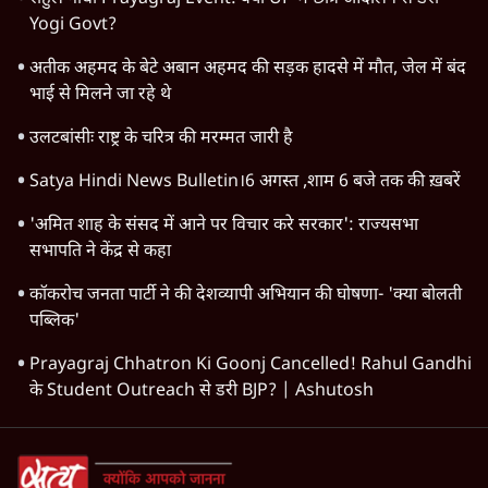
Chhatron Ki Goonj
Arvind Kejriwal
Janadesh Charcha
Satya Hindi
The Daily Show
LATEST STORIES
Satya Hindi News बुलेटिन । 7 अगस्त, सुबह 9 बजे की ख़बरें
पीएम मोदी की विदेश यात्राएंः 74.59 करोड़ रुपये खर्च, हर घंटे करीब
12.4 लाख
"छात्रों से डर गई Yogi Govt!" AISA President का खुला ऐलान,
Rahul Gandhi से घबराई UP Govt?