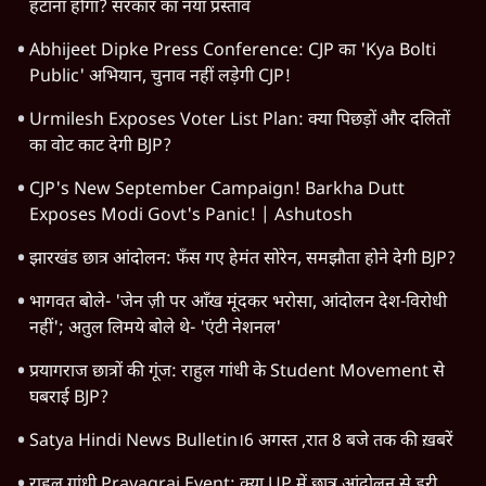
Jantar Mantar Protests
CJP Delhi Protest
Students Protest
CJP
Abhijeet Dipke
RSS
Narendra Modi
Ashutosh Ki Baat
Gen Z
Mohan Bhagwat
Meta