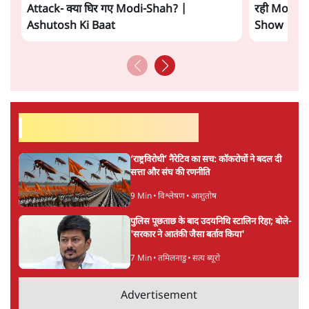
सत्य हिन्दी ऐप
डाउनलोड
करें
अनन्त मित्तल
लेखक वरिष्ठ पत्रकार हैं एवं 'अमेरिकी इतिहास की रूपरेखा' पुस्तक के
अनुवादक हैं।
अनन्त मित्तल
की और स्टोरी पढ़ें
अगली खबर लोड हो रही है...