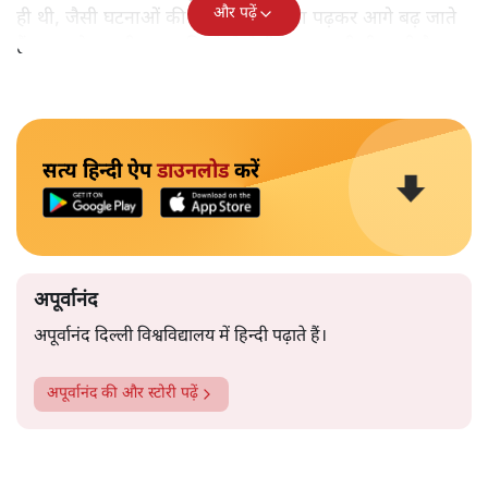
और पढ़ें
ही थी, जैसी घटनाओं की खबर हम रोज़ाना पढ़कर आगे बढ़ जाते
हैं।भारत के तक़रीबन हर हिस्से से ऐसी खबर आती ही रहती है।
सत्य हिन्दी ऐप
डाउनलोड
करें
अपूर्वानंद
अपूर्वानंद दिल्ली विश्वविद्यालय में हिन्दी पढ़ाते हैं।
अपूर्वानंद
की और स्टोरी पढ़ें