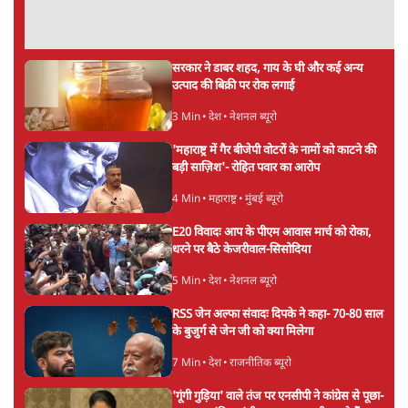
ताजा खबरें
PM Modi & Amit Shah Missing from
Parliament: क्या विपक्ष से डरी सरकार?
दिल्ली
शेख हसीना: '2024 में छात्र आंदोलन नहीं,
सुनियोजित तख्तापलट था; मैं अपने लोगों के पास
जरूर लौटूंगी'
5 Min
•
दुनिया
जंतर मंतर प्रोटेस्ट: 'युवाओं को प्रताड़ित किया जा रहा
है, पर मोदी-शाह में बोलने की हिम्मत नहीं'- राहुल
7 Min
•
देश
Advertisement