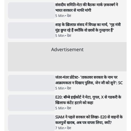
सरकार ने डाबर शहद, गाय के घी और कई अन्य
उत्पाद की बिक्री पर रोक लगाई
3 Min
•
देश
•
नेशनल ब्यूरो
'महाराष्ट्र में गैर बीजेपी वोटरों के नामों को काटने की
बड़ी साज़िश'- रोहित पवार का आरोप
4 Min
•
महाराष्ट्र
•
मुंबई ब्यूरो
E20 विवादः आप के पीएम आवास मार्च को रोका,
धरने पर बैठे केजरीवाल-सिसोदिया
5 Min
•
देश
•
नेशनल ब्यूरो
RSS जेन अल्फा संवादः दिपके ने कहा- 70-80 साल
के बुजुर्ग से जेन जी को क्या मिलेगा
7 Min
•
देश
•
राजनीतिक ब्यूरो
'गूंगी गुड़िया' वाले तंज पर एनसीपी ने कांग्रेस से पूछा-
क्या आप इंदिरा गांधी का अपमान सही मानते हैं?
5 Min
•
महाराष्ट्र
•
मुंबई ब्यूरो