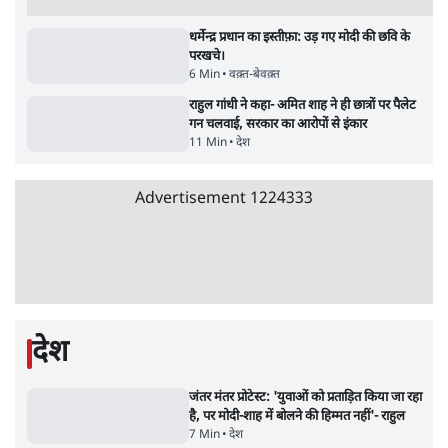
सर्वाधिक पढ़ी गयी खबरें
‘राष्ट्रविरोधी’ नैरेटिव का सच: कॉकरोचों ने बदल दी
सत्ता और संघ की रणनीति
9 Min
•
विश्लेषण
•
आशुतोष
पुलिस पूछताछ के बाद उदयनिधि स्टालिन रिहा; बोले-
'सरकार ने आतंकी जैसा बर्ताव किया'
7 Min
•
तमिलनाडु
•
सत्य ब्यूरो
Advertisement