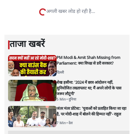
सतीश झा समकालीन भारतीय भाषाई लेखन के सबसे सूक्ष्म,
विश्लेषणात्मक और मानवीय स्वरों में से एक हैं। शिक्षा, समाज,
संस्कृति और भाषा पर उनकी दृष्टि गहरी और साफ़ है। उनकी शैली—
सरल भाषा में जटिल प्रश्नों को खोलने की—उन्हें आज के
हिंदी‑हिंदुस्तानी लेखन में एक विशिष्ट स्थान देती है।
सतीश झा
की और स्टोरी पढ़ें
नतीजों पर परदे डालता घोषणा प्रधान
बजट!
अर्थतंत्र
|
अनन्त मित्तल
|
1 FEB, 2026