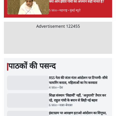
संसदीय समिति-मेटा की बैठकः मार्क ज़करबर्ग ने
भारत सरकार से माफी मांगी
5 Min
•
देश
शाह के ख़िलाफ़ संसद में विपक्ष का मार्च, 'गृह मंत्री
मुंह छुपा रहे हैं क्योंकि वो छात्रों के गुनहगार हैं'
5 Min
•
देश
जंतर-मंतर प्रोटेस्ट- 'ताकतवर सरकार के नाम पर
आक्रामकता न दिखाए पुलिस, जेन जी को सुने': SC
5 Min
•
देश
Advertisement
E20: बॉम्बे हाईकोर्ट ने मेटा, गूगल, X से गडकरी के
खिलाफ कंटेंट हटाने को कहा